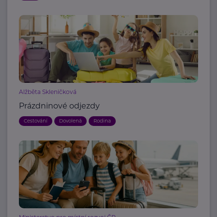
Alžběta Skleničková
Prázdninové odjezdy
Cestování
Dovolená
Rodina