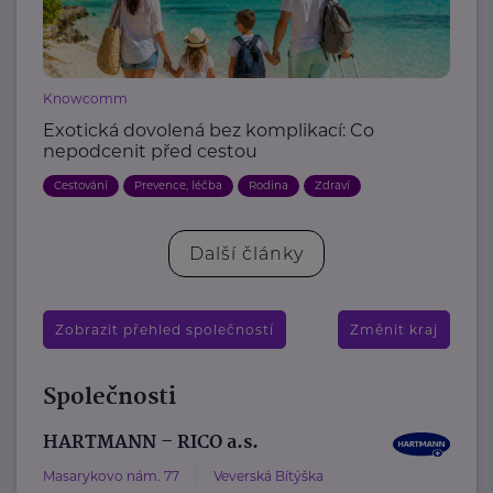
Knowcomm
Exotická dovolená bez komplikací: Co
nepodcenit před cestou
Cestování
Prevence, léčba
Rodina
Zdraví
Další články
Zobrazit přehled společností
Změnit kraj
Společnosti
HARTMANN – RICO a.s.
Masarykovo nám. 77
Veverská Bítýška