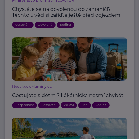
Ministerstvo pro místní rozvoj ČR
Chystáte se na dovolenou do zahraničí?
Těchto 5 věcí si zařiďte ještě před odjezdem
Cestování
Dovolená
Rodina
Redakce eMaminy.cz
Cestujete s dětmi? Lékárnička nesmí chybět
Bezpečnost
Cestování
Zdraví
Děti
Rodina