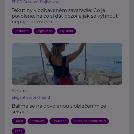
ERGO Cestovní Pojišťovna
Tekutiny v odbaveném zavazadle: Co je
povoleno, na co si dát pozor a jak se vyhnout
nepříjemnostem
Cestování
Legislativa
Pojištění
Reklama
Elegant Second hand
Balíme se na dovolenou s oblečením ze
sekáče
Bazar
Cestování
Dovolená
Móda, oblečení, obuv
Žena