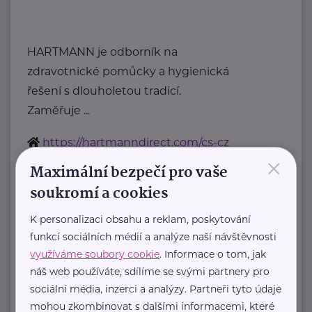
HARTMANN je odborník na
zdravotnické pomůcky a hygienická
řešení s dlouholetou tradicí.
Zaměřuje ...
https://hartmanndirect.com/cs-cz
×
+420 800 100 150
Maximální bezpečí pro vaše
info@hartmanndirect.cz
soukromí a cookies
K personalizaci obsahu a reklam, poskytování
Zobrazit přehled společností
funkcí sociálních médií a analýze naší návštěvnosti
využíváme soubory cookie
. Informace o tom, jak
náš web používáte, sdílíme se svými partnery pro
sociální média, inzerci a analýzy. Partneři tyto údaje
mohou zkombinovat s dalšími informacemi, které