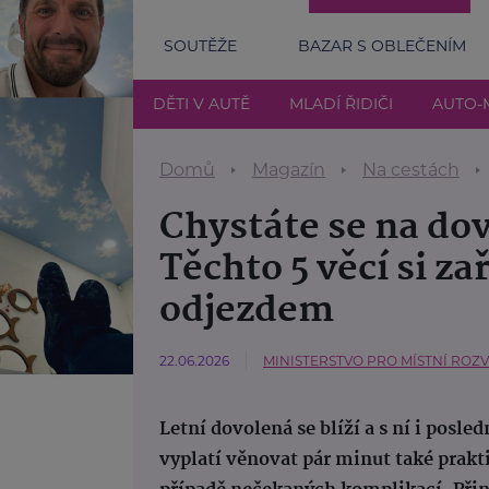
SOUTĚŽE
BAZAR S OBLEČENÍM
DĚTI V AUTĚ
MLADÍ ŘIDIČI
AUTO-
Domů
Magazín
Na cestách
Chystáte se na do
Těchto 5 věcí si za
odjezdem
22.06.2026
MINISTERSTVO PRO MÍSTNÍ ROZ
Letní dovolená se blíží a s ní i posle
vyplatí věnovat pár minut také pra