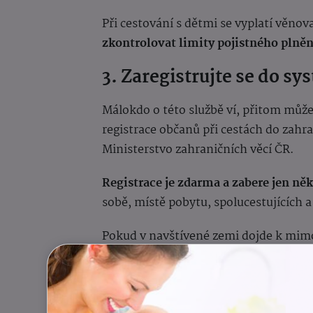
Při cestování s dětmi se vyplatí věno
zkontrolovat limity pojistného plněn
3. Zaregistrujte se do 
Málokdo o této službě ví, přitom může
registrace občanů při cestách do zah
Ministerstvo zahraničních věcí ČR.
Registrace je zdarma a zabere jen ně
sobě, místě pobytu, spolucestujících 
Pokud v navštívené zemi dojde k mimoř
bezpečnostnímu incidentu nebo soci
cestovatelé obdržet důležité informa
krizové situace navíc usnadňuje reg