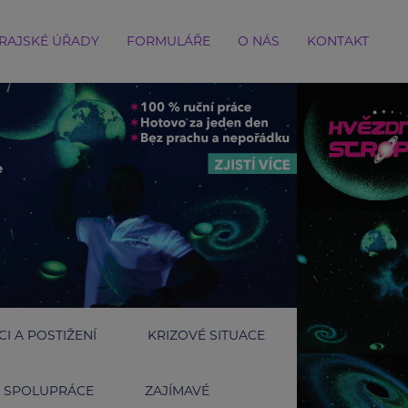
RAJSKÉ ÚŘADY
FORMULÁŘE
O NÁS
KONTAKT
I A POSTIŽENÍ
KRIZOVÉ SITUACE
SPOLUPRÁCE
ZAJÍMAVÉ