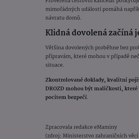
Prověřená cestovní kancelář poskytuj
mimořádných událostí pomáhá napříkl
návratu domů.
Klidná dovolená začíná 
Většina dovolených proběhne bez prob
přípravám, které mohou v případě ne
situace.
Zkontrolované doklady, kvalitní poji
DROZD mohou být maličkosti, které
pocitem bezpečí
.
Zpracovala redakce eMaminy
(zdroj: Ministerstvo zahraničních věcí