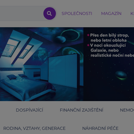
SPOLEČNOSTI
MAGAZÍN
K
DOSPÍVAJÍCÍ
FINANČNÍ ZAJIŠTĚNÍ
NEMOC
RODINA, VZTAHY, GENERACE
NÁHRADNÍ PÉČE