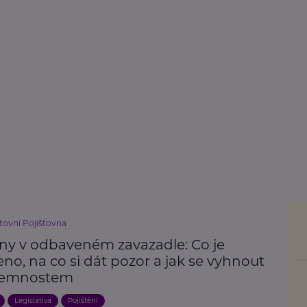
ovní Pojišťovna
iny v odbaveném zavazadle: Co je
no, na co si dát pozor a jak se vyhnout
jemnostem
Legislativa
Pojištění