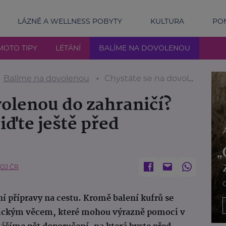
LÁZNĚ A WELLNESS POBYTY
KULTURA
POM
MOTO TIPY
LÉTÁNÍ
BALÍME NA DOVOLENOU
Balíme na dovolenou
Chystáte se na dovolenou do zahraničí? Těchto 5 věcí si zařiďte ještě před odjezdem
volenou do zahraničí?
řiďte ještě před
VOJ ČR
dní přípravy na cestu. Kromě balení kufrů se
ktickým věcem, které mohou výrazně pomoci v