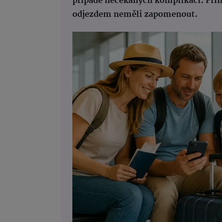
případě nečekaných komplikací. Přin
odjezdem neměli zapomenout.