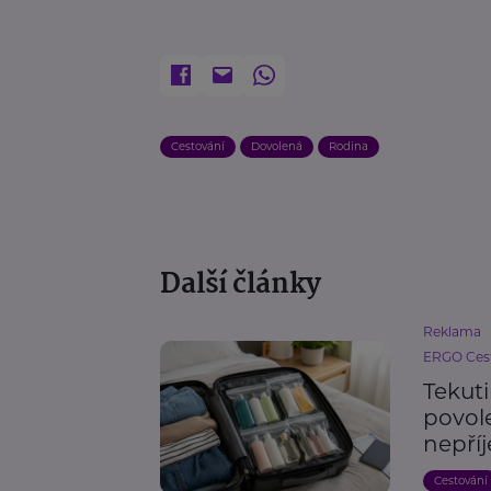
Cestování
Dovolená
Rodina
Další články
Reklama
ERGO Cest
Tekut
povole
nepří
Cestování