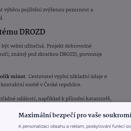
vat výběru pojištění zvýšenou pozornost a
í
.
systému DROZD
 být velmi užitečná. Projekt dobrovolné
raničí, známý pod zkratkou DROZD, provozuje
kolik minut
. Cestovatel vyplní základní údaje o
a kontaktní osobě v České republice.
ádné události, například k přírodní katastrofě,
álním nepokojům, mohou registrovaní
Maximální bezpečí pro vaše soukromí
ce prostřednictvím SMS nebo e-mailu.
V případě
istrace organizaci pomoci českým občanům
.
K personalizaci obsahu a reklam, poskytování funkcí so