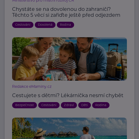
Ministerstvo pro místní rozvoj ČR
Chystáte se na dovolenou do zahraničí?
Těchto 5 věcí si zařiďte ještě před odjezdem
Cestování
Dovolená
Rodina
Redakce eMaminy.cz
Cestujete s dětmi? Lékárnička nesmí chybět
Bezpečnost
Cestování
Zdraví
Děti
Rodina