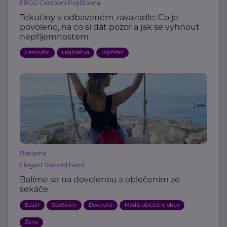
ERGO Cestovní Pojišťovna
Tekutiny v odbaveném zavazadle: Co je
povoleno, na co si dát pozor a jak se vyhnout
nepříjemnostem
Cestování
Legislativa
Pojištění
Reklama
Elegant Second hand
Balíme se na dovolenou s oblečením ze
sekáče
Bazar
Cestování
Dovolená
Móda, oblečení, obuv
Žena