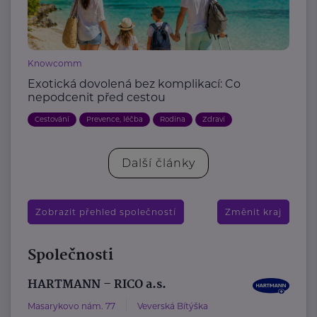
Knowcomm
Exotická dovolená bez komplikací: Co
nepodcenit před cestou
Cestování
Prevence, léčba
Rodina
Zdraví
Další články
Zobrazit přehled společností
Změnit kraj
Společnosti
HARTMANN – RICO a.s.
Masarykovo nám. 77
Veverská Bítýška