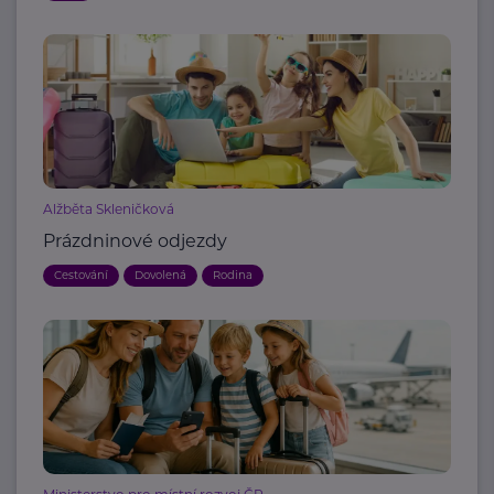
Alžběta Skleničková
Prázdninové odjezdy
Cestování
Dovolená
Rodina