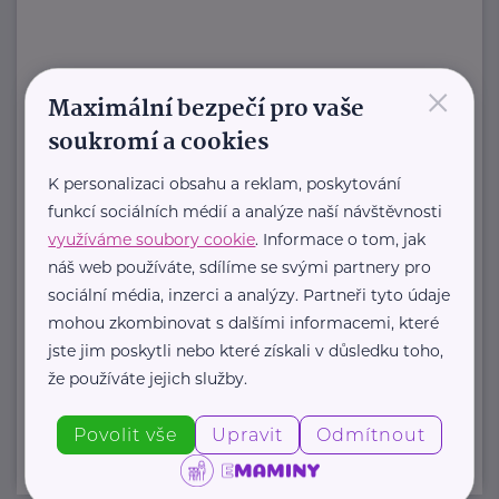
×
HARTMANN je odborník na
Maximální bezpečí pro vaše
zdravotnické pomůcky a hygienická
soukromí a cookies
řešení s dlouholetou tradicí.
Zaměřuje ...
K personalizaci obsahu a reklam, poskytování
funkcí sociálních médií a analýze naší návštěvnosti
https://hartmanndirect.com/cs-cz
využíváme soubory cookie
. Informace o tom, jak
+420 800 100 150
náš web používáte, sdílíme se svými partnery pro
info@hartmanndirect.cz
sociální média, inzerci a analýzy. Partneři tyto údaje
mohou zkombinovat s dalšími informacemi, které
jste jim poskytli nebo které získali v důsledku toho,
Zobrazit přehled společností
že používáte jejich služby.
Povolit vše
Upravit
Odmítnout