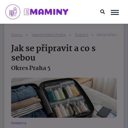
Domů
Hlavní město Praha
Praha 5
Jak se připravit a 
Jak se připravit a co s
sebou
Okres Praha 5
Reklama