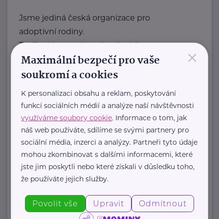
Jsme jediná česká organizace pro
adoptivní rodiny.
Tvoříme komunitu adoptivních
×
Maximální bezpečí pro vaše
rodičů, která sdílí radosti, ...
soukromí a cookies
https://laskyplnanaruc.cz/
+420 724 943 794
K personalizaci obsahu a reklam, poskytování
info@laskyplnanaruc.cz
funkcí sociálních médií a analýze naší návštěvnosti
využíváme soubory cookie
. Informace o tom, jak
náš web používáte, sdílíme se svými partnery pro
Nadační fond SPOLUŽIVOT
sociální média, inzerci a analýzy. Partneři tyto údaje
Sezimova 3
Praha 4
mohou zkombinovat s dalšími informacemi, které
jste jim poskytli nebo které získali v důsledku toho,
že používáte jejich služby.
Nadační fond SPOLUŽIVOT propaguje
hostitelskou péči a propojuje děti z
Povolit vše
Upravit
Odmítnout
dětských domovů se zájemci ...