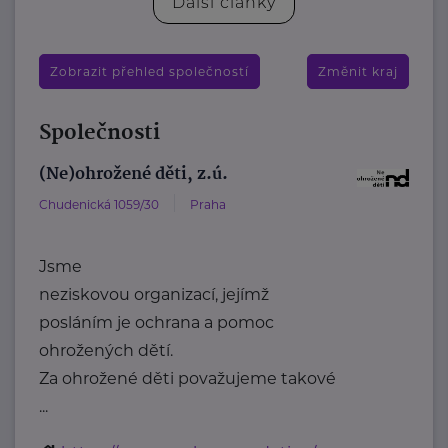
Další články
Zobrazit přehled společností
Změnit kraj
Společnosti
(Ne)ohrožené děti, z.ú.
Chudenická 1059/30
Praha
Jsme
neziskovou organizací, jejímž
posláním je ochrana a pomoc
ohrožených dětí.
Za ohrožené děti považujeme takové
...