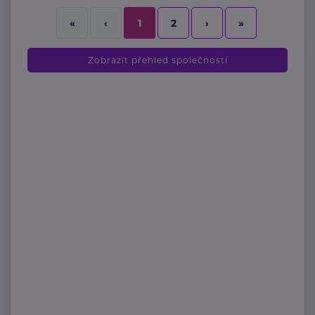
2
›
»
«
‹
1
Zobrazit přehled společností