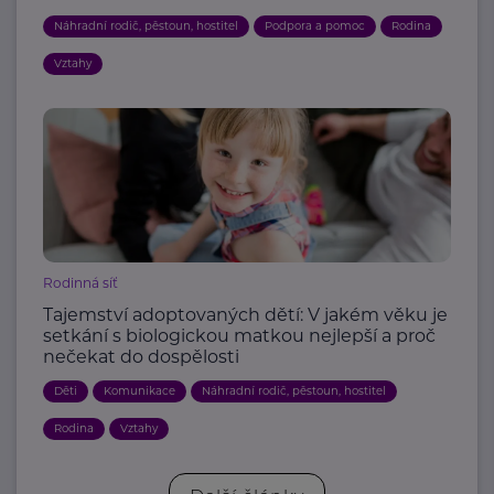
Náhradní rodič, pěstoun, hostitel
Podpora a pomoc
Rodina
Vztahy
Rodinná síť
Tajemství adoptovaných dětí: V jakém věku je
setkání s biologickou matkou nejlepší a proč
nečekat do dospělosti
Děti
Komunikace
Náhradní rodič, pěstoun, hostitel
Rodina
Vztahy