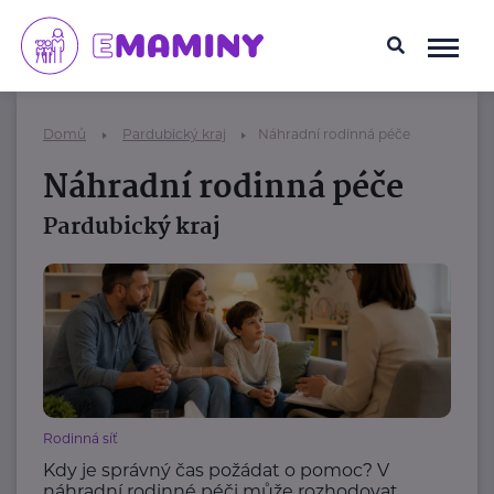
Domů
Pardubický kraj
Náhradní rodinná péče
Náhradní rodinná péče
Pardubický kraj
Rodinná síť
Kdy je správný čas požádat o pomoc? V
náhradní rodinné péči může rozhodovat