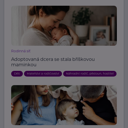
Rodinná síť
Adoptovaná dcera se stala bříškovou
maminkou
Děti
Mateřství a rodičovství
Náhradní rodič, pěstoun, hostitel