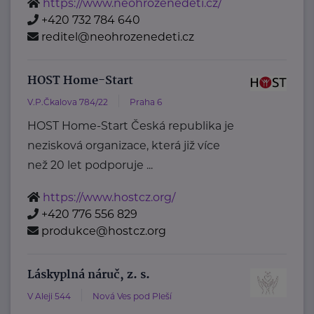
https://www.neohrozenedeti.cz/
+420 732 784 640
reditel@neohrozenedeti.cz
HOST Home-Start
V.P.Čkalova 784/22
Praha 6
HOST Home-Start Česká republika je
nezisková organizace, která již více
než 20 let podporuje ...
https://www.hostcz.org/
+420 776 556 829
produkce@hostcz.org
Láskyplná náruč, z. s.
V Aleji 544
Nová Ves pod Pleší