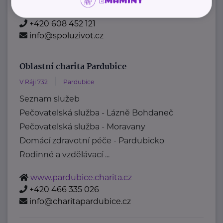
https://www.spoluzivot.cz/
+420 608 452 121
info@spoluzivot.cz
Oblastní charita Pardubice
V Ráji 732
Pardubice
Seznam služeb
Pečovatelská služba - Lázně Bohdaneč
Pečovatelská služba - Moravany
Domácí zdravotní péče - Pardubicko
Rodinné a vzdělávací ...
www.pardubice.charita.cz
+420 466 335 026
info@charitapardubice.cz