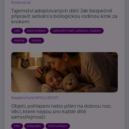
Rodinná síť
Tajemství adoptovaných dětí: Jak bezpečně
připravit setkání s biologickou rodinou krok za
krokem
Děti
Komunikace
Náhradní rodič, pěstoun, hostitel
Rodina
Vztahy
Nadační fond SPOLUŽIVOT
Objetí, pohlazení nebo přání na dobrou noc.
Věci, které nejsou pro každé dítě
samozřejmostí
Děti
Dospívání
Komunikace