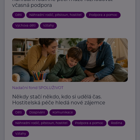
včasná podpora
Děti
Náhradní rodič, pěstoun, hostitel
Podpora a pomoc
Výchova dětí
Vztahy
Nadační fond SPOLUŽIVOT
Někdy stačí někdo, kdo si udělá čas.
Hostitelská péče hledá nové zájemce
Děti
Dospívání
Komunikace
Náhradní rodič, pěstoun, hostitel
Podpora a pomoc
Rodina
Vztahy