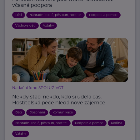
včasná podpora
Děti
Náhradní rodič, pěstoun, hostitel
Podpora a pomoc
Výchova dětí
Vztahy
Nadační fond SPOLUŽIVOT
Někdy stačí někdo, kdo si udělá čas.
Hostitelská péče hledá nové zájemce
Děti
Dospívání
Komunikace
Náhradní rodič, pěstoun, hostitel
Podpora a pomoc
Rodina
Vztahy