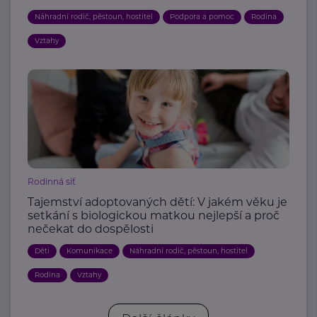
Náhradní rodič, pěstoun, hostitel
Podpora a pomoc
Rodina
Vztahy
Rodinná síť
Tajemství adoptovaných dětí: V jakém věku je
setkání s biologickou matkou nejlepší a proč
nečekat do dospělosti
Děti
Komunikace
Náhradní rodič, pěstoun, hostitel
Rodina
Vztahy