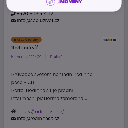
https://www.spoluzivot.cz/
+420 608 452 121
info@spoluzivot.cz
Bronzový partner
Rodinná síť
Klimentská 1246/1
Praha 1
Průvodce světem náhradní rodinné
péče v ČR
Portál Rodinná síť je přední
informační platforma zaměřená ...
https://rodinnasit.cz/
info@rodinnasit.cz