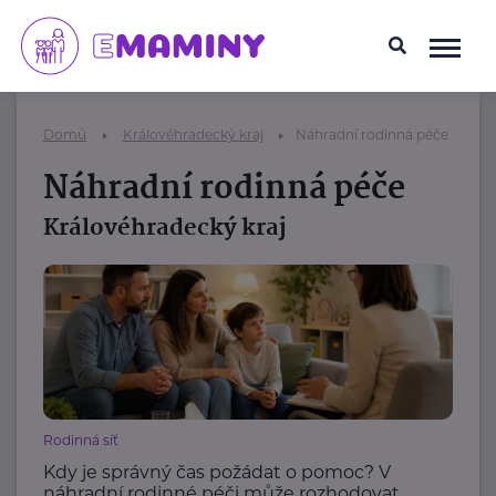
Domů
Královéhradecký kraj
Náhradní rodinná péče
Náhradní rodinná péče
Královéhradecký kraj
Rodinná síť
Kdy je správný čas požádat o pomoc? V
náhradní rodinné péči může rozhodovat