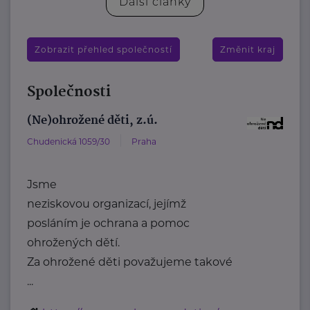
Další články
Zobrazit přehled společností
Změnit kraj
Společnosti
(Ne)ohrožené děti, z.ú.
Chudenická 1059/30
Praha
Jsme
neziskovou organizací, jejímž
posláním je ochrana a pomoc
ohrožených dětí.
Za ohrožené děti považujeme takové
...