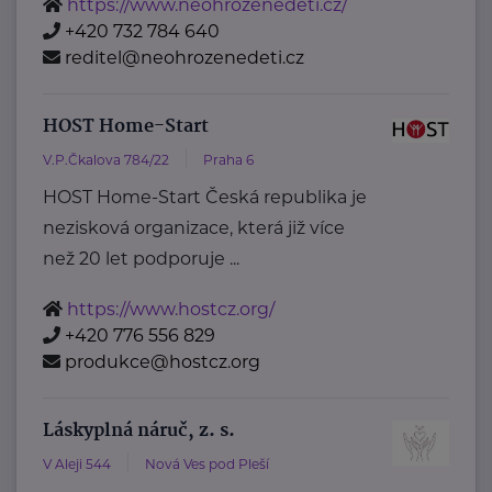
https://www.neohrozenedeti.cz/
+420 732 784 640
reditel@neohrozenedeti.cz
HOST Home-Start
V.P.Čkalova 784/22
Praha 6
HOST Home-Start Česká republika je
nezisková organizace, která již více
než 20 let podporuje ...
https://www.hostcz.org/
+420 776 556 829
produkce@hostcz.org
Láskyplná náruč, z. s.
V Aleji 544
Nová Ves pod Pleší