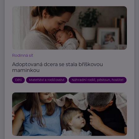
Rodinná síť
Adoptovaná dcera se stala bříškovou
maminkou
Děti
Mateřství a rodičovství
Náhradní rodič, pěstoun, hostitel