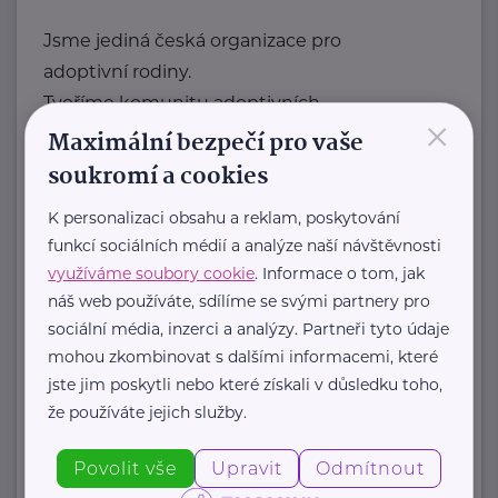
Jsme jediná česká organizace pro
adoptivní rodiny.
Tvoříme komunitu adoptivních
×
rodičů, která sdílí radosti, ...
Maximální bezpečí pro vaše
soukromí a cookies
https://laskyplnanaruc.cz/
+420 724 943 794
K personalizaci obsahu a reklam, poskytování
info@laskyplnanaruc.cz
funkcí sociálních médií a analýze naší návštěvnosti
využíváme soubory cookie
. Informace o tom, jak
náš web používáte, sdílíme se svými partnery pro
Nadační fond SPOLUŽIVOT
sociální média, inzerci a analýzy. Partneři tyto údaje
Sezimova 3
Praha 4
mohou zkombinovat s dalšími informacemi, které
jste jim poskytli nebo které získali v důsledku toho,
Nadační fond SPOLUŽIVOT propaguje
že používáte jejich služby.
hostitelskou péči a propojuje děti z
Povolit vše
Upravit
Odmítnout
dětských domovů se zájemci ...