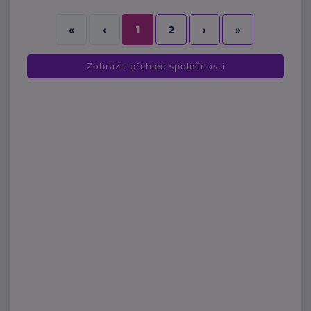
2
›
»
«
‹
1
Zobrazit přehled společností