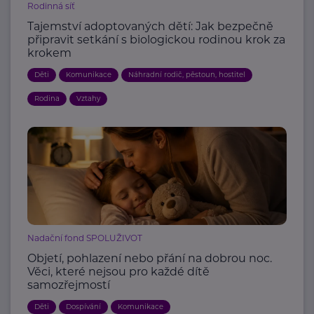
Rodinná síť
Tajemství adoptovaných dětí: Jak bezpečně
připravit setkání s biologickou rodinou krok za
krokem
Děti
Komunikace
Náhradní rodič, pěstoun, hostitel
Rodina
Vztahy
Nadační fond SPOLUŽIVOT
Objetí, pohlazení nebo přání na dobrou noc.
Věci, které nejsou pro každé dítě
samozřejmostí
Děti
Dospívání
Komunikace