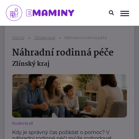
Domů
Zlínský kraj
Náhradní rodinná péče
Náhradní rodinná péče
Zlínský kraj
Rodinná síť
Kdy je správný čas požádat o pomoc? V
náhradní rodinné péči může rozhodovat