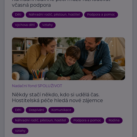
včasná podpora
Děti
Náhradní rodič, pěstoun, hostitel
Podpora a pomoc
Výchova dětí
Vztahy
Nadační fond SPOLUŽIVOT
Někdy stačí někdo, kdo si udělá čas.
Hostitelská péče hledá nové zájemce
Děti
Dospívání
Komunikace
Náhradní rodič, pěstoun, hostitel
Podpora a pomoc
Rodina
Vztahy