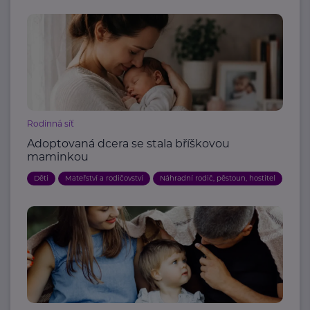
Rodinná síť
Adoptovaná dcera se stala bříškovou
maminkou
Děti
Mateřství a rodičovství
Náhradní rodič, pěstoun, hostitel