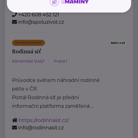
https://www.spoluzivot.cz/
+420 608 452 121
info@spoluzivot.cz
Bronzový partner
Rodinná síť
Klimentská 1246/1
Praha 1
Průvodce světem náhradní rodinné
péče v ČR
Portál Rodinná síť je přední
informační platforma zaměřená ...
https://rodinnasit.cz/
info@rodinnasit.cz