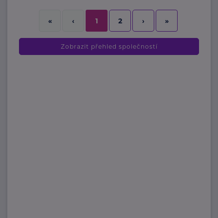
2
›
»
«
‹
1
Zobrazit přehled společností