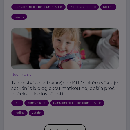
Náhradní rodič, pěstoun, hostitel
Podpora a pomoc
Rodina
Vztahy
Rodinná síť
Tajemství adoptovaných dětí: V jakém věku je
setkání s biologickou matkou nejlepší a proč
nečekat do dospělosti
Děti
Komunikace
Náhradní rodič, pěstoun, hostitel
Rodina
Vztahy