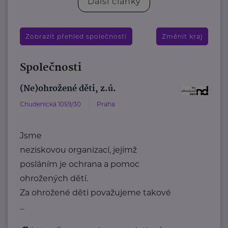
Další články
Zobrazit přehled společností
Změnit kraj
Společnosti
(Ne)ohrožené děti, z.ú.
Chudenická 1059/30
Praha
Jsme
neziskovou organizací, jejímž
posláním je ochrana a pomoc
ohrožených dětí.
Za ohrožené děti považujeme takové
...