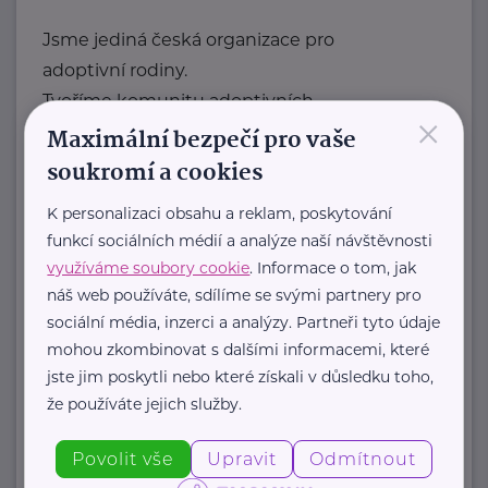
Jsme jediná česká organizace pro
adoptivní rodiny.
Tvoříme komunitu adoptivních
×
rodičů, která sdílí radosti, ...
Maximální bezpečí pro vaše
soukromí a cookies
https://laskyplnanaruc.cz/
+420 724 943 794
K personalizaci obsahu a reklam, poskytování
info@laskyplnanaruc.cz
funkcí sociálních médií a analýze naší návštěvnosti
využíváme soubory cookie
. Informace o tom, jak
náš web používáte, sdílíme se svými partnery pro
Nadační fond SPOLUŽIVOT
sociální média, inzerci a analýzy. Partneři tyto údaje
Sezimova 3
Praha 4
mohou zkombinovat s dalšími informacemi, které
jste jim poskytli nebo které získali v důsledku toho,
Nadační fond SPOLUŽIVOT propaguje
že používáte jejich služby.
hostitelskou péči a propojuje děti z
Povolit vše
Upravit
Odmítnout
dětských domovů se zájemci ...