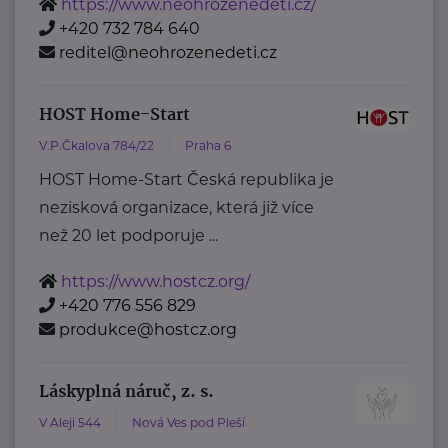
https://www.neohrozenedeti.cz/
+420 732 784 640
reditel@neohrozenedeti.cz
HOST Home-Start
V.P.Čkalova 784/22
Praha 6
HOST Home-Start Česká republika je
nezisková organizace, která již více
než 20 let podporuje ...
https://www.hostcz.org/
+420 776 556 829
produkce@hostcz.org
Láskyplná náruč, z. s.
V Aleji 544
Nová Ves pod Pleší