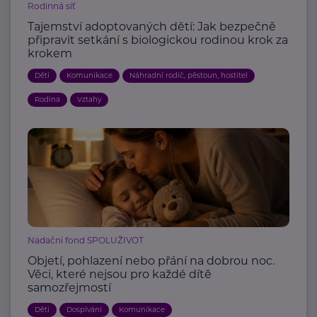
Rodinná síť
Tajemství adoptovaných dětí: Jak bezpečně
připravit setkání s biologickou rodinou krok za
krokem
Děti
Komunikace
Náhradní rodič, pěstoun, hostitel
Rodina
Vztahy
Nadační fond SPOLUŽIVOT
Objetí, pohlazení nebo přání na dobrou noc.
Věci, které nejsou pro každé dítě
samozřejmostí
Děti
Dospívání
Komunikace