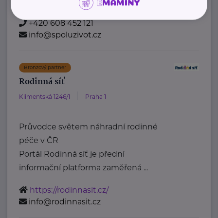
https://www.spoluzivot.cz/
+420 608 452 121
info@spoluzivot.cz
Bronzový partner
Rodinná síť
Klimentská 1246/1
Praha 1
Průvodce světem náhradní rodinné
péče v ČR
Portál Rodinná síť je přední
informační platforma zaměřená ...
https://rodinnasit.cz/
info@rodinnasit.cz