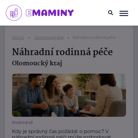
Domů
Olomoucký kraj
Náhradní rodinná péče
Náhradní rodinná péče
Olomoucký kraj
Rodinná síť
Kdy je správný čas požádat o pomoc? V
náhradní rodinné péči může rozhodovat