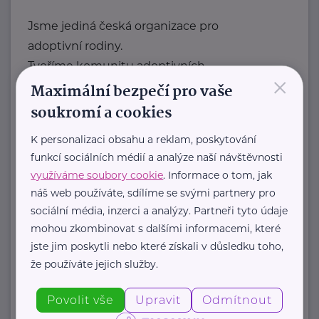
Jsme jediná česká organizace pro
adoptivní rodiny.
Tvoříme komunitu adoptivních
×
rodičů, která sdílí radosti, ...
Maximální bezpečí pro vaše
soukromí a cookies
https://laskyplnanaruc.cz/
+420 724 943 794
K personalizaci obsahu a reklam, poskytování
info@laskyplnanaruc.cz
funkcí sociálních médií a analýze naší návštěvnosti
využíváme soubory cookie
. Informace o tom, jak
náš web používáte, sdílíme se svými partnery pro
Nadační fond SPOLUŽIVOT
sociální média, inzerci a analýzy. Partneři tyto údaje
Sezimova 3
Praha 4
mohou zkombinovat s dalšími informacemi, které
jste jim poskytli nebo které získali v důsledku toho,
Nadační fond SPOLUŽIVOT propaguje
že používáte jejich služby.
hostitelskou péči a propojuje děti z
Povolit vše
Upravit
Odmítnout
dětských domovů se zájemci ...