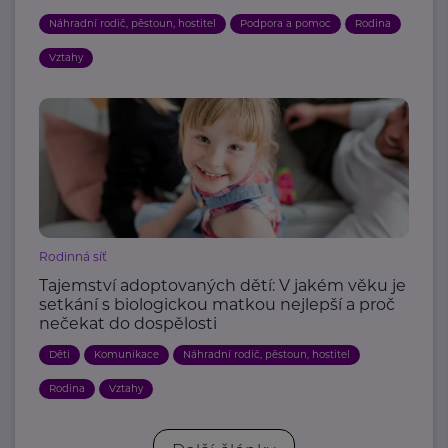
Náhradní rodič, pěstoun, hostitel
Podpora a pomoc
Rodina
Vztahy
Rodinná síť
Tajemství adoptovaných dětí: V jakém věku je
setkání s biologickou matkou nejlepší a proč
nečekat do dospělosti
Děti
Komunikace
Náhradní rodič, pěstoun, hostitel
Rodina
Vztahy