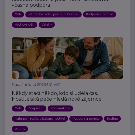
včasná podpora
Děti
Náhradní rodič, pěstoun, hostitel
Podpora a pomoc
Výchova dětí
Vztahy
Nadační fond SPOLUŽIVOT
Někdy stačí někdo, kdo si udělá čas.
Hostitelská péče hledá nové zájemce
Děti
Dospívání
Komunikace
Náhradní rodič, pěstoun, hostitel
Podpora a pomoc
Rodina
Vztahy