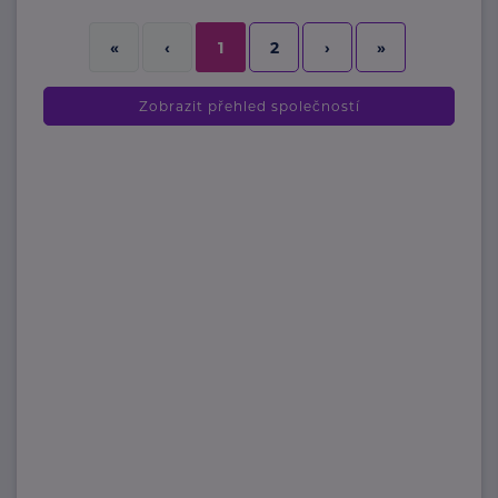
2
›
»
«
‹
1
Zobrazit přehled společností