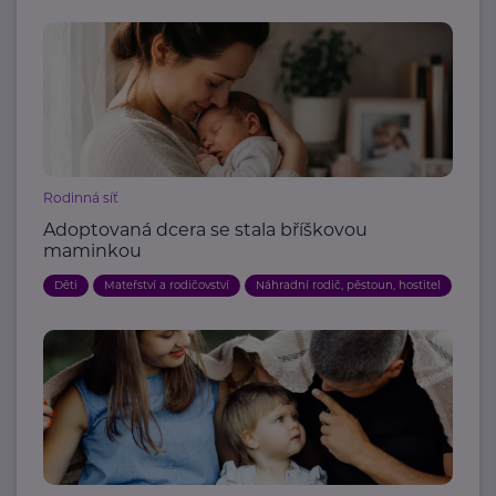
Rodinná síť
Adoptovaná dcera se stala bříškovou
maminkou
Děti
Mateřství a rodičovství
Náhradní rodič, pěstoun, hostitel