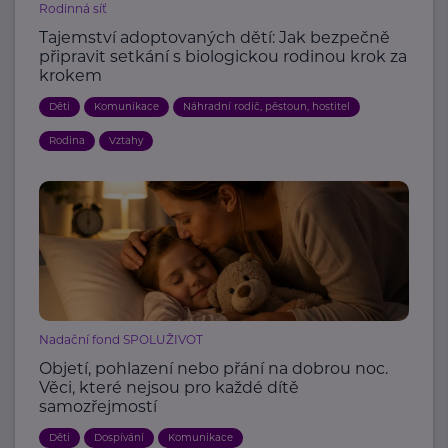
Rodinná síť
Tajemství adoptovaných dětí: Jak bezpečně
připravit setkání s biologickou rodinou krok za
krokem
Děti
Komunikace
Náhradní rodič, pěstoun, hostitel
Rodina
Vztahy
Nadační fond SPOLUŽIVOT
Objetí, pohlazení nebo přání na dobrou noc.
Věci, které nejsou pro každé dítě
samozřejmostí
Děti
Dospívání
Komunikace