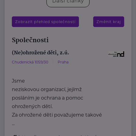
Další články
Zobrazit přehled společností
Změnit kraj
Společnosti
(Ne)ohrožené děti, z.ú.
Chudenická 1059/30
Praha
Jsme
neziskovou organizací, jejímž
posláním je ochrana a pomoc
ohrožených dětí.
Za ohrožené děti považujeme takové
...