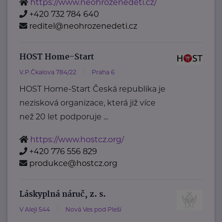
https://www.neohrozenedeti.cz/
+420 732 784 640
reditel@neohrozenedeti.cz
HOST Home-Start
V.P.Čkalova 784/22
Praha 6
HOST Home-Start Česká republika je
nezisková organizace, která již více
než 20 let podporuje ...
https://www.hostcz.org/
+420 776 556 829
produkce@hostcz.org
Láskyplná náruč, z. s.
V Aleji 544
Nová Ves pod Pleší