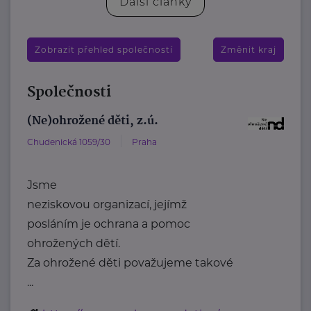
Další články
Zobrazit přehled společností
Změnit kraj
Společnosti
(Ne)ohrožené děti, z.ú.
Chudenická 1059/30
Praha
Jsme
neziskovou organizací, jejímž
posláním je ochrana a pomoc
ohrožených dětí.
Za ohrožené děti považujeme takové
...