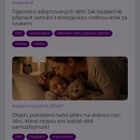
Rodinná síť
Tajemství adoptovaných dětí: Jak bezpečně
připravit setkání s biologickou rodinou krok za
krokem
Děti
Komunikace
Náhradní rodič, pěstoun, hostitel
Rodina
Vztahy
Nadační fond SPOLUŽIVOT
Objetí, pohlazení nebo přání na dobrou noc.
Věci, které nejsou pro každé dítě
samozřejmostí
Děti
Dospívání
Komunikace