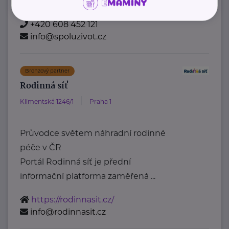
https://www.spoluzivot.cz/
+420 608 452 121
info@spoluzivot.cz
Bronzový partner
Rodinná síť
Klimentská 1246/1
Praha 1
Průvodce světem náhradní rodinné
péče v ČR
Portál Rodinná síť je přední
informační platforma zaměřená ...
https://rodinnasit.cz/
info@rodinnasit.cz