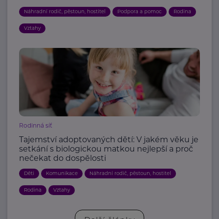
Náhradní rodič, pěstoun, hostitel
Podpora a pomoc
Rodina
Vztahy
Rodinná síť
Tajemství adoptovaných dětí: V jakém věku je
setkání s biologickou matkou nejlepší a proč
nečekat do dospělosti
Děti
Komunikace
Náhradní rodič, pěstoun, hostitel
Rodina
Vztahy