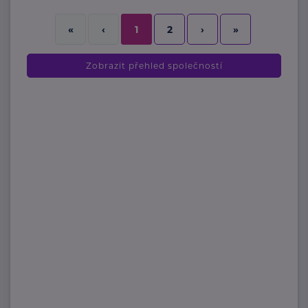
2
›
»
«
‹
1
Zobrazit přehled společností