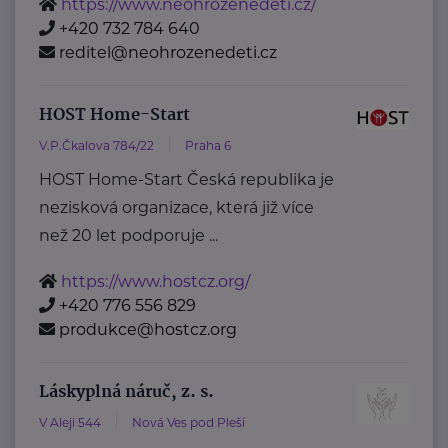
https://www.neohrozenedeti.cz/
+420 732 784 640
reditel@neohrozenedeti.cz
HOST Home-Start
V.P.Čkalova 784/22
Praha 6
HOST Home-Start Česká republika je
nezisková organizace, která již více
než 20 let podporuje ...
https://www.hostcz.org/
+420 776 556 829
produkce@hostcz.org
Láskyplná náruč, z. s.
V Aleji 544
Nová Ves pod Pleší