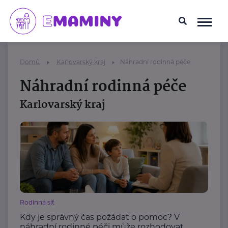
Domů
Karlovarský kraj
Náhradní rodinná péče
Náhradní rodinná péče
Karlovarský kraj
Rodinná síť
Kdy je správný čas požádat o pomoc? V
náhradní rodinné péči může rozhodovat