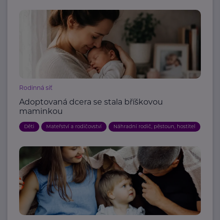
Rodinná síť
Adoptovaná dcera se stala bříškovou
maminkou
Děti
Mateřství a rodičovství
Náhradní rodič, pěstoun, hostitel