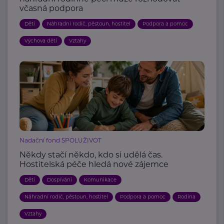
včasná podpora
Děti
Náhradní rodič, pěstoun, hostitel
Podpora a pomoc
Výchova dětí
Vztahy
Nadační fond SPOLUŽIVOT
Někdy stačí někdo, kdo si udělá čas.
Hostitelská péče hledá nové zájemce
Děti
Dospívání
Komunikace
Náhradní rodič, pěstoun, hostitel
Podpora a pomoc
Rodina
Vztahy