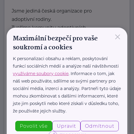
Jsme jediná česká organizace pro
adoptivní rodiny.
Tvoříme komunitu adoptivních
×
rodičů, která sdílí radosti, ...
Maximální bezpečí pro vaše
soukromí a cookies
https://laskyplnanaruc.cz/
+420 724 943 794
K personalizaci obsahu a reklam, poskytování
info@laskyplnanaruc.cz
funkcí sociálních médií a analýze naší návštěvnosti
využíváme soubory cookie
. Informace o tom, jak
náš web používáte, sdílíme se svými partnery pro
Nadační fond SPOLUŽIVOT
sociální média, inzerci a analýzy. Partneři tyto údaje
Sezimova 3
Praha 4
mohou zkombinovat s dalšími informacemi, které
jste jim poskytli nebo které získali v důsledku toho,
Nadační fond SPOLUŽIVOT propaguje
že používáte jejich služby.
hostitelskou péči a propojuje děti z
Povolit vše
Upravit
Odmítnout
dětských domovů se zájemci ...