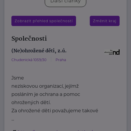
Další články
Zobrazit přehled společností
Změnit kraj
Společnosti
(Ne)ohrožené děti, z.ú.
Chudenická 1059/30
Praha
Jsme
neziskovou organizací, jejímž
posláním je ochrana a pomoc
ohrožených dětí.
Za ohrožené děti považujeme takové
...