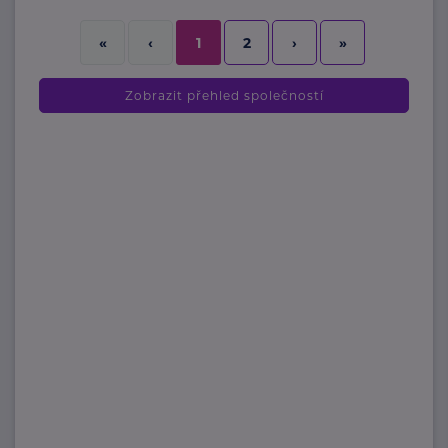
2
›
»
«
‹
1
Zobrazit přehled společností