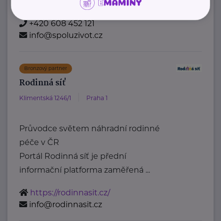
https://www.spoluzivot.cz/
+420 608 452 121
info@spoluzivot.cz
Bronzový partner
Rodinná síť
Klimentská 1246/1
Praha 1
Průvodce světem náhradní rodinné
péče v ČR
Portál Rodinná síť je přední
informační platforma zaměřená ...
https://rodinnasit.cz/
info@rodinnasit.cz