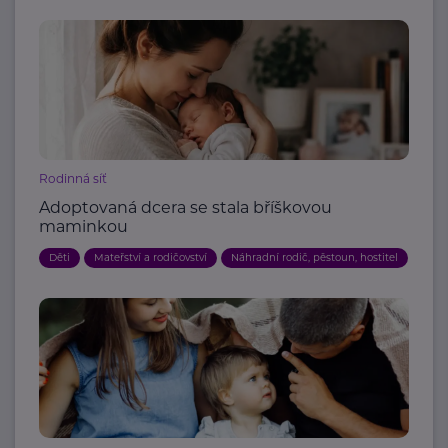
Rodinná síť
Adoptovaná dcera se stala bříškovou
maminkou
Děti
Mateřství a rodičovství
Náhradní rodič, pěstoun, hostitel