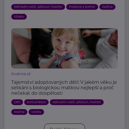
Náhradní rodič, pěstoun, hostitel
Podpora a pomoc
Rodina
Vztahy
Rodinná síť
Tajemství adoptovaných dětí: V jakém věku je
setkání s biologickou matkou nejlepší a proč
nečekat do dospělosti
Děti
Komunikace
Náhradní rodič, pěstoun, hostitel
Rodina
Vztahy