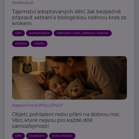
Rodinná síť
Tajemství adoptovaných dětí: Jak bezpečně
připravit setkání s biologickou rodinou krok za
krokem
Děti
Komunikace
Náhradní rodič, pěstoun, hostitel
Rodina
Vztahy
Nadační fond SPOLUŽIVOT
Objetí, pohlazení nebo přání na dobrou noc.
Věci, které nejsou pro každé dítě
samozřejmostí
Děti
Dospívání
Komunikace