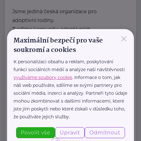
Jsme jediná česká organizace pro
adoptivní rodiny.
Tvoříme komunitu adoptivních
×
rodičů, která sdílí radosti, ...
Maximální bezpečí pro vaše
soukromí a cookies
https://laskyplnanaruc.cz/
+420 724 943 794
K personalizaci obsahu a reklam, poskytování
info@laskyplnanaruc.cz
funkcí sociálních médií a analýze naší návštěvnosti
využíváme soubory cookie
. Informace o tom, jak
náš web používáte, sdílíme se svými partnery pro
Nadační fond SPOLUŽIVOT
sociální média, inzerci a analýzy. Partneři tyto údaje
Sezimova 3
Praha 4
mohou zkombinovat s dalšími informacemi, které
jste jim poskytli nebo které získali v důsledku toho,
Nadační fond SPOLUŽIVOT propaguje
že používáte jejich služby.
hostitelskou péči a propojuje děti z
Povolit vše
Upravit
Odmítnout
dětských domovů se zájemci ...