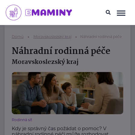
Domů
Moravskoslezský kraj
Náhradní rodinná péče
Náhradní rodinná péče
Moravskoslezský kraj
Rodinná síť
Kdy je správný čas požádat o pomoc? V
náhradní rodinné péči může rozhodovat