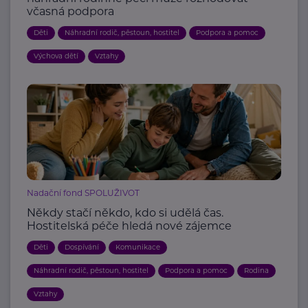
včasná podpora
Děti
Náhradní rodič, pěstoun, hostitel
Podpora a pomoc
Výchova dětí
Vztahy
Nadační fond SPOLUŽIVOT
Někdy stačí někdo, kdo si udělá čas.
Hostitelská péče hledá nové zájemce
Děti
Dospívání
Komunikace
Náhradní rodič, pěstoun, hostitel
Podpora a pomoc
Rodina
Vztahy