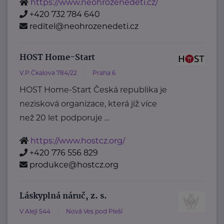
https://www.neohrozenedeti.cz/
+420 732 784 640
reditel@neohrozenedeti.cz
HOST Home-Start
V.P.Čkalova 784/22
Praha 6
HOST Home-Start Česká republika je
nezisková organizace, která již více
než 20 let podporuje ...
https://www.hostcz.org/
+420 776 556 829
produkce@hostcz.org
Láskyplná náruč, z. s.
V Aleji 544
Nová Ves pod Pleší