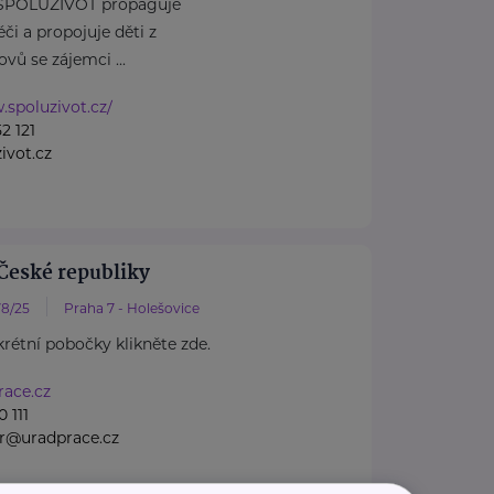
 SPOLUŽIVOT propaguje
či a propojuje děti z
ů se zájemci ...
.spoluzivot.cz/
2 121
ivot.cz
České republiky
8/25
Praha 7 - Holešovice
rétní pobočky klikněte zde.
ace.cz
 111
gr@uradprace.cz