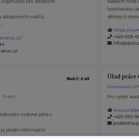
 organizace pro adoptivní
Nadační fond
hostitelskou pé
 adoptivních rodičů,
dětských domov
..
https://www
+420 608 45
nanaruc.cz/
info@spoluz
94
naruc.cz
Úřad práce 
Dobrovského 127
Pro výběr konk
Praha 1
www.uradpr
náhradní rodinné péče v
+420 950 180
podatelna.
 je přední informační
á ...