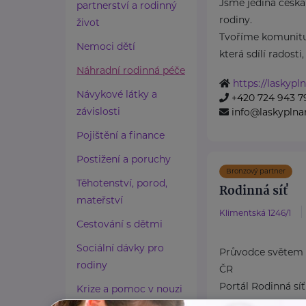
Jsme jediná česká
partnerství a rodinný
rodiny.
život
Tvoříme komunitu
Nemoci dětí
která sdílí radosti, .
Náhradní rodinná péče
https://laskypl
Návykové látky a
+420 724 943 7
závislosti
info@laskyplna
Pojištění a finance
Postižení a poruchy
Bronzový partner
Těhotenství, porod,
Rodinná síť
mateřství
Klimentská 1246/1
Cestování s dětmi
Sociální dávky pro
Průvodce světem 
rodiny
ČR
Portál Rodinná síť
Krize a pomoc v nouzi
platforma zaměřen