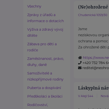
(Ne)ohrožené d
Všechny
Zprávy z úřadů a
Chudenická 1059/30
informace o dotacích
Jsme
Výživa a zdravý vývoj
neziskovou organiz
dítěte
ochrana a pomoc 
Zábava pro děti a
Za ohrožené děti 
rodiče
https://www.ne
Zaměstnanost, právo,
+420 732 784 6
dluhy, daně
reditel@neohro
Samoživitelé a
nízkopříjmové rodiny
Láskyplná náru
Puberta a dospívání
Předškoláci a školáci
V Aleji 544
Nová 
Rodičovství,