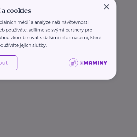
×
 a cookies
ciálních médií a analýze naší návštěvnosti
eb používáte, sdílíme se svými partnery pro
 mohou zkombinovat s dalšími informacemi, které
oužíváte jejich služby.
out