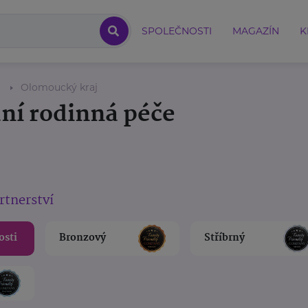
SPOLEČNOSTI
MAGAZÍN
K
Olomoucký kraj
ní rodinná péče
rtnerství
osti
Bronzový
Stříbrný