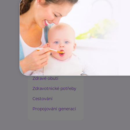
Paliativní péče
https://rodinnas
Rady a tipy
info@rodinnasit
Harmonie duše a těla
Zaměstnávání osob ze
zdravotním
postižením
Lázeňství a wellness
Zdravé spaní a sezení
Zdravé obutí
Zdravotnické potřeby
Cestování
Propojování generací