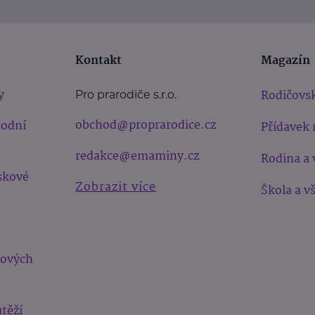
Kontakt
Magazín
y
Rodičovsk
Pro prarodiče s.r.o.
obchod@proprarodice.cz
hodní
Přídavek 
redakce@emaminy.cz
Rodina a 
skové
Zobrazit více
Škola a v
bových
těží