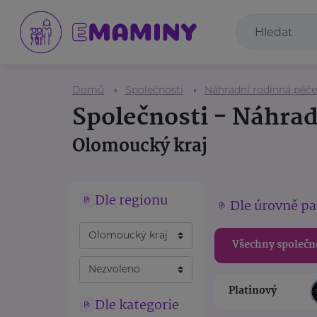
Domů
Společnosti
Náhradní rodinná péče
Společnosti - Náhrad
Olomoucký kraj
Dle regionu
Dle úrovně pa
Všechny společn
Platinový
Dle kategorie