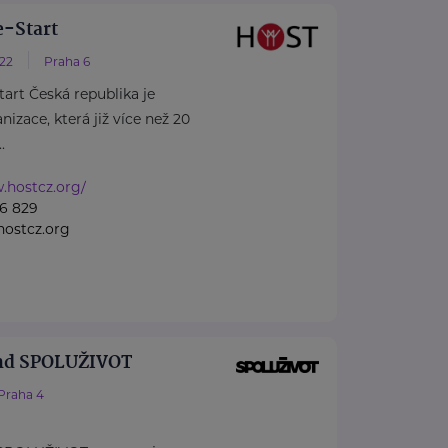
-Start
/22
Praha 6
rt Česká republika je
izace, která již více než 20
.
.hostcz.org/
6 829
ostcz.org
nd SPOLUŽIVOT
Praha 4