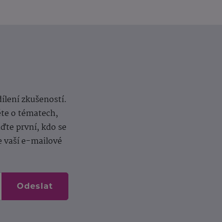
dílení zkušeností.
ěte o tématech,
te první, kdo se
e vaší e-mailové
Odeslat