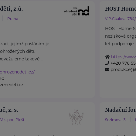
ěti, z.ú.
HOST Home
Praha
V.P.Čkalova 784
HOST Home-Sta
nezisková organ
ací, jejímž posláním je
let podporuje ..
ohrožených dětí.
https://www
považujeme takové ...
+420 776 55
produkce@h
ohrozenedeti.cz/
40
zenedeti.cz
č, z. s.
Nadační fo
Ves pod Pleší
Sezimova 3