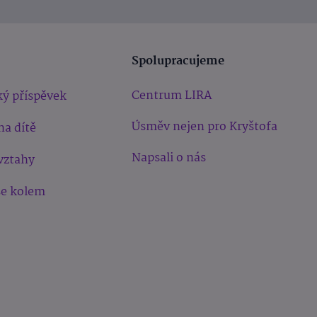
Spolupracujeme
Centrum LIRA
ý příspěvek
Úsměv nejen pro Kryštofa
na dítě
Napsali o nás
vztahy
še kolem