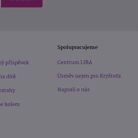
Spolupracujeme
Centrum LIRA
ý příspěvek
Úsměv nejen pro Kryštofa
na dítě
Napsali o nás
vztahy
še kolem