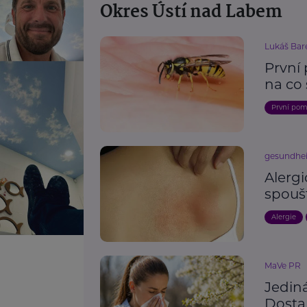
Okres Ústí nad Labem
Lukáš Bar
První
na co 
První po
gesundhei
Alergi
spouš
Alergie
MaVe PR
Jediná
Dostan