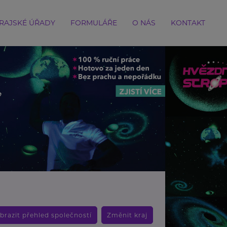
RAJSKÉ ÚŘADY
FORMULÁŘE
O NÁS
KONTAKT
brazit přehled společností
Změnit kraj