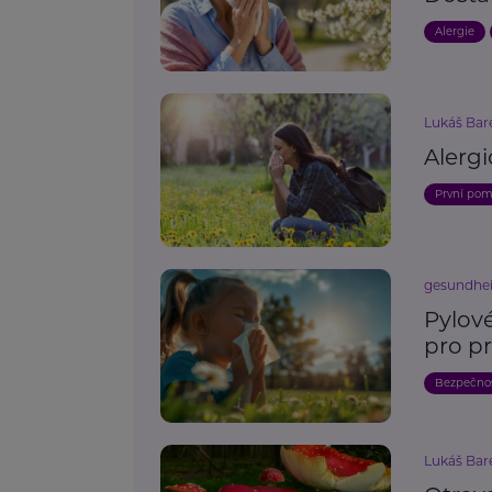
Alergie
Lukáš Bar
Alergi
První po
gesundhei
Pylové
pro p
Bezpečno
Lukáš Bar