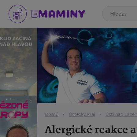
Domů
Ústecký kraj
Ústí nad Labe
Alergické reakce 