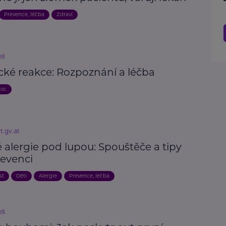
Prevence, léčba
Zdraví
eš
cké reakce: Rozpoznání a léčba
moc
t.gv.at
 alergie pod lupou: Spouštěče a tipy
revenci
st
Děti
Alergie
Prevence, léčba
eš