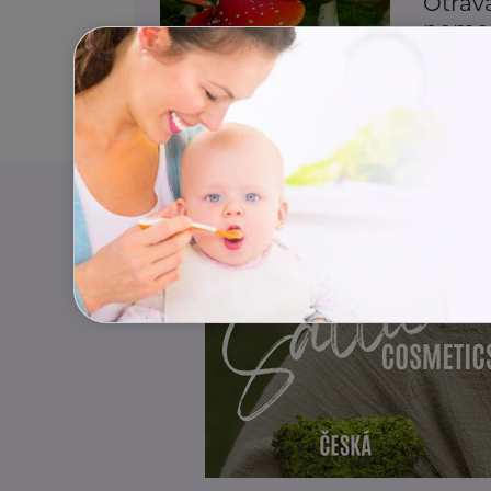
Otrav
pomo
První po