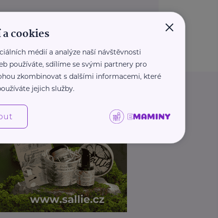
×
 a cookies
ciálních médií a analýze naší návštěvnosti
eb používáte, sdílíme se svými partnery pro
 mohou zkombinovat s dalšími informacemi, které
oužíváte jejich služby.
out