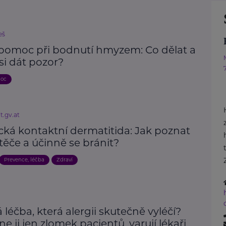
eš
 pomoc při bodnutí hmyzem: Co dělat a
si dát pozor?
moc
t.gv.at
cká kontaktní dermatitida: Jak poznat
těče a účinně se bránit?
Prevence, léčba
Zdraví
 léčba, která alergii skutečně vyléčí?
e ji jen zlomek pacientů, varují lékaři