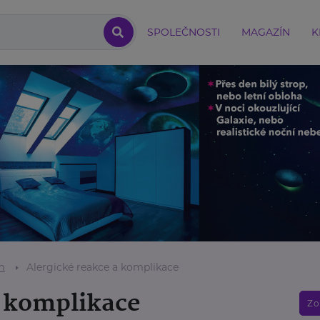
SPOLEČNOSTI
MAGAZÍN
K
m
Alergické reakce a komplikace
a komplikace
Zo