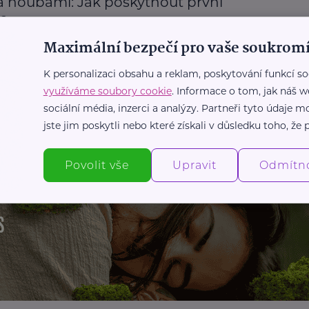
a houbami: Jak poskytnout první
c
Maximální bezpečí pro vaše soukromí
moc
K personalizaci obsahu a reklam, poskytování funkcí so
využíváme soubory cookie
. Informace o tom, jak náš w
Další články
sociální média, inzerci a analýzy. Partneři tyto údaje
jste jim poskytli nebo které získali v důsledku toho, že p
Povolit vše
Upravit
Odmítn