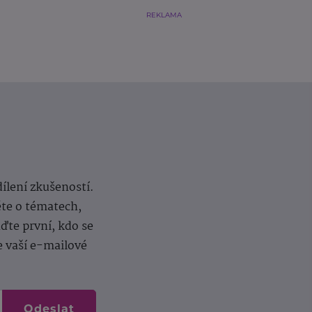
REKLAMA
dílení zkušeností.
ěte o tématech,
te první, kdo se
e vaší e-mailové
Odeslat