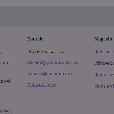
Kontakt
Magazín
y
Rodičovsk
Pro prarodiče s.r.o.
obchod@proprarodice.cz
hodní
Přídavek 
redakce@emaminy.cz
Rodina a 
skové
Zobrazit více
Škola a v
bových