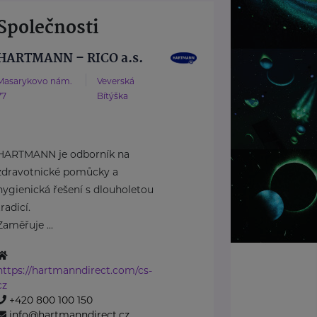
Společnosti
HARTMANN – RICO a.s.
Masarykovo nám.
Veverská
77
Bítýška
HARTMANN je odborník na
zdravotnické pomůcky a
hygienická řešení s dlouholetou
tradicí.
Zaměřuje ...
https://hartmanndirect.com/cs-
cz
+420 800 100 150
info@hartmanndirect.cz