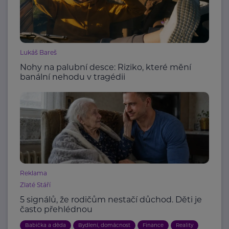
Lukáš Bareš
Nohy na palubní desce: Riziko, které mění
banální nehodu v tragédii
Reklama
Zlaté Stáří
5 signálů, že rodičům nestačí důchod. Děti je
často přehlédnou
Babička a děda
Bydlení, domácnost
Finance
Reality