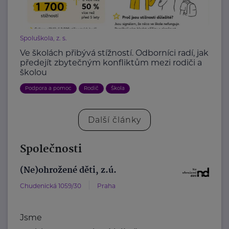
Spoluškola, z. s.
Ve školách přibývá stížností. Odborníci radí, jak
předejít zbytečným konfliktům mezi rodiči a
školou
Podpora a pomoc
Rodič
Škola
Další články
Společnosti
(Ne)ohrožené děti, z.ú.
Chudenická 1059/30
Praha
Jsme