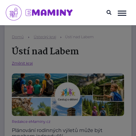
Domů
Ústecký kraj
Ústí nad Labem
Ústí nad Labem
Změnit kraj
Redakce eMaminy.cz
Plánování rodinných výletů může být