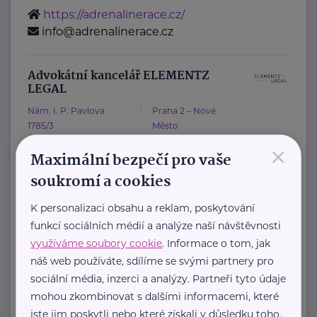
https://adrenalinerace.cz/
info@adrenalinerace.cz
Advokátní kancelář ELEMENTZ
LEGAL
Nám. I. P. Pavlova
Praha 2 – Nové
1785/3
Město
×
Maximální bezpečí pro vaše
Advokátní kancelář ELEMENTZ LEGAL
soukromí a cookies
sdružuje tři advokáty s odlišnými
K personalizaci obsahu a reklam, poskytování
specializacemi tak, aby se vzájemně ...
funkcí sociálních médií a analýze naší návštěvnosti
https://www.elementz.legal/
využíváme soubory cookie
. Informace o tom, jak
+420 739 307 308
náš web používáte, sdílíme se svými partnery pro
info@elementz.legal
sociální média, inzerci a analýzy. Partneři tyto údaje
mohou zkombinovat s dalšími informacemi, které
jste jim poskytli nebo které získali v důsledku toho,