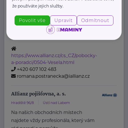
Allianz pojišťovna, a. s.
že používáte jejich služby.
Mírové náměstí 3097/37
Ústí nad Labem
Na našich obchodních místech
Povolit vše
Upravit
Odmítnout
najdete vždy profesionála, který vám
rád poradí a pomůže.
https://www.allianz.cz/cs_CZ/pobocky-
a-poradci/0504-Vesela.html
+420 607 102 483
romana.postranecka@iallianz.cz
Allianz pojišťovna, a. s.
Hradiště 96/8
Ústí nad Labem
Na našich obchodních místech
najdete vždy profesionála, který vám