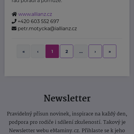
rád poradí a pomůže.
www.allianz.cz
+420 603 552 697
petr.motycka@iallianz.cz
2
›
»
«
‹
1
...
Newsletter
Pravidelný přísun novinek, inspirace na každý den,
podpora pro rodiče i sdílení zkušeností. Takový je
Newsletter webu eMaminy.cz. Přihlaste se k jeho