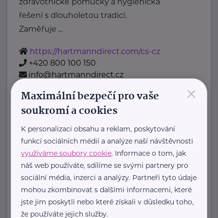
zdravotnické pomůcky a hygienická
řešení s dlouholetou tradicí.
Zaměřuje ...
https://hartmanndirect.com/cs-cz
+420 800 100 150
info@hartmanndirect.cz
×
Maximální bezpečí pro vaše
soukromí a cookies
Zobrazit přehled společností
K personalizaci obsahu a reklam, poskytování
funkcí sociálních médií a analýze naší návštěvnosti
využíváme soubory cookie
. Informace o tom, jak
náš web používáte, sdílíme se svými partnery pro
sociální média, inzerci a analýzy. Partneři tyto údaje
mohou zkombinovat s dalšími informacemi, které
jste jim poskytli nebo které získali v důsledku toho,
že používáte jejich služby.