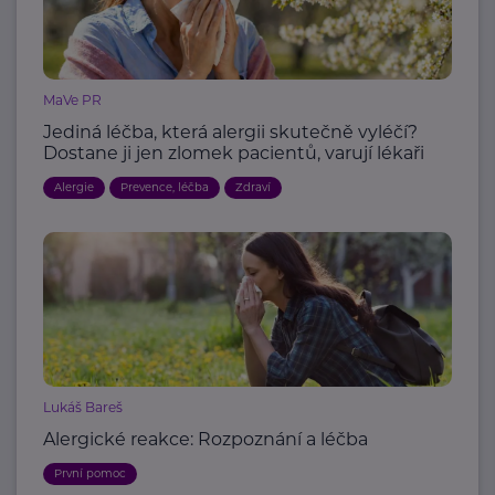
MaVe PR
Jediná léčba, která alergii skutečně vyléčí?
Dostane ji jen zlomek pacientů, varují lékaři
Alergie
Prevence, léčba
Zdraví
Lukáš Bareš
Alergické reakce: Rozpoznání a léčba
První pomoc