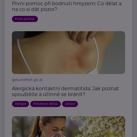
První pomoc při bodnutí hmyzem: Co dělat a
na co si dát pozor?
První pomoc
gesundheit.gv.at
Alergická kontaktní dermatitida: Jak poznat
spouštěče a účinně se bránit?
Alergie
Prevence, léčba
Zdraví