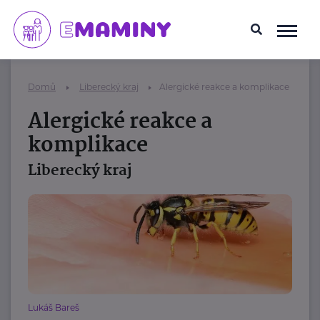
Domů
Liberecký kraj
Alergické reakce a komplikace
Alergické reakce a
komplikace
Liberecký kraj
Lukáš Bareš