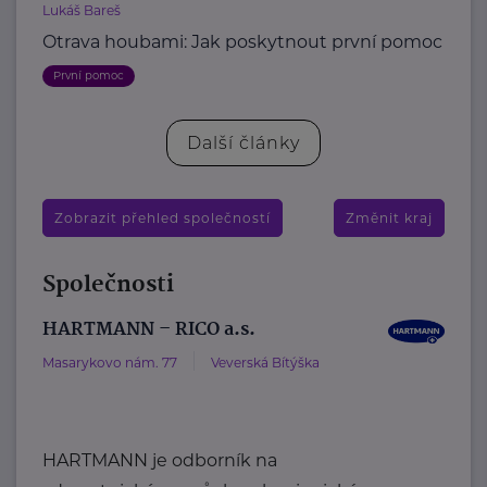
Lukáš Bareš
Otrava houbami: Jak poskytnout první pomoc
První pomoc
Další články
Zobrazit přehled společností
Změnit kraj
Společnosti
HARTMANN – RICO a.s.
Masarykovo nám. 77
Veverská Bítýška
HARTMANN je odborník na