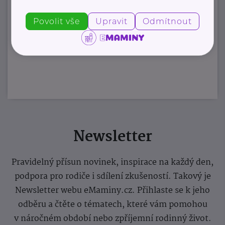
Povolit vše
Upravit
Odmítnout
Newsletter
Pravidelný přísun novinek, inspirace na každý den,
podpora pro rodiče i sdílení zkušeností. Takový je
Newsletter webu eMaminy.cz. Přihlaste se k jeho
odběru a čtěte o tématech, které vám pomohou
v náročném období nebo zpříjemní rodinný život.