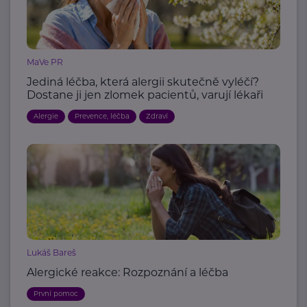
MaVe PR
Jediná léčba, která alergii skutečně vyléčí?
Dostane ji jen zlomek pacientů, varují lékaři
Alergie
Prevence, léčba
Zdraví
Lukáš Bareš
Alergické reakce: Rozpoznání a léčba
První pomoc