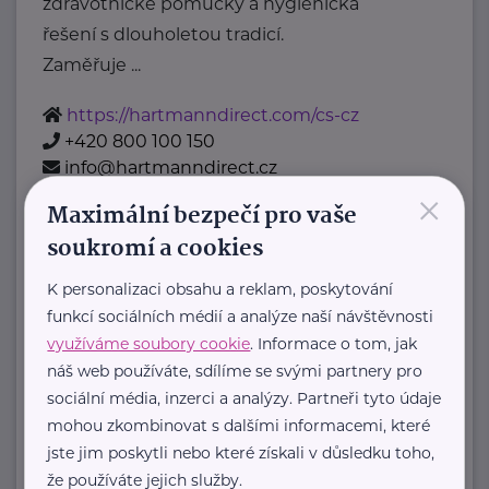
zdravotnické pomůcky a hygienická
řešení s dlouholetou tradicí.
Zaměřuje ...
https://hartmanndirect.com/cs-cz
+420 800 100 150
info@hartmanndirect.cz
×
Maximální bezpečí pro vaše
soukromí a cookies
Zobrazit přehled společností
K personalizaci obsahu a reklam, poskytování
funkcí sociálních médií a analýze naší návštěvnosti
využíváme soubory cookie
. Informace o tom, jak
náš web používáte, sdílíme se svými partnery pro
sociální média, inzerci a analýzy. Partneři tyto údaje
mohou zkombinovat s dalšími informacemi, které
jste jim poskytli nebo které získali v důsledku toho,
že používáte jejich služby.