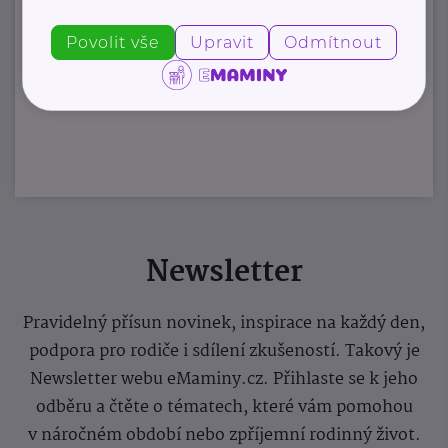
Povolit vše
Upravit
Odmítnout
Newsletter
Pravidelný přísun novinek, inspirace na každý den,
podpora pro rodiče i sdílení zkušeností. Takový je
Newsletter webu eMaminy.cz. Přihlaste se k jeho
odběru a čtěte o tématech, které vám pomohou
v náročném období nebo zpříjemní rodinný život.