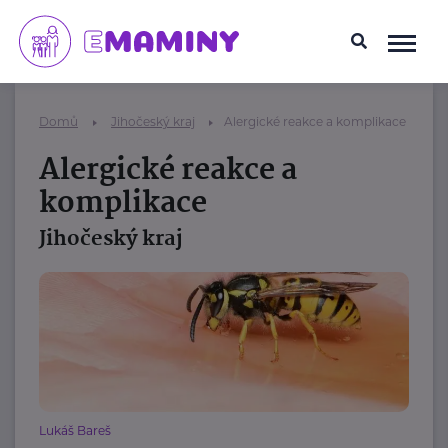
Domů
Jihočeský kraj
Alergické reakce a komplikace
Alergické reakce a
komplikace
Jihočeský kraj
Lukáš Bareš