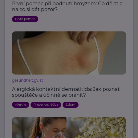
První pomoc při bodnutí hmyzem: Co dělat a
na co si dát pozor?
První pomoc
gesundheit.gv.at
Alergická kontaktní dermatitida: Jak poznat
spouštěče a účinně se bránit?
Alergie
Prevence, léčba
Zdraví