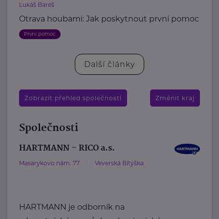
Lukáš Bareš
Otrava houbami: Jak poskytnout první pomoc
První pomoc
Další články
Zobrazit přehled společností
Změnit kraj
Společnosti
HARTMANN – RICO a.s.
Masarykovo nám. 77
Veverská Bítýška
HARTMANN je odborník na