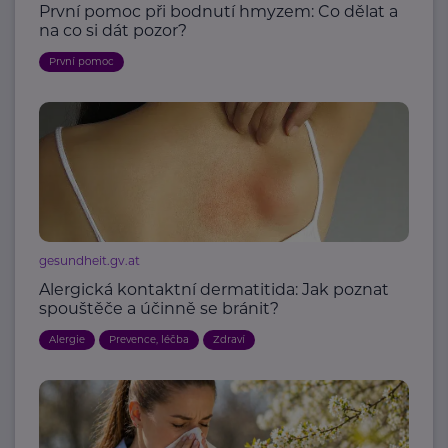
První pomoc při bodnutí hmyzem: Co dělat a
na co si dát pozor?
První pomoc
gesundheit.gv.at
Alergická kontaktní dermatitida: Jak poznat
spouštěče a účinně se bránit?
Alergie
Prevence, léčba
Zdraví