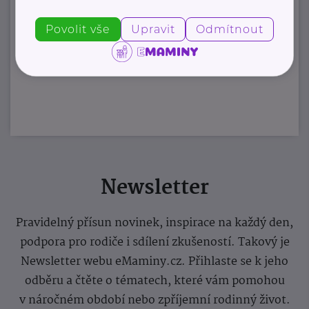
Povolit vše
Upravit
Odmítnout
Newsletter
Pravidelný přísun novinek, inspirace na každý den,
podpora pro rodiče i sdílení zkušeností. Takový je
Newsletter webu eMaminy.cz. Přihlaste se k jeho
odběru a čtěte o tématech, které vám pomohou
v náročném období nebo zpříjemní rodinný život.