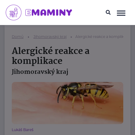
Domů
Jihomoravský kraj
Alergické reakce a komplikace
Alergické reakce a
komplikace
Jihomoravský kraj
Lukáš Bareš