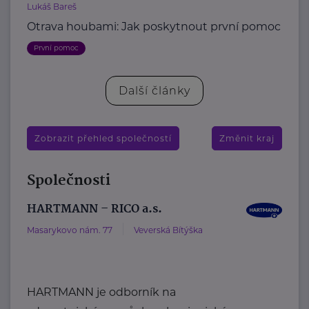
Lukáš Bareš
Otrava houbami: Jak poskytnout první pomoc
První pomoc
Další články
Zobrazit přehled společností
Změnit kraj
Společnosti
HARTMANN – RICO a.s.
Masarykovo nám. 77
Veverská Bítýška
HARTMANN je odborník na