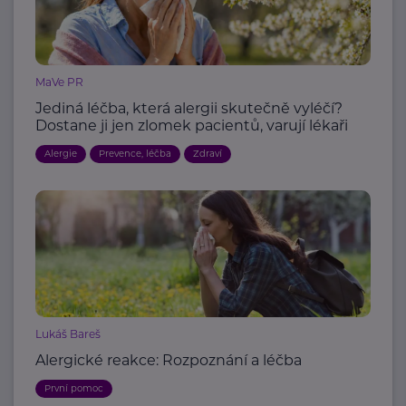
MaVe PR
Jediná léčba, která alergii skutečně vyléčí?
Dostane ji jen zlomek pacientů, varují lékaři
Alergie
Prevence, léčba
Zdraví
Lukáš Bareš
Alergické reakce: Rozpoznání a léčba
První pomoc