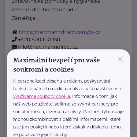
zdravotnické pomůcky a hygienická
řešení s dlouholetou tradicí.
Zaměřuje ...
https://hartmanndirect.com/cs-cz
+420 800 100 150
info@hartmanndirect.cz
×
Maximální bezpečí pro vaše
soukromí a cookies
Zobrazit přehled společností
K personalizaci obsahu a reklam, poskytování
funkcí sociálních médií a analýze naší návštěvnosti
využíváme soubory cookie
. Informace o tom, jak
náš web používáte, sdílíme se svými partnery pro
sociální média, inzerci a analýzy. Partneři tyto údaje
mohou zkombinovat s dalšími informacemi, které
jste jim poskytli nebo které získali v důsledku toho,
že používáte jejich služby.