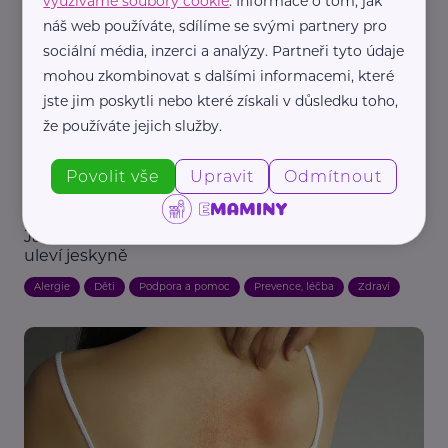
využíváme soubory cookie
. Informace o tom, jak
Alergie
Nemoc
Podpora a pomoc
Terapie
Zdraví
náš web používáte, sdílíme se svými partnery pro
sociální média, inzerci a analýzy. Partneři tyto údaje
mohou zkombinovat s dalšími informacemi, které
jste jim poskytli nebo které získali v důsledku toho,
že používáte jejich služby.
Povolit vše
Upravit
Odmítnout
MaVe PR
Jaro spouští vlnu alergií. Dětským pacientům
uleví jeskyně
Alergie
Děti
Podpora a pomoc
Prevence, léčba
Zdraví