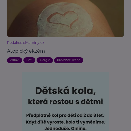
Redakce eMaminy.cz
Atopický ekzém
Zdraví
Děti
Alergie
Prevence, léčba