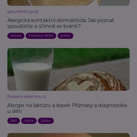
gesundheit.gv.at
Alergická kontaktní dermatitida: Jak poznat
spouštěče a účinně se bránit?
Alergie
Prevence, léčba
Zdraví
Redakce eMaminy.cz
Alergie na laktózu a lepek: Příznaky a diagnostika
u dětí
Děti
Výživa
Zdraví