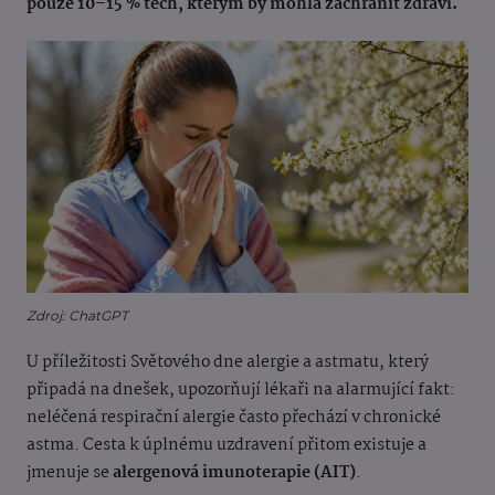
pouze 10–15 % těch, kterým by mohla zachránit zdraví.
Zdroj: ChatGPT
U příležitosti Světového dne alergie a astmatu, který
připadá na dnešek, upozorňují lékaři na alarmující fakt:
neléčená respirační alergie často přechází v chronické
astma. Cesta k úplnému uzdravení přitom existuje a
jmenuje se
alergenová imunoterapie (AIT)
.