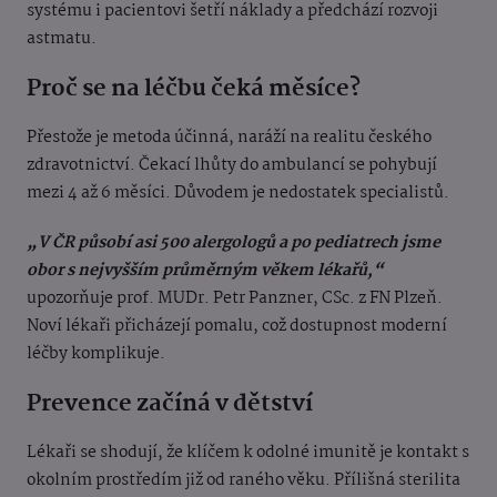
systému i pacientovi šetří náklady a předchází rozvoji
astmatu.
Proč se na léčbu čeká měsíce?
Přestože je metoda účinná, naráží na realitu českého
zdravotnictví. Čekací lhůty do ambulancí se pohybují
mezi 4 až 6 měsíci. Důvodem je nedostatek specialistů.
„V ČR působí asi 500 alergologů a po pediatrech jsme
obor s nejvyšším průměrným věkem lékařů,“
upozorňuje prof. MUDr. Petr Panzner, CSc. z FN Plzeň.
Noví lékaři přicházejí pomalu, což dostupnost moderní
léčby komplikuje.
Prevence začíná v dětství
Lékaři se shodují, že klíčem k odolné imunitě je kontakt s
okolním prostředím již od raného věku. Přílišná sterilita