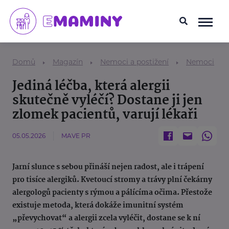
Domů
Magazín
Nemoci a postižení
Nemoci
Jediná léčba, která alergii
skutečně vyléčí? Dostane ji jen
zlomek pacientů, varují lékaři
05.05.2026
MAVE PR
Jarní slunce s sebou přináší nejen radost, ale i trápení
pro tisíce alergiků. Kvetoucí stromy a trávy plní čekárny
alergologů pacienty s rýmou a pálícíma očima. Přestože
existuje metoda, která dokáže imunitní systém
„převychovat“ a alergii zcela vyléčit, dostane se k ní