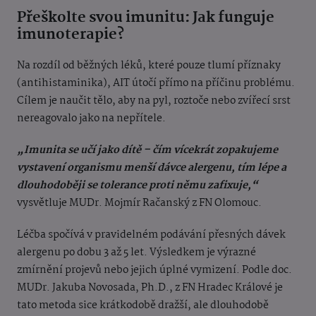
Přeškolte svou imunitu: Jak funguje
imunoterapie?
Na rozdíl od běžných léků, které pouze tlumí příznaky
(antihistaminika), AIT útočí přímo na příčinu problému.
Cílem je naučit tělo, aby na pyl, roztoče nebo zvířecí srst
nereagovalo jako na nepřítele.
„Imunita se učí jako dítě – čím vícekrát zopakujeme
vystavení organismu menší dávce alergenu, tím lépe a
dlouhodoběji se tolerance proti němu zafixuje,“
vysvětluje MUDr. Mojmír Račanský z FN Olomouc.
Léčba spočívá v pravidelném podávání přesných dávek
alergenu po dobu 3 až 5 let. Výsledkem je výrazné
zmírnění projevů nebo jejich úplné vymizení. Podle doc.
MUDr. Jakuba Novosada, Ph.D., z FN Hradec Králové je
tato metoda sice krátkodobě dražší, ale dlouhodobě