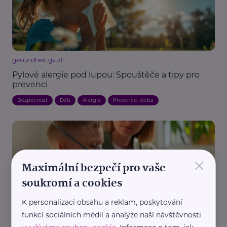
gesundheit.gv.at
Pylové alergie pod lupou: Spouštěče a tipy pro
prevenci
Bezpečnost
Děti
Alergie
Prevence, léčba
×
Maximální bezpečí pro vaše
soukromí a cookies
MaVe PR
K personalizaci obsahu a reklam, poskytování
funkcí sociálních médií a analýze naší návštěvnosti
Lidem s těžkým astmatem pomohou v centrech