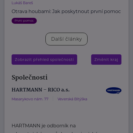
Lukáš Bareš
Otrava houbami: Jak poskytnout první pomoc
První pomoc
Další články
Zobrazit přehled společností
Změnit kraj
Společnosti
HARTMANN – RICO a.s.
Masarykovo nám. 77
Veverská Bítýška
HARTMANN je odborník na