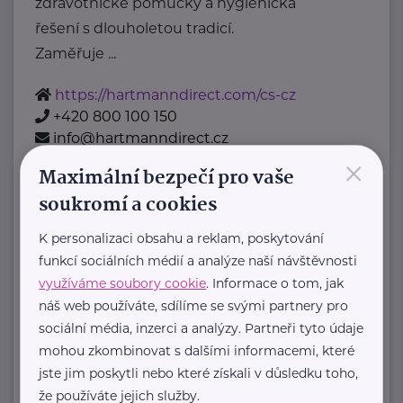
zdravotnické pomůcky a hygienická
řešení s dlouholetou tradicí.
Zaměřuje ...
https://hartmanndirect.com/cs-cz
+420 800 100 150
info@hartmanndirect.cz
×
Maximální bezpečí pro vaše
soukromí a cookies
Zobrazit přehled společností
K personalizaci obsahu a reklam, poskytování
funkcí sociálních médií a analýze naší návštěvnosti
využíváme soubory cookie
. Informace o tom, jak
náš web používáte, sdílíme se svými partnery pro
sociální média, inzerci a analýzy. Partneři tyto údaje
mohou zkombinovat s dalšími informacemi, které
jste jim poskytli nebo které získali v důsledku toho,
že používáte jejich služby.