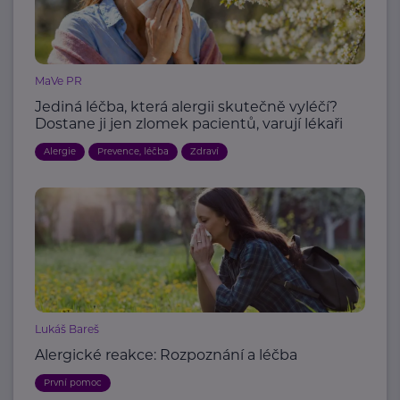
MaVe PR
Jediná léčba, která alergii skutečně vyléčí?
Dostane ji jen zlomek pacientů, varují lékaři
Alergie
Prevence, léčba
Zdraví
Lukáš Bareš
Alergické reakce: Rozpoznání a léčba
První pomoc