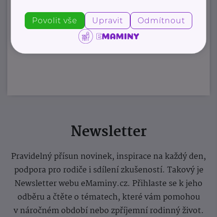
Povolit vše
Upravit
Odmítnout
Newsletter
Pravidelný přísun novinek, inspirace na každý den,
podpora pro rodiče i sdílení zkušeností. Takový je
Newsletter webu eMaminy.cz. Přihlaste se k jeho
odběru a čtěte o tématech, které vám pomohou
v náročném období nebo zpříjemní rodinný život.