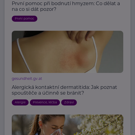
První pomoc při bodnutí hmyzem: Co dělat a
na co si dát pozor?
První pomoc
gesundheit.gv.at
Alergická kontaktní dermatitida: Jak poznat
spouštěče a účinně se bránit?
Alergie
Prevence, léčba
Zdraví