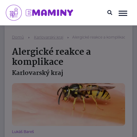
Domů
Karlovarský kraj
Alergické reakce a komplikace
Alergické reakce a
komplikace
Karlovarský kraj
Lukáš Bareš