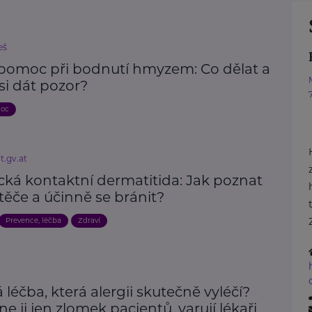
eš
 pomoc při bodnutí hmyzem: Co dělat a
si dát pozor?
moc
t.gv.at
cká kontaktní dermatitida: Jak poznat
těče a účinně se bránit?
Prevence, léčba
Zdraví
 léčba, která alergii skutečně vyléčí?
e ji jen zlomek pacientů, varují lékaři