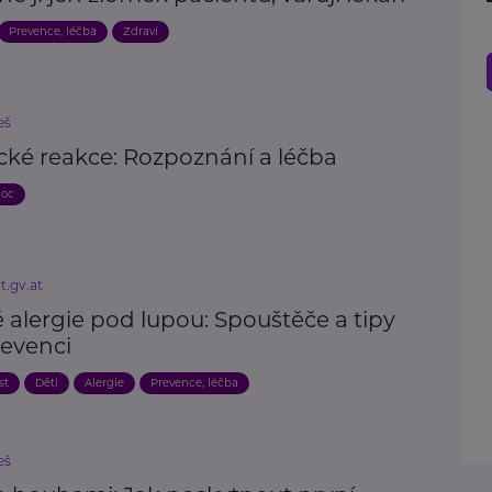
Prevence, léčba
Zdraví
eš
cké reakce: Rozpoznání a léčba
moc
t.gv.at
 alergie pod lupou: Spouštěče a tipy
revenci
st
Děti
Alergie
Prevence, léčba
eš