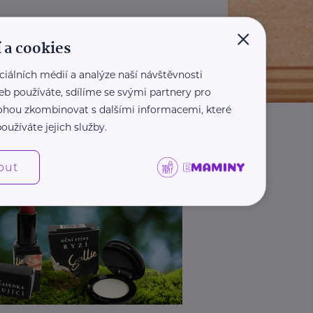
×
 a cookies
ciálních médií a analýze naší návštěvnosti
eb používáte, sdílíme se svými partnery pro
 mohou zkombinovat s dalšími informacemi, které
oužíváte jejich služby.
out