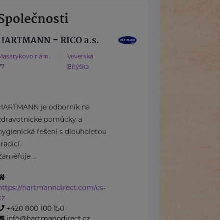
Společnosti
HARTMANN – RICO a.s.
Masarykovo nám.
Veverská
77
Bítýška
HARTMANN je odborník na
zdravotnické pomůcky a
hygienická řešení s dlouholetou
tradicí.
Zaměřuje ...
https://hartmanndirect.com/cs-
cz
+420 800 100 150
info@hartmanndirect.cz