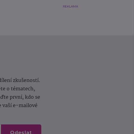
REKLAMA
dílení zkušeností.
ěte o tématech,
te první, kdo se
e vaší e-mailové
Odeslat