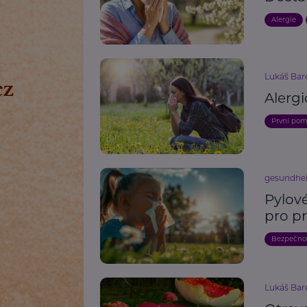
Alergie
Lukáš Bar
Alergi
První po
gesundhei
Pylové
pro p
Bezpečno
Lukáš Bar