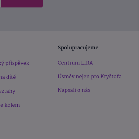
Spolupracujeme
Centrum LIRA
ý příspěvek
Úsměv nejen pro Kryštofa
na dítě
Napsali o nás
vztahy
še kolem