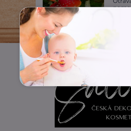
Otrav
pomo
První po