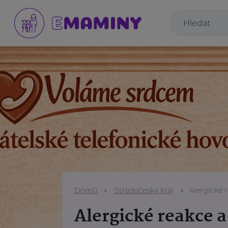
Domů
Středočeský kraj
Alergické 
Alergické reakce 