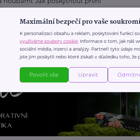
a houbami: Jak poskytnout první
c
Maximální bezpečí pro vaše soukromí
moc
K personalizaci obsahu a reklam, poskytování funkcí so
využíváme soubory cookie
. Informace o tom, jak náš w
Další články
sociální média, inzerci a analýzy. Partneři tyto údaje
jste jim poskytli nebo které získali v důsledku toho, že p
Povolit vše
Upravit
Odmítn