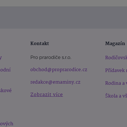
Kontakt
Magazín
y
Rodičovsk
Pro prarodiče s.r.o.
obchod@proprarodice.cz
hodní
Přídavek 
redakce@emaminy.cz
Rodina a 
skové
Zobrazit více
Škola a v
bových