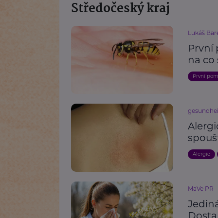
Středočeský kraj
Lukáš Bar
První
na co 
První po
gesundhei
Alergi
spouš
Alergie
MaVe PR
Jediná
Dostan