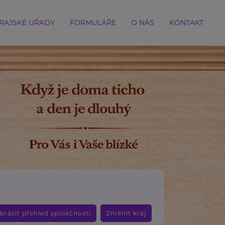
RAJSKÉ ÚŘADY
FORMULÁŘE
O NÁS
KONTAKT
brazit přehled společností
Změnit kraj