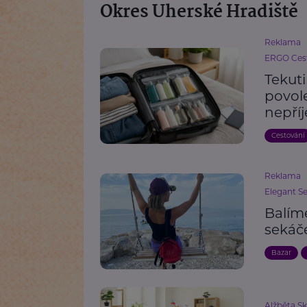
Okres Uherské Hradiště
Reklama
ERGO Cest
Tekut
povole
nepří
Cestování
Reklama
Elegant S
Balím
sekáč
Bazar
Alžběta S