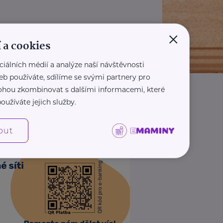
×
 a cookies
ciálních médií a analýze naší návštěvnosti
eb používáte, sdílíme se svými partnery pro
 mohou zkombinovat s dalšími informacemi, které
oužíváte jejich služby.
out