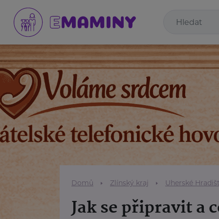
Domů
Zlínský kraj
Uherské Hradiš
Jak se připravit a 