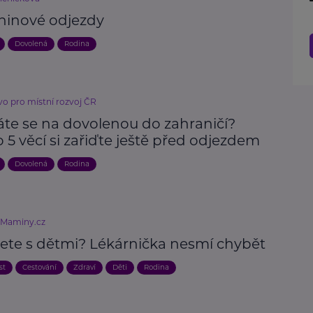
ninové odjezdy
Dovolená
Rodina
vo pro místní rozvoj ČR
áte se na dovolenou do zahraničí?
 5 věcí si zařiďte ještě před odjezdem
Dovolená
Rodina
eMaminy.cz
jete s dětmi? Lékárnička nesmí chybět
st
Cestování
Zdraví
Děti
Rodina