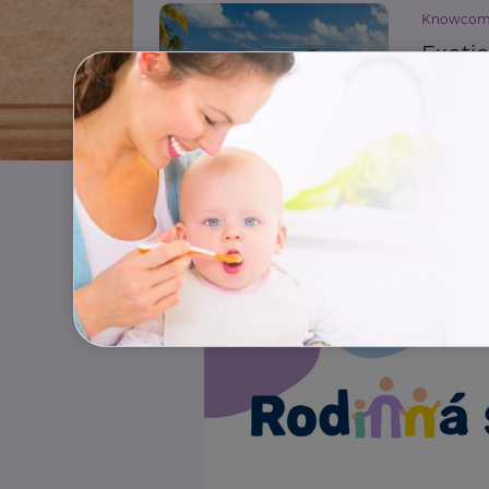
Knowco
Exoti
nepod
Cestování