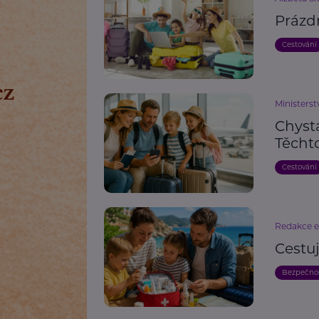
Prázd
Cestování
Ministerst
Chyst
Těchto
Cestování
Redakce 
Cestu
Bezpečno