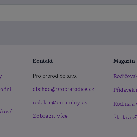
Kontakt
Magazín
y
Rodičovsk
Pro prarodiče s.r.o.
obchod@proprarodice.cz
hodní
Přídavek 
redakce@emaminy.cz
Rodina a 
skové
Zobrazit více
Škola a v