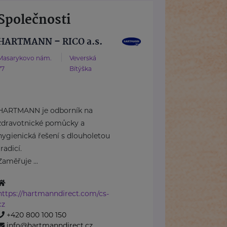
Společnosti
HARTMANN – RICO a.s.
Masarykovo nám.
Veverská
77
Bítýška
HARTMANN je odborník na
zdravotnické pomůcky a
hygienická řešení s dlouholetou
tradicí.
Zaměřuje ...
https://hartmanndirect.com/cs-
cz
+420 800 100 150
info@hartmanndirect.cz