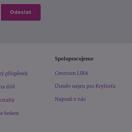
Odeslat
Spolupracujeme
Centrum LIRA
ý příspěvek
Úsměv nejen pro Kryštofa
na dítě
Napsali o nás
vztahy
še kolem