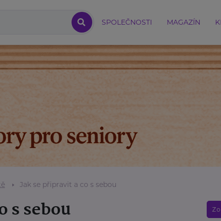
SPOLEČNOSTI
MAGAZÍN
K
tě
Jak se připravit a co s sebou
co s sebou
Zo