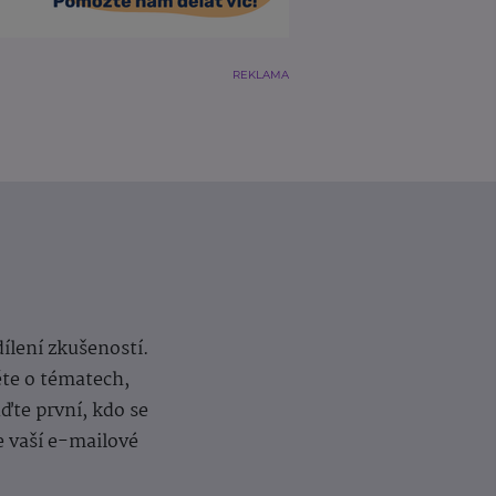
REKLAMA
dílení zkušeností.
ěte o tématech,
te první, kdo se
e vaší e-mailové