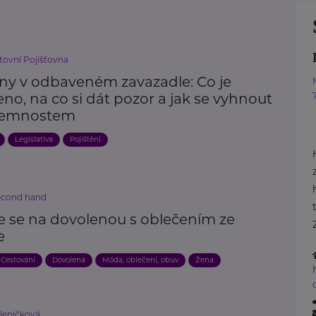
ovní Pojišťovna
iny v odbaveném zavazadle: Co je
no, na co si dát pozor a jak se vyhnout
jemnostem
Legislativa
Pojištění
econd hand
e se na dovolenou s oblečením ze
e
Cestování
Dovolená
Móda, oblečení, obuv
Žena
kleničková