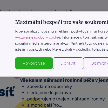
mm
cká dovolená bez komplikací: Co
cenit před cestou
Maximální bezpečí pro vaše soukromí
Prevence, léčba
Rodina
Zdraví
K personalizaci obsahu a reklam, poskytování funkcí so
využíváme soubory cookie
. Informace o tom, jak náš w
sociální média, inzerci a analýzy. Partneři tyto údaje
Další články
jste jim poskytli nebo které získali v důsledku toho, že p
Povolit vše
Upravit
Odmítn