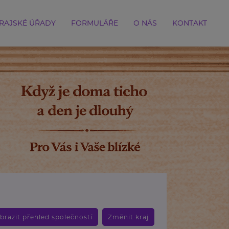
RAJSKÉ ÚŘADY
FORMULÁŘE
O NÁS
KONTAKT
brazit přehled společností
Změnit kraj