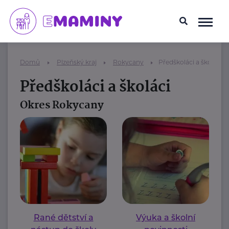
Domů
Plzeňský kraj
Rokycany
Předškoláci a školáci
Předškoláci a školáci
Okres Rokycany
Rané dětství a
Výuka a školní