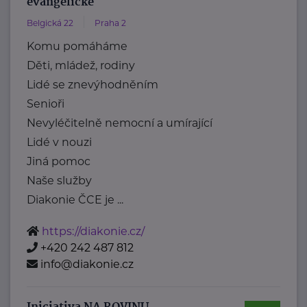
evangelické
Belgická 22
Praha 2
Komu pomáháme
Děti, mládež, rodiny
Lidé se znevýhodněním
Senioři
Nevyléčitelně nemocní a umírající
Lidé v nouzi
Jiná pomoc
Naše služby
Diakonie ČCE je ...
https://diakonie.cz/
+420 242 487 812
info@diakonie.cz