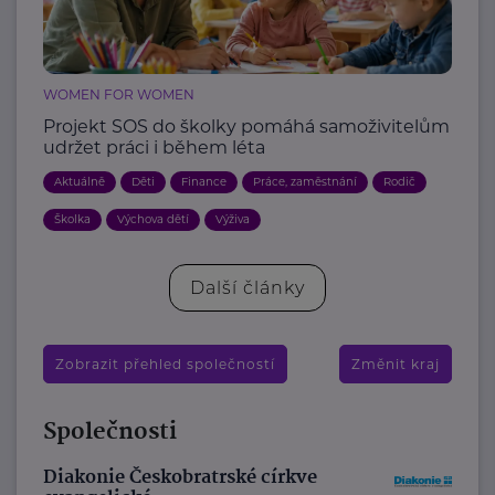
WOMEN FOR WOMEN
Projekt SOS do školky pomáhá samoživitelům
udržet práci i během léta
Aktuálně
Děti
Finance
Práce, zaměstnání
Rodič
Školka
Výchova dětí
Výživa
Další články
Zobrazit přehled společností
Změnit kraj
Společnosti
Diakonie Českobratrské církve