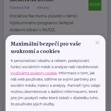
Iniciativa NA ROVINU
Topolová 748
Klecany
Iniciativa Na rovinu působí v rámci
Výzkumného programu Veřejné
duševní zdraví v NUDZ.
Tvoří ji odborný ...
×
Maximální bezpečí pro vaše
https://narovinu.net/
soukromí a cookies
narovinu@nudz.cz
K personalizaci obsahu a reklam, poskytování
funkcí sociálních médií a analýze naší návštěvnosti
Kolpingova rodina Smečno
využíváme soubory cookie
. Informace o tom, jak
U Zámku 5
Smečno
náš web používáte, sdílíme se svými partnery pro
sociální média, inzerci a analýzy. Partneři tyto údaje
Jsme nestátní nezisková organizace
mohou zkombinovat s dalšími informacemi, které
, která se již více než 25 let zaměřuje
jste jim poskytli nebo které získali v důsledku toho,
na podporu rodin, ...
že používáte jejich služby.
https://www.kolpingsmecno.cz/