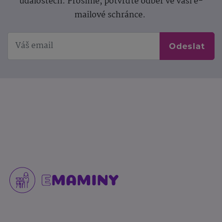
událostech. Prosíme, potvrďte odběr ve vaší e-
mailové schránce.
Odeslat