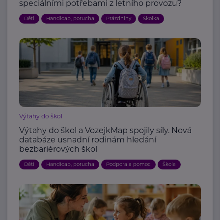
speciálními potřebami z letního provozu?
Děti
Handicap, porucha
Prázdniny
Školka
Výtahy do škol
Výtahy do škol a VozejkMap spojily síly. Nová
databáze usnadní rodinám hledání
bezbariérových škol
Děti
Handicap, porucha
Podpora a pomoc
Škola