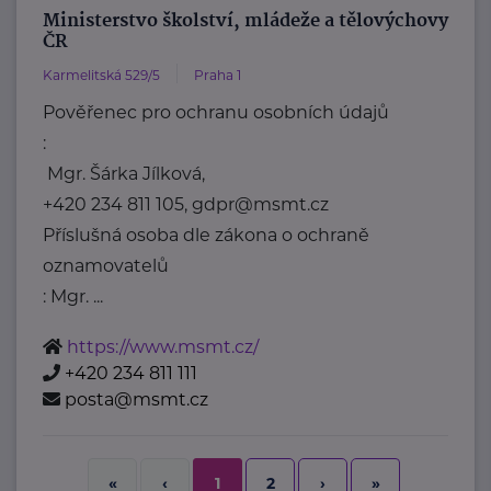
Ministerstvo školství, mládeže a tělovýchovy
ČR
Karmelitská 529/5
Praha 1
Pověřenec pro ochranu osobních údajů
:
Mgr. Šárka Jílková,
+420 234 811 105, gdpr@msmt.cz
Příslušná osoba dle zákona o ochraně
oznamovatelů
: Mgr. ...
https://www.msmt.cz/
+420 234 811 111
posta@msmt.cz
2
›
»
«
‹
1