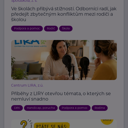
Spoluškola, z. s.
Ve školách přibývá stížností. Odborníci radí, jak
předejít zbytečným konfliktům mezi rodiči a
školou
Podpora a pomoc
Rodič
Škola
Centrum LIRA, z.ú.
Příběhy z LIRY otevřou témata, o kterých se
nemluví snadno
Děti
Handicap, porucha
Podpora a pomoc
Rodina