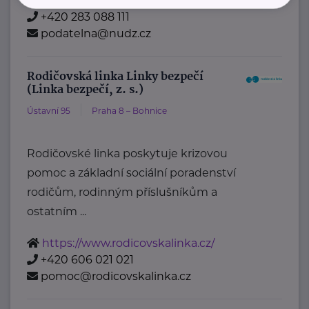
https://www.nudz.cz/
+420 283 088 111
podatelna@nudz.cz
Rodičovská linka Linky bezpečí
(Linka bezpečí, z. s.)
Ústavní 95
Praha 8 – Bohnice
Rodičovské linka poskytuje krizovou
pomoc a základní sociální poradenství
rodičům, rodinným příslušníkům a
ostatním ...
https://www.rodicovskalinka.cz/
+420 606 021 021
pomoc@rodicovskalinka.cz