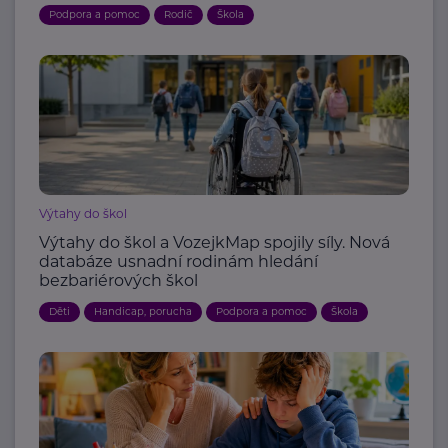
Podpora a pomoc
Rodič
Škola
Výtahy do škol
Výtahy do škol a VozejkMap spojily síly. Nová
databáze usnadní rodinám hledání
bezbariérových škol
Děti
Handicap, porucha
Podpora a pomoc
Škola