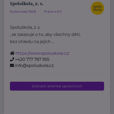
Spoluškola, z. s.
Ružinovská 1161/8
Praha 4 Krč
Spoluškola, z. s.
, se zasazuje o to, aby všechny děti,
bez ohledu na jejich ...
https://www.spoluskola.cz/
+420 777 787 955
info@spoluskola.cz
Zobrazit přehled společností