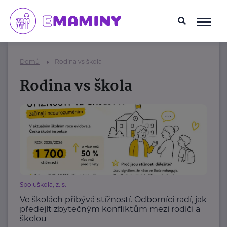
Domů
Rodina vs škola
Rodina vs škola
Spoluškola, z. s.
Ve školách přibývá stížností. Odborníci radí, jak
předejít zbytečným konfliktům mezi rodiči a
školou