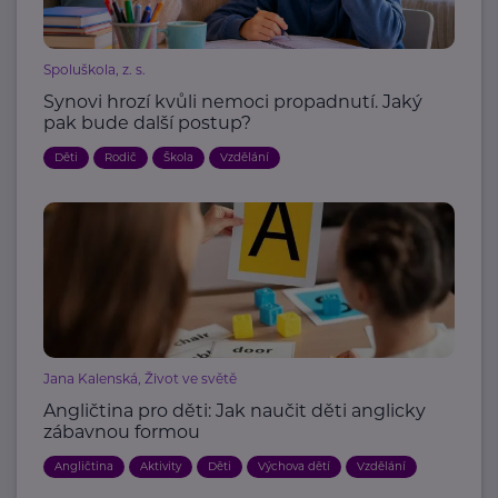
Spoluškola, z. s.
Synovi hrozí kvůli nemoci propadnutí. Jaký
pak bude další postup?
Děti
Rodič
Škola
Vzdělání
Jana Kalenská, Život ve světě
Angličtina pro děti: Jak naučit děti anglicky
zábavnou formou
Angličtina
Aktivity
Děti
Výchova dětí
Vzdělání