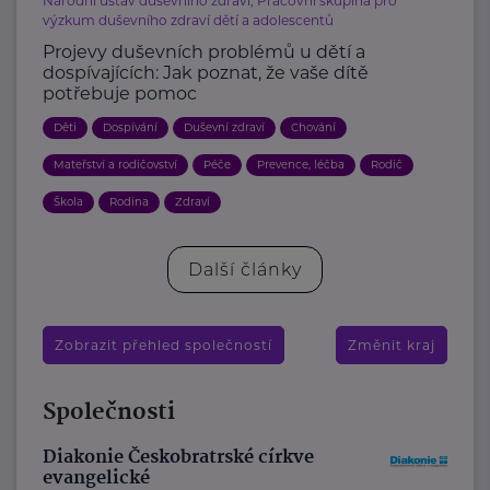
Národní ústav duševního zdraví, Pracovní skupina pro
výzkum duševního zdraví dětí a adolescentů
Projevy duševních problémů u dětí a
dospívajících: Jak poznat, že vaše dítě
potřebuje pomoc
Děti
Dospívání
Duševní zdraví
Chování
Mateřství a rodičovství
Péče
Prevence, léčba
Rodič
Škola
Rodina
Zdraví
Další články
Zobrazit přehled společností
Změnit kraj
Společnosti
Diakonie Českobratrské církve
evangelické