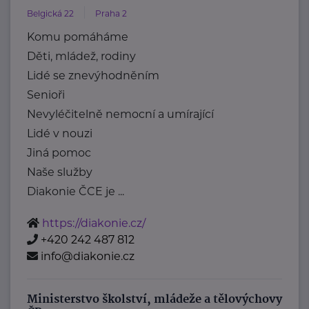
Belgická 22
Praha 2
Komu pomáháme
Děti, mládež, rodiny
Lidé se znevýhodněním
Senioři
Nevyléčitelně nemocní a umírající
Lidé v nouzi
Jiná pomoc
Naše služby
Diakonie ČCE je ...
https://diakonie.cz/
+420 242 487 812
info@diakonie.cz
Ministerstvo školství, mládeže a tělovýchovy