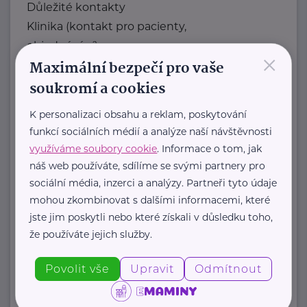
Důležité kontakty
Klinika (kontakt pro pacienty,
objednávání)
×
Maximální bezpečí pro vaše
Telefon
soukromí a cookies
+420 283 088 244
E-mail
K personalizaci obsahu a reklam, poskytování
ambulance@nudz.cz
funkcí sociálních médií a analýze naší návštěvnosti
Zdravotní dokumentace
využíváme soubory cookie
. Informace o tom, jak
Telefon
náš web používáte, sdílíme se svými partnery pro
+420 283 088 111
sociální média, inzerci a analýzy. Partneři tyto údaje
E-mail
mohou zkombinovat s dalšími informacemi, které
jste jim poskytli nebo které získali v důsledku toho,
datová schránka: uehpcbb
že používáte jejich služby.
Recepce
Telefon
Povolit vše
Upravit
Odmítnout
+420 ...