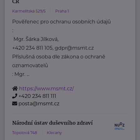
ČR
Karmelitská 529/5
Praha 1
Pověřenec pro ochranu osobních údajů
:
Mgr. Šárka Jílková,
+420 234 811 105, gdpr@msmt.cz
Příslušná osoba dle zákona o ochraně
oznamovatelů
: Mgr. ...
https://www.msmt.cz/
+420 234 811 111
posta@msmt.cz
Národní ústav duševního zdraví
Topolová 748
Klecany