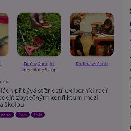
í
Dítě vyžadující
Rodina vs škola
speciální přístup
 z. s.
lách přibývá stížností. Odborníci radí,
ředejít zbytečným konfliktům mezi
 a školou
a pomoc
Rodič
Škola