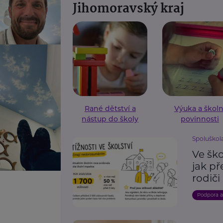
Jihomoravský kraj
Rané dětství a
Výuka a školn
nástup do školy
povinnosti
Spoluškola,
Ve ško
jak p
rodiči
Podpora 