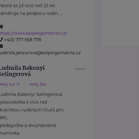
, která se již více než 25 let
zaměřuje na podporu rodin, ...
https://www.kolpingsmecno.cz/
+420 777 558 778
ludmila.janzurova@kolpingsmecno.cz
Ludmila Bakonyi
Selingerová
Velký bor 17
Velký Bor
Ludmila Bakonyi Selingerová,
spisovatelka s více než
dvacítkou vydaných titulů pro
děti,
pedagožka a dvojnásobná
maminka.