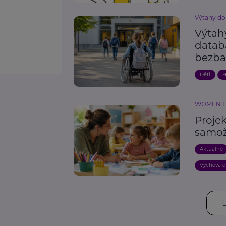
Výtahy do
Výtahy
datab
bezba
Děti
H
WOMEN 
Proje
samož
Aktuálně
Výchova d