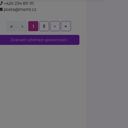
+420 234 811 111
posta@msmt.cz
2
›
»
«
‹
1
Zobrazit přehled společností