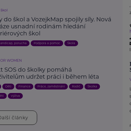
 škol
 do škol a VozejkMap spojily síly. Nová
áze usnadní rodinám hledání
riérových škol
andicap, porucha
Podpora a pomoc
Škola
FOR WOMEN
kt SOS do školky pomáhá
ivitelům udržet práci i během léta
Děti
Finance
Práce, zaměstnání
Rodič
Školka
ětí
Výživa
Další články