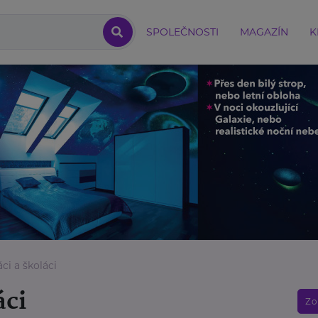
SPOLEČNOSTI
MAGAZÍN
K
ci a školáci
áci
Zo