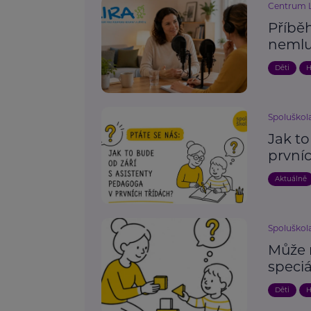
Centrum L
Příběh
nemlu
Děti
H
Spoluškola,
Jak to
prvníc
Aktuálně
Spoluškola,
Může 
speci
Děti
H