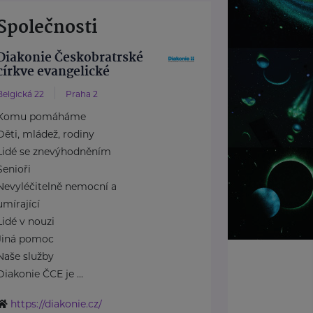
Společnosti
Diakonie Českobratrské
církve evangelické
Belgická 22
Praha 2
Komu pomáháme
Děti, mládež, rodiny
Lidé se znevýhodněním
Senioři
Nevyléčitelně nemocní a
umírající
Lidé v nouzi
Jiná pomoc
Naše služby
Diakonie ČCE je ...
https://diakonie.cz/