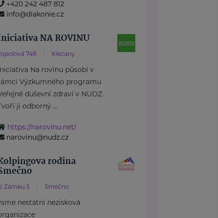
+420 242 487 812
info@diakonie.cz
Iniciativa NA ROVINU
Topolová 748
Klecany
Iniciativa Na rovinu působí v
rámci Výzkumného programu
Veřejné duševní zdraví v NUDZ.
Tvoří ji odborný ...
https://narovinu.net/
narovinu@nudz.cz
Kolpingova rodina
Smečno
U Zámku 5
Smečno
Jsme nestátní nezisková
organizace