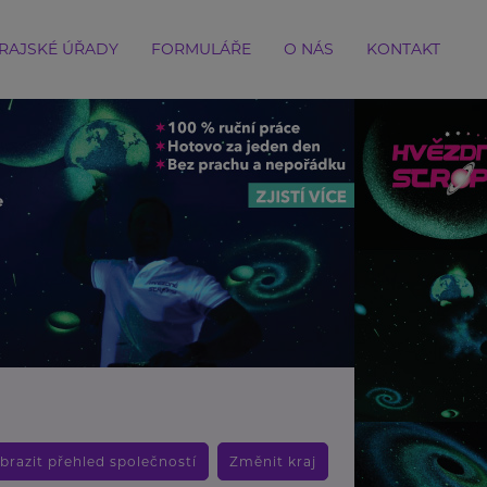
RAJSKÉ ÚŘADY
FORMULÁŘE
O NÁS
KONTAKT
brazit přehled společností
Změnit kraj