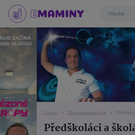
Domů
Jihomoravský kraj
Předškolá
Předškoláci a škol