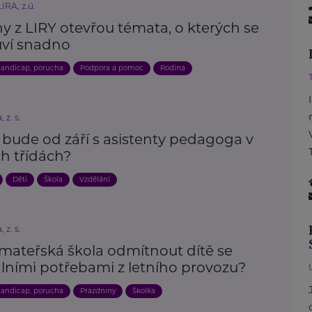
IRA, z.ú.
y z LIRY otevřou témata, o kterých se
ví snadno
andicap, porucha
Podpora a pomoc
Rodina
 z. s.
 bude od září s asistenty pedagoga v
h třídách?
Děti
Škola
Vzdělání
 z. s.
mateřská škola odmítnout dítě se
álními potřebami z letního provozu?
andicap, porucha
Prázdniny
Školka