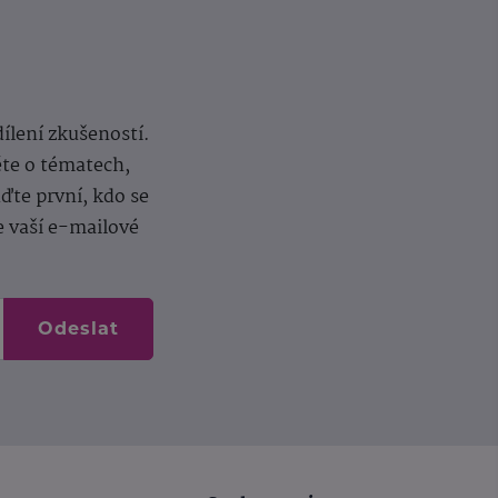
dílení zkušeností.
ěte o tématech,
te první, kdo se
e vaší e-mailové
Odeslat