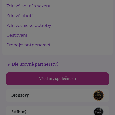
Zdravé spaní a sezení
Zdravé obutí
Zdravotnické potřeby
Cestování
Propojování generací
Dle úrovně partnerství
Všechny společnosti
Bronzový
Stříbrný