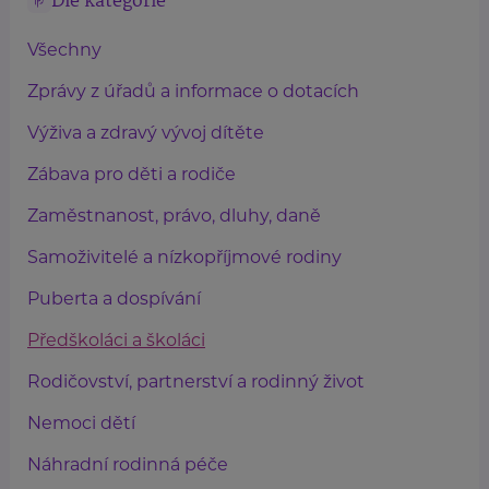
Dle kategorie
Všechny
Zprávy z úřadů a informace o dotacích
Výživa a zdravý vývoj dítěte
Zábava pro děti a rodiče
Zaměstnanost, právo, dluhy, daně
Samoživitelé a nízkopříjmové rodiny
Puberta a dospívání
Předškoláci a školáci
Rodičovství, partnerství a rodinný život
Nemoci dětí
Náhradní rodinná péče