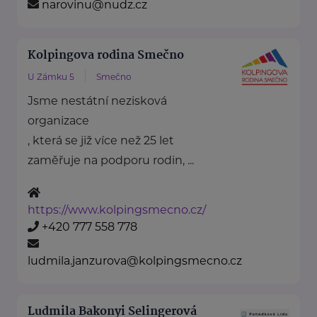
narovinu@nudz.cz
Kolpingova rodina Smečno
U Zámku 5
Smečno
Jsme nestátní nezisková
organizace
, která se již více než 25 let
zaměřuje na podporu rodin, ...
https://www.kolpingsmecno.cz/
+420 777 558 778
ludmila.janzurova@kolpingsmecno.cz
Ludmila Bakonyi Selingerová