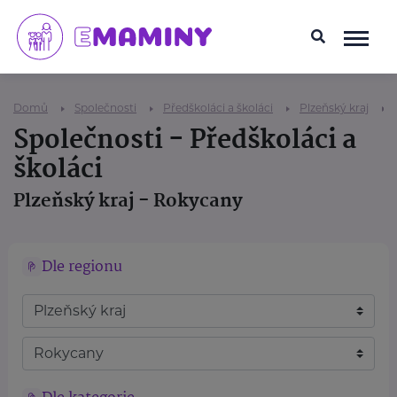
Domů
Společnosti
Předškoláci a školáci
Plzeňský kraj
Společnosti - Předškoláci a
školáci
Plzeňský kraj - Rokycany
Dle regionu