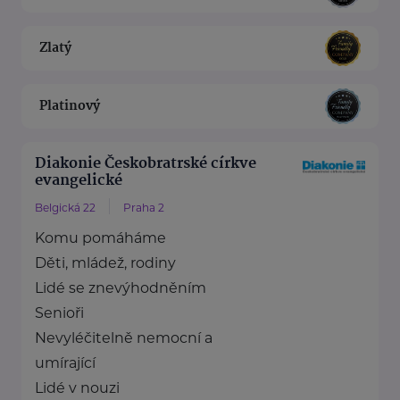
Zlatý
Platinový
Diakonie Českobratrské církve
evangelické
Belgická 22
Praha 2
Komu pomáháme
Děti, mládež, rodiny
Lidé se znevýhodněním
Senioři
Nevyléčitelně nemocní a
umírající
Lidé v nouzi