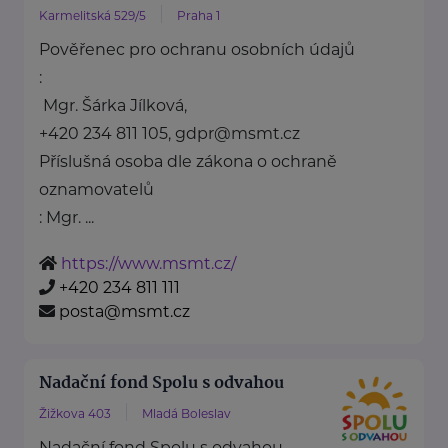
Karmelitská 529/5
Praha 1
Pověřenec pro ochranu osobních údajů
:
Mgr. Šárka Jílková,
+420 234 811 105, gdpr@msmt.cz
Příslušná osoba dle zákona o ochraně
oznamovatelů
: Mgr. ...
https://www.msmt.cz/
+420 234 811 111
posta@msmt.cz
Nadační fond Spolu s odvahou
Žižkova 403
Mladá Boleslav
Nadační fond Spolu s odvahou