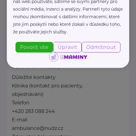
náš web používáte, sdílíme se svými partnery pro
Spojujeme dobrovolnické ...
sociální média, inzerci a analýzy. Partneři tyto údaje
mohou zkombinovat s dalšími informacemi, které
www.nadobrovolnictvi.cz
jste jim poskytli nebo které získali v důsledku toho,
+420 606 512 905
že používáte jejich služby.
info@nadobrovolnictvi.cz
Povolit vše
Upravit
Odmítnout
Národní ústav duševního zdraví
Topolová 748
Klecany
Důležité kontakty
Klinika (kontakt pro pacienty,
objednávání)
Telefon
+420 283 088 244
E-mail
ambulance@nudz.cz