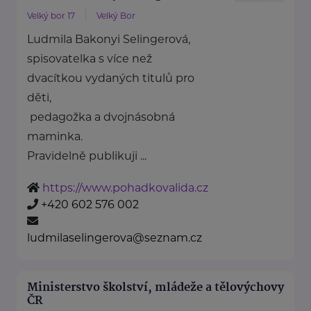
Velký bor 17
Velký Bor
Ludmila Bakonyi Selingerová,
spisovatelka s více než
dvacítkou vydaných titulů pro
děti,
pedagožka a dvojnásobná
maminka.
Pravidelně publikuji ...
https://www.pohadkovalida.cz
+420 602 576 002
ludmilaselingerova@seznam.cz
Ministerstvo školství, mládeže a tělovýchovy
ČR