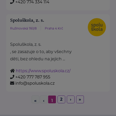
+420 774 334 114
Spoluškola, z. s.
Ružinovská 1161/8
Praha 4 Krč
Spoluškola, z. s.
, se zasazuje o to, aby všechny
děti, bez ohledu na jejich ...
https://www.spoluskola.cz/
+420 777 787 955
info@spoluskola.cz
2
›
»
«
‹
1