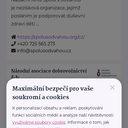
je nezisková organizace, jejímž
posláním je podporovat duševní
zdraví dětí ...
https://spolusodvahou.org/cz/
+420 725 565 273
info@spolusodvahou.cz
Národní asociace dobrovolnictví
z.s.
×
Kaznějovská 1517/51
Plzeň
Maximální bezpečí pro vaše
soukromí a cookies
Národní asociace dobrovolnictví,
K personalizaci obsahu a reklam, poskytování
z.s. je zastřešující dobrovolnou,
funkcí sociálních médií a analýze naší návštěvnosti
neziskovou, nezávislou a
využíváme soubory cookie
. Informace o tom, jak
nepolitickou organizací.