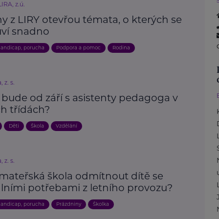
IRA, z.ú.
y z LIRY otevřou témata, o kterých se
ví snadno
andicap, porucha
Podpora a pomoc
Rodina
 z. s.
 bude od září s asistenty pedagoga v
h třídách?
Děti
Škola
Vzdělání
 z. s.
mateřská škola odmítnout dítě se
álními potřebami z letního provozu?
andicap, porucha
Prázdniny
Školka