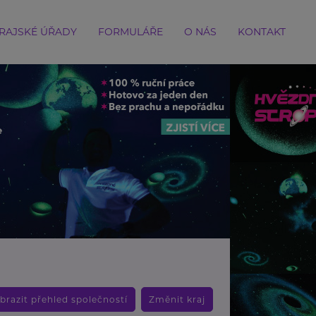
RAJSKÉ ÚŘADY
FORMULÁŘE
O NÁS
KONTAKT
brazit přehled společností
Změnit kraj