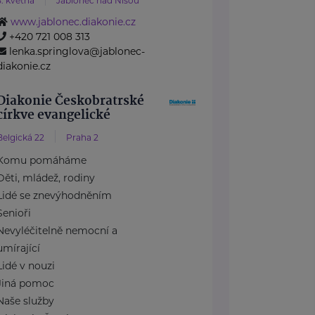
5. května
Jablonec nad Nisou
www.jablonec.diakonie.cz
+420 721 008 313
lenka.springlova@jablonec-
diakonie.cz
Diakonie Českobratrské
církve evangelické
Belgická 22
Praha 2
Komu pomáháme
Děti, mládež, rodiny
Lidé se znevýhodněním
Senioři
Nevyléčitelně nemocní a
umírající
Lidé v nouzi
Jiná pomoc
Naše služby