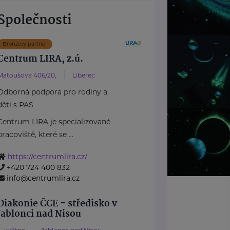
Společnosti
Bronzový partner
Centrum LIRA, z.ú.
Matoušova 406/20,
Liberec
Odborná podpora pro rodiny a
děti s PAS
Centrum LIRA je specializované
pracoviště, které se ...
https://centrumlira.cz/
+420 724 400 832
info@centrumlira.cz
Diakonie ČCE - středisko v
Jablonci nad Nisou