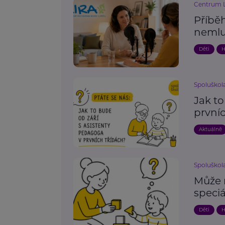
Centrum L
Příběh
nemlu
Děti
H
Spoluškola,
Jak to
prvníc
Aktuálně
Spoluškola,
Může 
speci
Děti
H