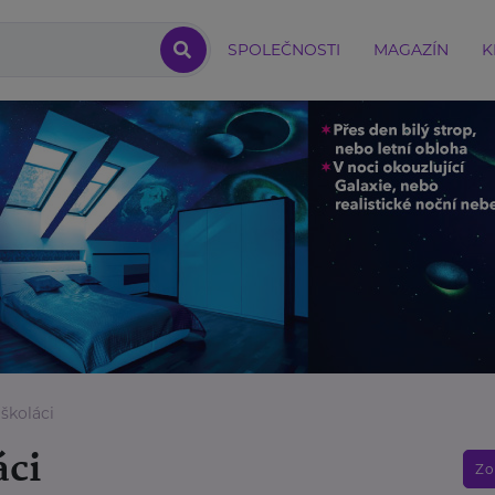
SPOLEČNOSTI
MAGAZÍN
K
 školáci
áci
Zo