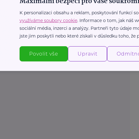
Maximální bezpečí pro vaše soukromí
K personalizaci obsahu a reklam, poskytování funkcí so
využíváme soubory cookie
. Informace o tom, jak náš w
sociální média, inzerci a analýzy. Partneři tyto údaje
jste jim poskytli nebo které získali v důsledku toho, že p
Povolit vše
Upravit
Odmítn