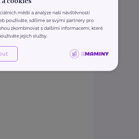
 a cookies
https://narovinu.net/
ciálních médií a analýze naší návštěvnosti
narovinu@nudz.cz
eb používáte, sdílíme se svými partnery pro
 mohou zkombinovat s dalšími informacemi, které
2
›
»
«
‹
1
oužíváte jejich služby.
Zobrazit přehled společností
out