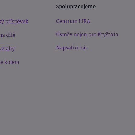
Spolupracujeme
Centrum LIRA
ý příspěvek
Úsměv nejen pro Kryštofa
na dítě
Napsali o nás
vztahy
še kolem