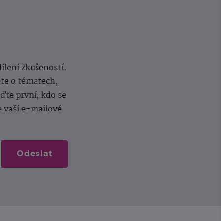
dílení zkušeností.
ěte o tématech,
te první, kdo se
e vaší e-mailové
Odeslat