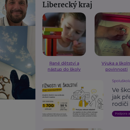
Liberecký kraj
Rané dětství a
Výuka a školn
nástup do školy
povinnosti
Spoluškola,
Ve ško
jak p
rodiči
Podpora 