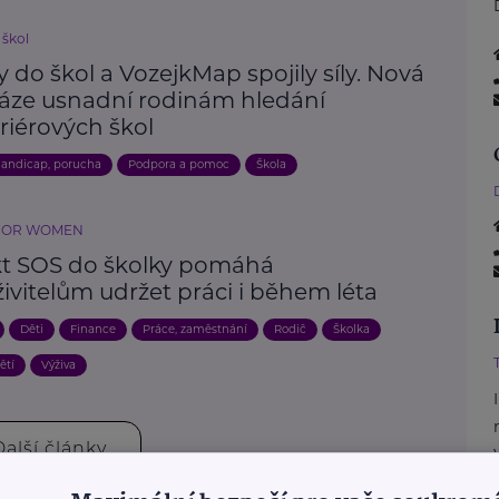
 škol
 do škol a VozejkMap spojily síly. Nová
áze usnadní rodinám hledání
riérových škol
andicap, porucha
Podpora a pomoc
Škola
FOR WOMEN
kt SOS do školky pomáhá
ivitelům udržet práci i během léta
Děti
Finance
Práce, zaměstnání
Rodič
Školka
ětí
Výživa
Další články