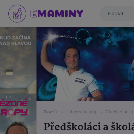
Domů
Liberecký kraj
Předškoláci a
Předškoláci a škol