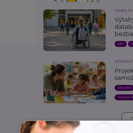
Výtahy do
Výtahy
datab
bezba
Děti
H
WOMEN 
Proje
samož
Aktuálně
Výchova d