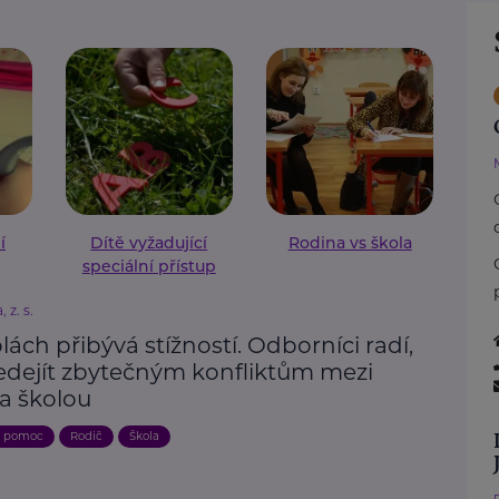
í
Dítě vyžadující
Rodina vs škola
speciální přístup
 z. s.
lách přibývá stížností. Odborníci radí,
ředejít zbytečným konfliktům mezi
 a školou
a pomoc
Rodič
Škola