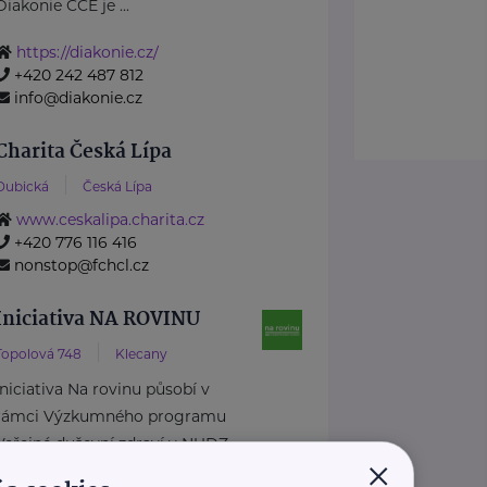
Diakonie ČCE je ...
https://diakonie.cz/
+420 242 487 812
info@diakonie.cz
Charita Česká Lípa
Dubická
Česká Lípa
www.ceskalipa.charita.cz
+420 776 116 416
nonstop@fchcl.cz
Iniciativa NA ROVINU
Topolová 748
Klecany
Iniciativa Na rovinu působí v
rámci Výzkumného programu
Veřejné duševní zdraví v NUDZ.
×
Tvoří ji odborný ...