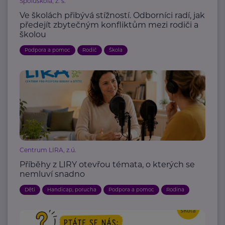
Spoluškola, z. s.
Ve školách přibývá stížností. Odborníci radí, jak
předejít zbytečným konfliktům mezi rodiči a
školou
Podpora a pomoc
Rodič
Škola
Centrum LIRA, z.ú.
Příběhy z LIRY otevřou témata, o kterých se
nemluví snadno
Děti
Handicap, porucha
Podpora a pomoc
Rodina