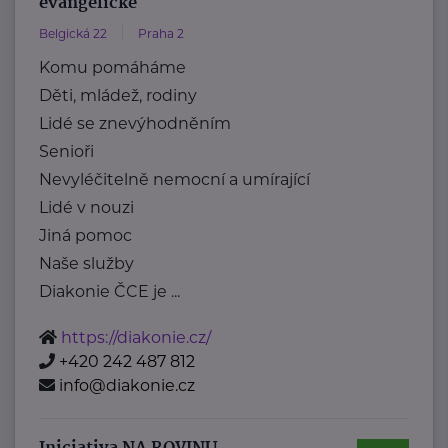
evangelické
Belgická 22
Praha 2
Komu pomáháme
Děti, mládež, rodiny
Lidé se znevýhodněním
Senioři
Nevyléčitelně nemocní a umírající
Lidé v nouzi
Jiná pomoc
Naše služby
Diakonie ČCE je ...
https://diakonie.cz/
+420 242 487 812
info@diakonie.cz