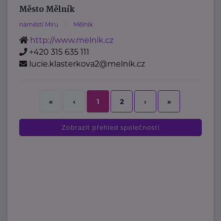
Město Mělník
náměstí Míru
Mělník
http://www.melnik.cz
+420 315 635 111
lucie.klasterkova2@melnik.cz
2
›
»
«
‹
1
Zobrazit přehled společností