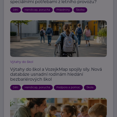
speciálními potřebami z letního provozu?
Děti
Handicap, porucha
Prázdniny
Školka
Výtahy do škol
Výtahy do škol a VozejkMap spojily síly. Nová
databáze usnadní rodinám hledání
bezbariérových škol
Děti
Handicap, porucha
Podpora a pomoc
Škola