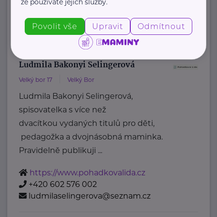
že používáte jejich služby.
+420 777 558 778
Povolit vše
Upravit
Odmítnout
ludmila.janzurova@kolpingsmecno.cz
Ludmila Bakonyi Selingerová
Velký bor 17
Velký Bor
Ludmila Bakonyi Selingerová,
spisovatelka s více než
dvacítkou vydaných titulů pro děti,
pedagožka a dvojnásobná maminka.
Pravidelně publikuji ...
https://www.pohadkovalida.cz
+420 602 576 002
ludmilaselingerova@seznam.cz