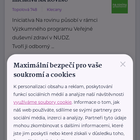
Iniciativa NA ROVINU
Topolová 748
Klecany
Iniciativa Na rovinu působí v rámci
Výzkumného programu Veřejné
duševní zdraví v NUDZ.
Tvoří ji odborný ...
×
https://narovinu.net/
Maximální bezpečí pro vaše
narovinu@nudz.cz
soukromí a cookies
K personalizaci obsahu a reklam, poskytování
Kolpingova rodina Smečno
funkcí sociálních médií a analýze naší návštěvnosti
U Zámku 5
Smečno
využíváme soubory cookie
. Informace o tom, jak
Jsme nestátní nezisková organizace
náš web používáte, sdílíme se svými partnery pro
, která se již více než 25 let zaměřuje
sociální média, inzerci a analýzy. Partneři tyto údaje
na podporu rodin, ...
mohou zkombinovat s dalšími informacemi, které
jste jim poskytli nebo které získali v důsledku toho,
https://www.kolpingsmecno.cz/