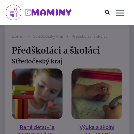
Domů
Středočeský kraj
Předškoláci a školáci
Předškoláci a školáci
Středočeský kraj
Rané dětství a
Výuka a školní