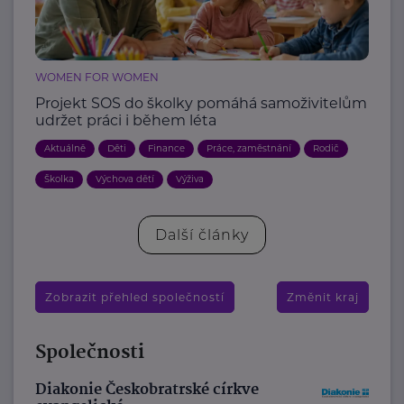
WOMEN FOR WOMEN
Projekt SOS do školky pomáhá samoživitelům
udržet práci i během léta
Aktuálně
Děti
Finance
Práce, zaměstnání
Rodič
Školka
Výchova dětí
Výživa
Další články
Zobrazit přehled společností
Změnit kraj
Společnosti
Diakonie Českobratrské církve