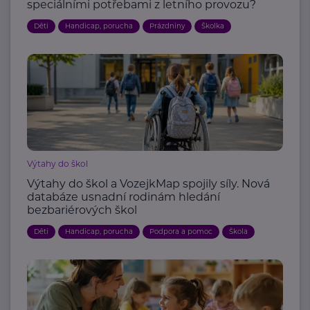
speciálními potřebami z letního provozu?
Děti
Handicap, porucha
Prázdniny
Školka
Výtahy do škol
Výtahy do škol a VozejkMap spojily síly. Nová
databáze usnadní rodinám hledání
bezbariérových škol
Děti
Handicap, porucha
Podpora a pomoc
Škola