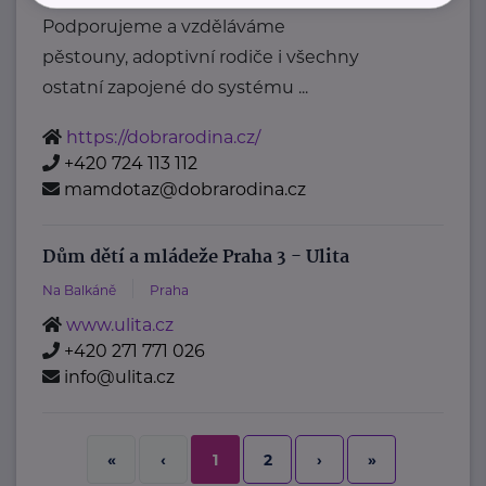
Podporujeme a vzděláváme
pěstouny, adoptivní rodiče i všechny
ostatní zapojené do systému ...
https://dobrarodina.cz/
+420 724 113 112
mamdotaz@dobrarodina.cz
Dům dětí a mládeže Praha 3 - Ulita
Na Balkáně
Praha
www.ulita.cz
+420 271 771 026
info@ulita.cz
2
›
»
«
‹
1