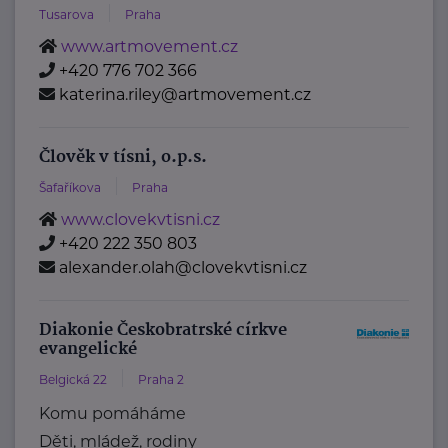
Tusarova
Praha
www.artmovement.cz
+420 776 702 366
katerina.riley@artmovement.cz
Člověk v tísni, o.p.s.
Šafaříkova
Praha
www.clovekvtisni.cz
+420 222 350 803
alexander.olah@clovekvtisni.cz
Diakonie Českobratrské církve
evangelické
Belgická 22
Praha 2
Komu pomáháme
Děti, mládež, rodiny