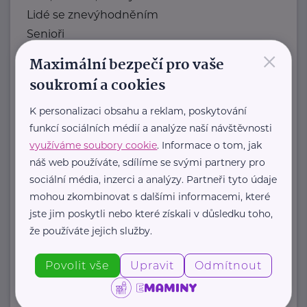
Lidé se znevýhodněním
Senioři
×
Nevyléčitelně nemocní a umírající
Maximální bezpečí pro vaše
Lidé v nouzi
soukromí a cookies
Jiná pomoc
Naše služby
K personalizaci obsahu a reklam, poskytování
funkcí sociálních médií a analýze naší návštěvnosti
Diakonie ČCE je ...
využíváme soubory cookie
. Informace o tom, jak
https://diakonie.cz/
náš web používáte, sdílíme se svými partnery pro
+420 242 487 812
sociální média, inzerci a analýzy. Partneři tyto údaje
info@diakonie.cz
mohou zkombinovat s dalšími informacemi, které
jste jim poskytli nebo které získali v důsledku toho,
že používáte jejich služby.
Bronzový partner
Dobrá rodina o.p.s.
Povolit vše
Upravit
Odmítnout
Klimentská 1246/1
Praha 1
Jsme doprovázející organizace.