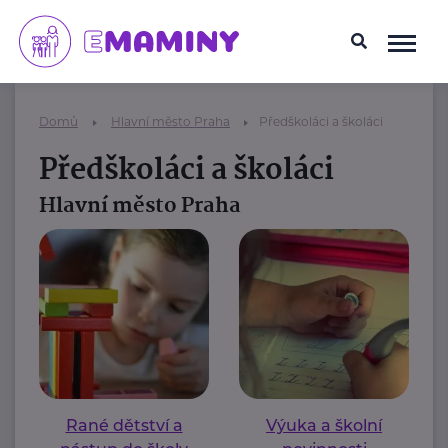
Domů
Hlavní město Praha
Předškoláci a školáci
Předškoláci a školáci
Hlavní město Praha
Rané dětství a
Výuka a školní