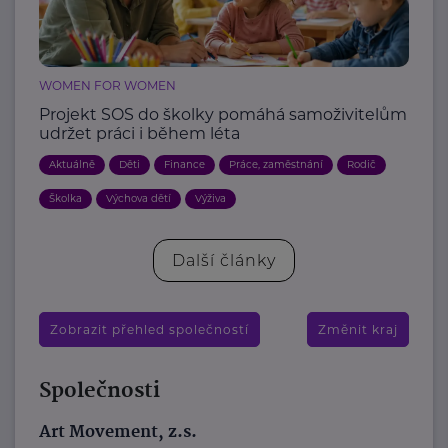
WOMEN FOR WOMEN
Projekt SOS do školky pomáhá samoživitelům
udržet práci i během léta
Aktuálně
Děti
Finance
Práce, zaměstnání
Rodič
Školka
Výchova dětí
Výživa
Další články
Zobrazit přehled společností
Změnit kraj
Společnosti
Art Movement, z.s.