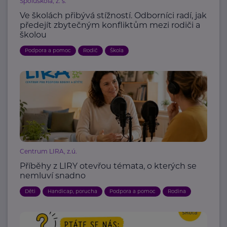
Spoluškola, z. s.
Ve školách přibývá stížností. Odborníci radí, jak
předejít zbytečným konfliktům mezi rodiči a
školou
Podpora a pomoc
Rodič
Škola
Centrum LIRA, z.ú.
Příběhy z LIRY otevřou témata, o kterých se
nemluví snadno
Děti
Handicap, porucha
Podpora a pomoc
Rodina