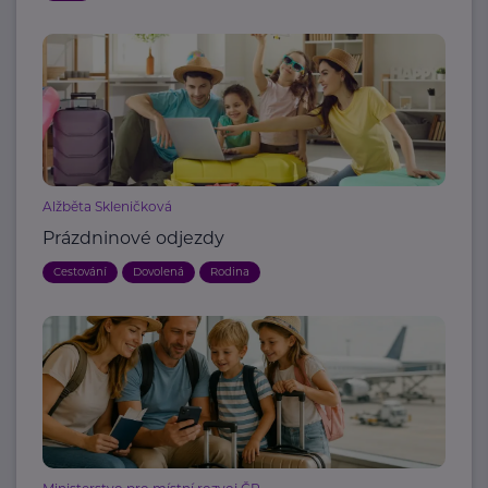
Alžběta Skleničková
Prázdninové odjezdy
Cestování
Dovolená
Rodina