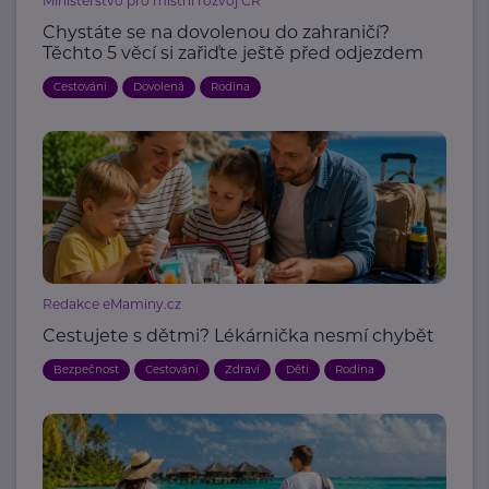
Ministerstvo pro místní rozvoj ČR
Chystáte se na dovolenou do zahraničí?
Těchto 5 věcí si zařiďte ještě před odjezdem
Cestování
Dovolená
Rodina
Redakce eMaminy.cz
Cestujete s dětmi? Lékárnička nesmí chybět
Bezpečnost
Cestování
Zdraví
Děti
Rodina