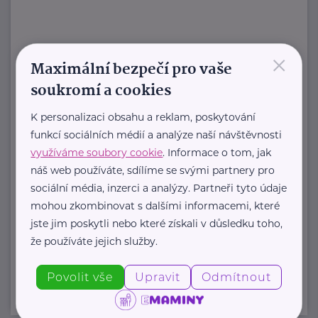
×
HARTMANN je odborník na
Maximální bezpečí pro vaše
zdravotnické pomůcky a hygienická
soukromí a cookies
řešení s dlouholetou tradicí.
Zaměřuje ...
K personalizaci obsahu a reklam, poskytování
funkcí sociálních médií a analýze naší návštěvnosti
https://hartmanndirect.com/cs-cz
využíváme soubory cookie
. Informace o tom, jak
+420 800 100 150
náš web používáte, sdílíme se svými partnery pro
info@hartmanndirect.cz
sociální média, inzerci a analýzy. Partneři tyto údaje
mohou zkombinovat s dalšími informacemi, které
jste jim poskytli nebo které získali v důsledku toho,
Zobrazit přehled společností
že používáte jejich služby.
Povolit vše
Upravit
Odmítnout