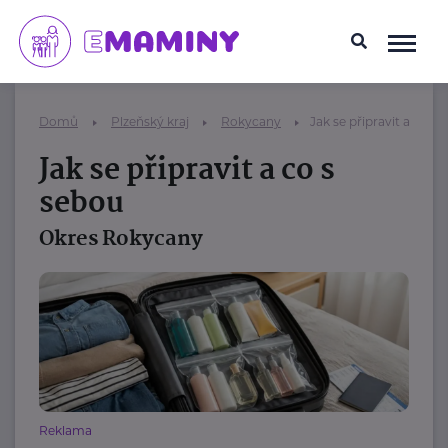
Domů
Plzeňský kraj
Rokycany
Jak se připravit a co s
Jak se připravit a co s
sebou
Okres Rokycany
Reklama