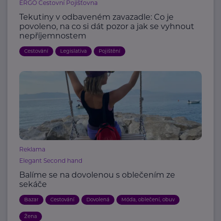
ERGO Cestovní Pojišťovna
Tekutiny v odbaveném zavazadle: Co je
povoleno, na co si dát pozor a jak se vyhnout
nepříjemnostem
Cestování
Legislativa
Pojištění
Reklama
Elegant Second hand
Balíme se na dovolenou s oblečením ze
sekáče
Bazar
Cestování
Dovolená
Móda, oblečení, obuv
Žena