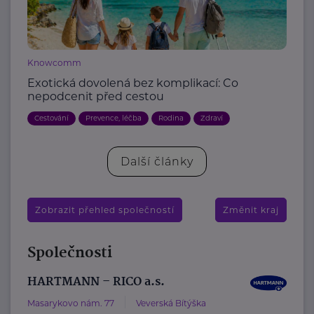
Knowcomm
Exotická dovolená bez komplikací: Co
nepodcenit před cestou
Cestování
Prevence, léčba
Rodina
Zdraví
Další články
Zobrazit přehled společností
Změnit kraj
Společnosti
HARTMANN – RICO a.s.
Masarykovo nám. 77
Veverská Bítýška