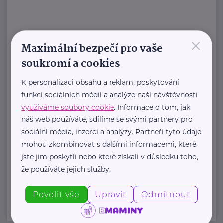
×
HARTMANN je odborník na
Maximální bezpečí pro vaše
zdravotnické pomůcky a hygienická
soukromí a cookies
řešení s dlouholetou tradicí.
Zaměřuje ...
K personalizaci obsahu a reklam, poskytování
funkcí sociálních médií a analýze naší návštěvnosti
https://hartmanndirect.com/cs-cz
využíváme soubory cookie
. Informace o tom, jak
+420 800 100 150
náš web používáte, sdílíme se svými partnery pro
info@hartmanndirect.cz
sociální média, inzerci a analýzy. Partneři tyto údaje
mohou zkombinovat s dalšími informacemi, které
jste jim poskytli nebo které získali v důsledku toho,
Zobrazit přehled společností
že používáte jejich služby.
Povolit vše
Upravit
Odmítnout