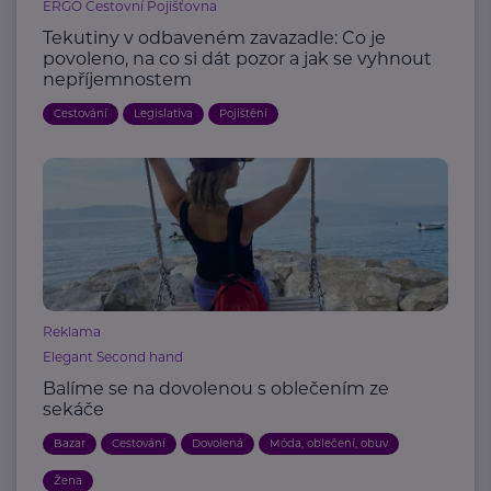
ERGO Cestovní Pojišťovna
Tekutiny v odbaveném zavazadle: Co je
povoleno, na co si dát pozor a jak se vyhnout
nepříjemnostem
Cestování
Legislativa
Pojištění
Reklama
Elegant Second hand
Balíme se na dovolenou s oblečením ze
sekáče
Bazar
Cestování
Dovolená
Móda, oblečení, obuv
Žena