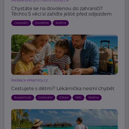
Ministerstvo pro místní rozvoj ČR
Chystáte se na dovolenou do zahraničí?
Těchto 5 věcí si zařiďte ještě před odjezdem
Cestování
Dovolená
Rodina
Redakce eMaminy.cz
Cestujete s dětmi? Lékárnička nesmí chybět
Bezpečnost
Cestování
Zdraví
Děti
Rodina