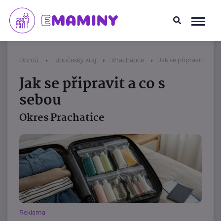
Domů
Jihočeský kraj
Prachatice
Jak se připravit a co 
Jak se připravit a co s
sebou
Okres Prachatice
Reklama