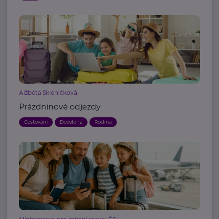
Alžběta Skleničková
Prázdninové odjezdy
Cestování
Dovolená
Rodina