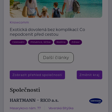
Knowcomm
Exotická dovolená bez komplikací: Co
nepodcenit před cestou
Cestování
Prevence, léčba
Rodina
Zdraví
Další články
Zobrazit přehled společností
Změnit kraj
Společnosti
HARTMANN – RICO a.s.
Masarykovo nám. 77
Veverská Bítýška