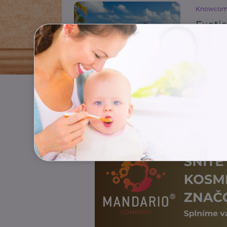
Knowco
Exoti
nepod
Cestování