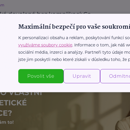
mm
cká dovolená bez komplikací: Co
cenit před cestou
Maximální bezpečí pro vaše soukromí
Prevence, léčba
Rodina
Zdraví
K personalizaci obsahu a reklam, poskytování funkcí so
využíváme soubory cookie
. Informace o tom, jak náš w
sociální média, inzerci a analýzy. Partneři tyto údaje
Další články
jste jim poskytli nebo které získali v důsledku toho, že p
Povolit vše
Upravit
Odmítn