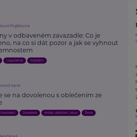
ovní Pojišťovna
iny v odbaveném zavazadle: Co je
no, na co si dát pozor a jak se vyhnout
jemnostem
Legislativa
Pojištění
econd hand
e se na dovolenou s oblečením ze
e
Cestování
Dovolená
Móda, oblečení, obuv
Žena
kleničková