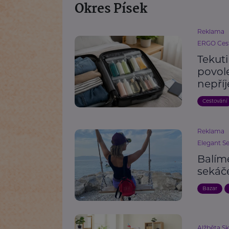
Okres Písek
Reklama
ERGO Cest
Tekut
povole
nepří
Cestování
Reklama
Elegant S
Balím
sekáč
Bazar
Alžběta S