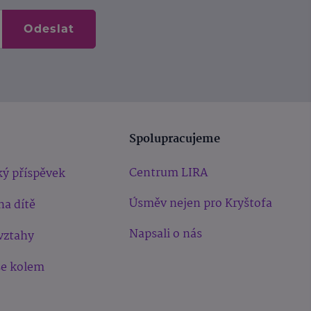
Odeslat
Spolupracujeme
Centrum LIRA
ý příspěvek
Úsměv nejen pro Kryštofa
na dítě
Napsali o nás
vztahy
še kolem