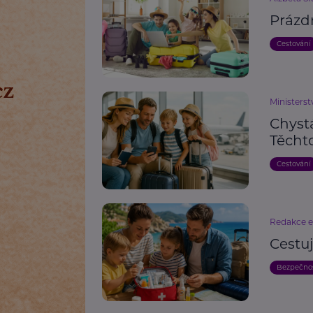
Prázd
Cestování
Ministerst
Chyst
Těchto
Cestování
Redakce 
Cestu
Bezpečno