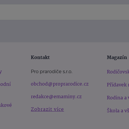
Kontakt
Magazín
y
Rodičovsk
Pro prarodiče s.r.o.
obchod@proprarodice.cz
hodní
Přídavek 
redakce@emaminy.cz
Rodina a 
skové
Zobrazit více
Škola a v