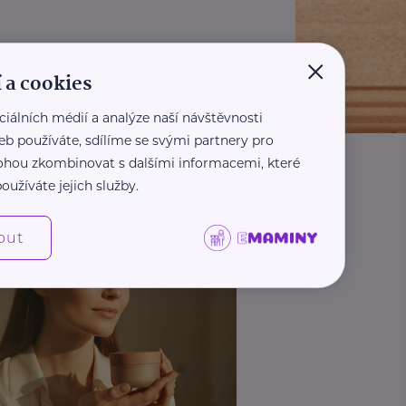
×
 a cookies
ciálních médií a analýze naší návštěvnosti
eb používáte, sdílíme se svými partnery pro
 mohou zkombinovat s dalšími informacemi, které
oužíváte jejich služby.
out