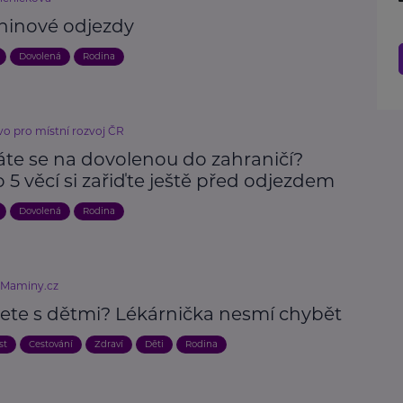
ninové odjezdy
Dovolená
Rodina
vo pro místní rozvoj ČR
áte se na dovolenou do zahraničí?
 5 věcí si zařiďte ještě před odjezdem
Dovolená
Rodina
eMaminy.cz
jete s dětmi? Lékárnička nesmí chybět
st
Cestování
Zdraví
Děti
Rodina