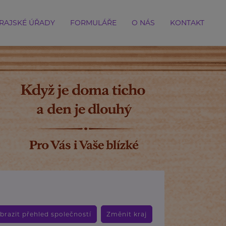
RAJSKÉ ÚŘADY
FORMULÁŘE
O NÁS
KONTAKT
brazit přehled společností
Změnit kraj