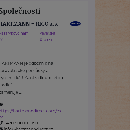
Společnosti
HARTMANN – RICO a.s.
Masarykovo nám.
Veverská
77
Bítýška
HARTMANN je odborník na
zdravotnické pomůcky a
hygienická řešení s dlouholetou
tradicí.
Zaměřuje ...
https://hartmanndirect.com/cs-
cz
+420 800 100 150
info@hartmanndirect.cz