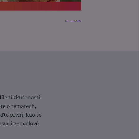
REKLAMA
dílení zkušeností.
ěte o tématech,
te první, kdo se
e vaší e-mailové