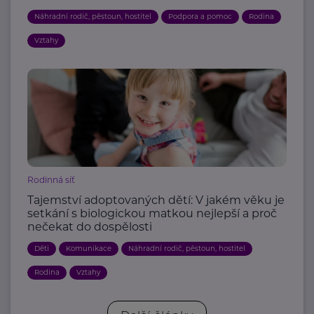
Náhradní rodič, pěstoun, hostitel
Podpora a pomoc
Rodina
Vztahy
Rodinná síť
Tajemství adoptovaných dětí: V jakém věku je
setkání s biologickou matkou nejlepší a proč
nečekat do dospělosti
Děti
Komunikace
Náhradní rodič, pěstoun, hostitel
Rodina
Vztahy