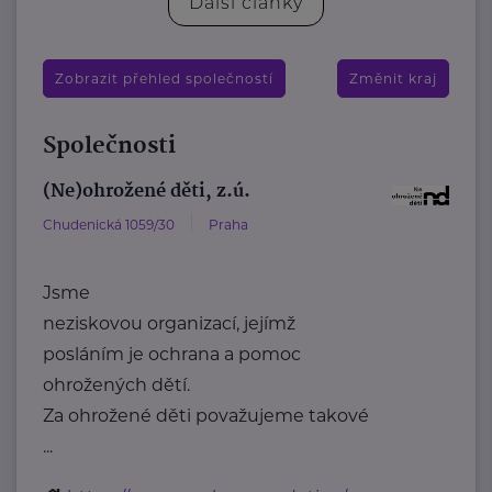
Další články
Zobrazit přehled společností
Změnit kraj
Společnosti
(Ne)ohrožené děti, z.ú.
Chudenická 1059/30
Praha
Jsme
neziskovou organizací, jejímž
posláním je ochrana a pomoc
ohrožených dětí.
Za ohrožené děti považujeme takové
...