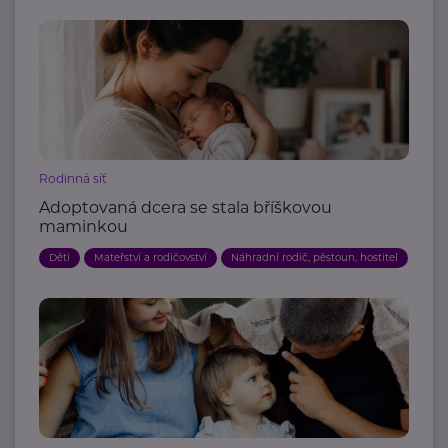
Rodinná síť
Adoptovaná dcera se stala bříškovou
maminkou
Děti
Mateřství a rodičovství
Náhradní rodič, pěstoun, hostitel