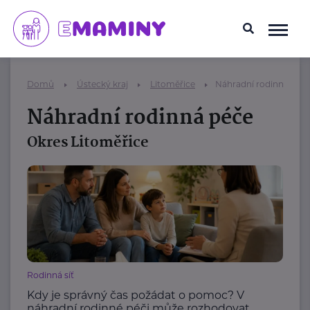
Domů
Ústecký kraj
Litoměřice
Náhradní rodinná péč
Náhradní rodinná péče
Okres Litoměřice
Rodinná síť
Kdy je správný čas požádat o pomoc? V
náhradní rodinné péči může rozhodovat