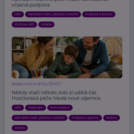
včasná podpora
Děti
Náhradní rodič, pěstoun, hostitel
Podpora a pomoc
Výchova dětí
Vztahy
Nadační fond SPOLUŽIVOT
Někdy stačí někdo, kdo si udělá čas.
Hostitelská péče hledá nové zájemce
Děti
Dospívání
Komunikace
Náhradní rodič, pěstoun, hostitel
Podpora a pomoc
Rodina
Vztahy