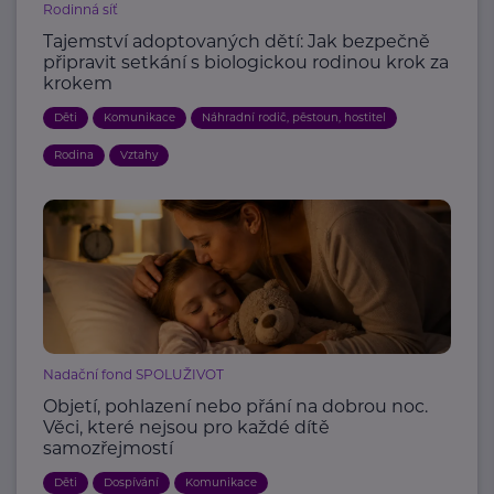
Rodinná síť
Tajemství adoptovaných dětí: Jak bezpečně
připravit setkání s biologickou rodinou krok za
krokem
Děti
Komunikace
Náhradní rodič, pěstoun, hostitel
Rodina
Vztahy
Nadační fond SPOLUŽIVOT
Objetí, pohlazení nebo přání na dobrou noc.
Věci, které nejsou pro každé dítě
samozřejmostí
Děti
Dospívání
Komunikace