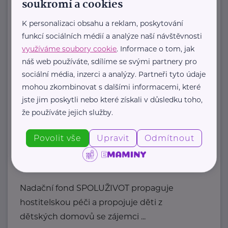
soukromí a cookies
Jsme jediná česká organizace pro
K personalizaci obsahu a reklam, poskytování
adoptivní rodiny.
funkcí sociálních médií a analýze naší návštěvnosti
Tvoříme komunitu adoptivních
využíváme soubory cookie
. Informace o tom, jak
rodičů, která sdílí radosti, ...
náš web používáte, sdílíme se svými partnery pro
sociální média, inzerci a analýzy. Partneři tyto údaje
https://laskyplnanaruc.cz/
mohou zkombinovat s dalšími informacemi, které
+420 724 943 794
jste jim poskytli nebo které získali v důsledku toho,
info@laskyplnanaruc.cz
že používáte jejich služby.
Povolit vše
Upravit
Odmítnout
Nadační fond SPOLUŽIVOT
Sezimova 3
Praha 4
Nadační fond SPOLUŽIVOT propaguje
hostitelskou péči a propojuje děti z
dětských domovů se zájemci ...