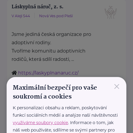
Láskyplná náruč, z. s.
V Aleji 544
Nová Ves pod Pleší
Jsme jediná česká organizace pro
adoptivní rodiny.
Tvoříme komunitu adoptivních
rodičů, která sdílí radosti, ...
https://laskyplnanaruc.cz/
+420 724 943 794
×
Maximální bezpečí pro vaše
info@laskyplnanaruc.cz
soukromí a cookies
Nadační fond SPOLUŽIVOT
K personalizaci obsahu a reklam, poskytování
funkcí sociálních médií a analýze naší návštěvnosti
Sezimova 3
Praha 4
využíváme soubory cookie
. Informace o tom, jak
náš web používáte, sdílíme se svými partnery pro