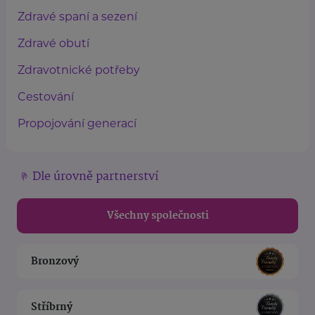
Zdravé spaní a sezení
Zdravé obutí
Zdravotnické potřeby
Cestování
Propojování generací
Dle úrovně partnerství
Všechny společnosti
Bronzový
Stříbrný