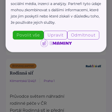
Nadační fond SPOLUŽIVOT
sociální média, inzerci a analýzy. Partneři tyto údaje
propaguje hostitelskou péči a
mohou zkombinovat s dalšími informacemi, které
jste jim poskytli nebo které získali v důsledku toho,
propojuje děti z dětských
že používáte jejich služby.
domovů se zájemci ...
https://www.spoluzivot.cz/
Povolit vše
Upravit
Odmítnout
+420 608 452 121
info@spoluzivot.cz
Bronzový partner
Rodinná síť
Klimentská 1246/1
Praha 1
Průvodce světem náhradní
rodinné péče v ČR
Portál Rodinná síť je přední