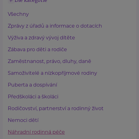
Dle kategorie
Všechny
Zprávy z úřadů a informace o dotacích
Výživa a zdravý vývoj dítěte
Zábava pro děti a rodiče
Zaměstnanost, právo, dluhy, daně
Samoživitelé a nízkopříjmové rodiny
Puberta a dospívání
Předškoláci a školáci
Rodičovství, partnerství a rodinný život
Nemoci dětí
Náhradní rodinná péče