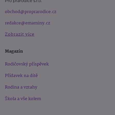
Pro prarodiče s.r.o.
obchod@proprarodice.cz
redakce@emaminy.cz
Zobrazit více
Magazín
Rodičovský příspěvek
Přídavek na dítě
Rodina a vztahy
Škola a vše kolem