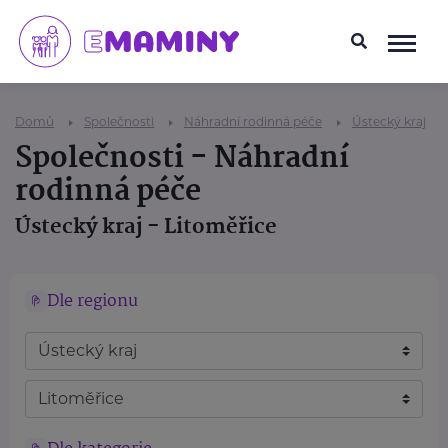
Domů
Společnosti
Náhradní rodinná péče
Ústecký kraj
Společnosti - Náhradní
rodinná péče
Ústecký kraj - Litoměřice
Dle regionu