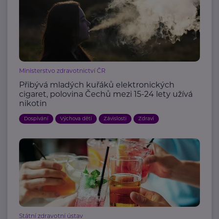
Ministerstvo zdravotnictví ČR
Přibývá mladých kuřáků elektronických
cigaret, polovina Čechů mezi 15-24 lety užívá
nikotin
Dospívání
Výchova dětí
Závislosti
Zdraví
Státní zdravotní ústav