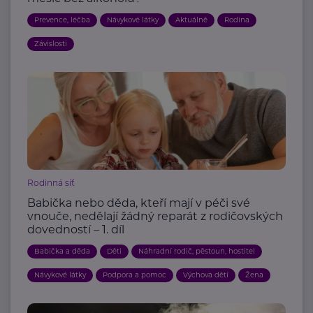
Prevence, léčba
Návykové látky
Aktuálně
Rodina
Závislosti
Rodinná síť
Babička nebo děda, kteří mají v péči své
vnouče, nedělají žádný reparát z rodičovských
dovedností – 1. díl
Babička a děda
Děti
Náhradní rodič, pěstoun, hostitel
Návykové látky
Podpora a pomoc
Výchova dětí
Žena