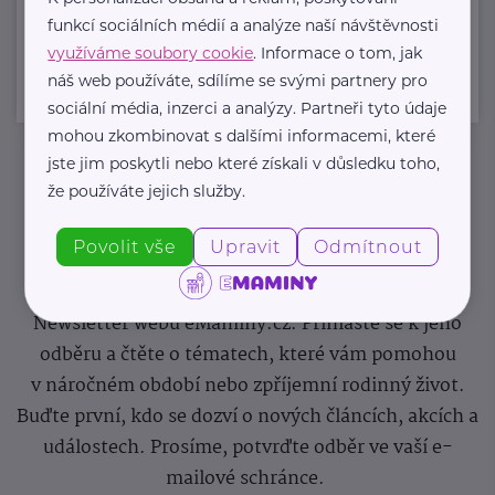
Zobrazit přehled společností
funkcí sociálních médií a analýze naší návštěvnosti
využíváme soubory cookie
. Informace o tom, jak
náš web používáte, sdílíme se svými partnery pro
sociální média, inzerci a analýzy. Partneři tyto údaje
mohou zkombinovat s dalšími informacemi, které
jste jim poskytli nebo které získali v důsledku toho,
Newsletter
že používáte jejich služby.
Povolit vše
Upravit
Odmítnout
Pravidelný přísun novinek, inspirace na každý den,
podpora pro rodiče i sdílení zkušeností. Takový je
Newsletter webu eMaminy.cz. Přihlaste se k jeho
odběru a čtěte o tématech, které vám pomohou
v náročném období nebo zpříjemní rodinný život.
Buďte první, kdo se dozví o nových článcích, akcích a
událostech. Prosíme, potvrďte odběr ve vaší e-
mailové schránce.