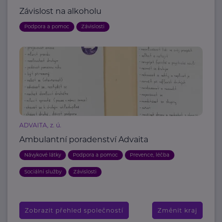
Závislost na alkoholu
Podpora a pomoc
Závislosti
ADVAITA, z. ú.
Ambulantní poradenství Advaita
Návykové látky
Podpora a pomoc
Prevence, léčba
Sociální služby
Závislosti
Zobrazit přehled společností
Změnit kraj