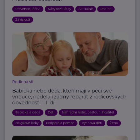
Prevence, léčba
Návykové látky
Aktuálně
Rodina
Závislosti
Rodinná síť
Babička nebo děda, kteří mají v péči své
vnouče, nedělají žádný reparát z rodičovských
dovedností – 1. díl
Babička a děda
Děti
Náhradní rodič, pěstoun, hostitel
Návykové látky
Podpora a pomoc
Výchova dětí
Žena