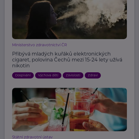
Ministerstvo zdravotnictví ČR
Přibývá mladých kuřáků elektronických
cigaret, polovina Čechů mezi 15-24 lety užívá
nikotin
Dospívání
Výchova dětí
Závislosti
Zdraví
Státní zdravotní ústav