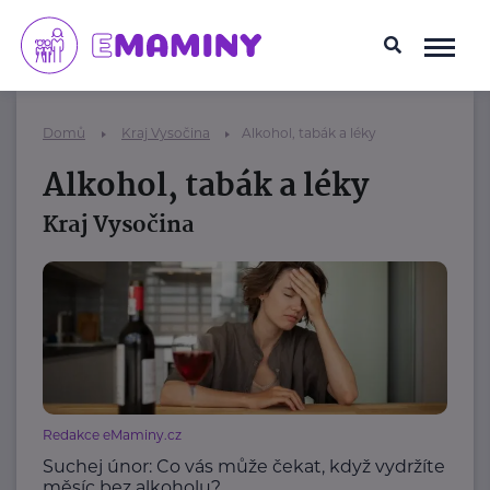
Domů
Kraj Vysočina
Alkohol, tabák a léky
Alkohol, tabák a léky
Kraj Vysočina
Redakce eMaminy.cz
Suchej únor: Co vás může čekat, když vydržíte
měsíc bez alkoholu?