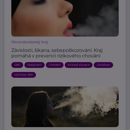
Moravskoslezský kraj
Závislosti, šikana, sebepoškozování. Kraj
pomáhá v prevenci rizikového chování
Děti
Dospívání
Chování
Krizová situace
Závislosti
Výchova dětí