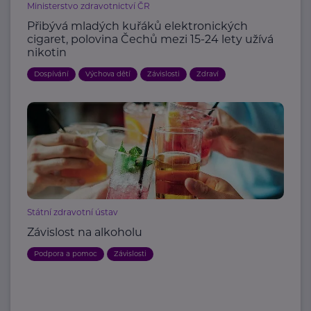
Ministerstvo zdravotnictví ČR
Přibývá mladých kuřáků elektronických
cigaret, polovina Čechů mezi 15-24 lety užívá
nikotin
Dospívání
Výchova dětí
Závislosti
Zdraví
Státní zdravotní ústav
Závislost na alkoholu
Podpora a pomoc
Závislosti