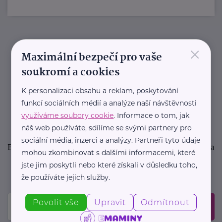
×
Newsletter
Maximální bezpečí pro vaše
soukromí a cookies
Pravidelný přísun novinek, inspirace na každý den,
podpora pro rodiče i sdílení zkušeností. Takový je
K personalizaci obsahu a reklam, poskytování
funkcí sociálních médií a analýze naší návštěvnosti
Newsletter webu eMaminy.cz. Přihlaste se k jeho
využíváme soubory cookie
. Informace o tom, jak
odběru a čtěte o tématech, které vám pomohou
náš web používáte, sdílíme se svými partnery pro
v náročném období nebo zpříjemní rodinný život.
sociální média, inzerci a analýzy. Partneři tyto údaje
Buďte první, kdo se dozví o nových článcích, akcích a
mohou zkombinovat s dalšími informacemi, které
událostech. Prosíme, potvrďte odběr ve vaší e-
jste jim poskytli nebo které získali v důsledku toho,
mailové schránce.
že používáte jejich služby.
Povolit vše
Upravit
Odmítnout
Odeslat