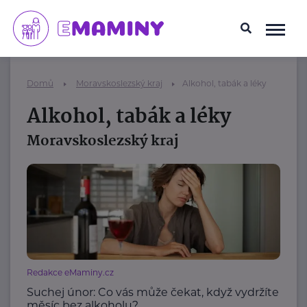
Domů
Moravskoslezský kraj
Alkohol, tabák a léky
Alkohol, tabák a léky
Moravskoslezský kraj
Redakce eMaminy.cz
Suchej únor: Co vás může čekat, když vydržíte
měsíc bez alkoholu?