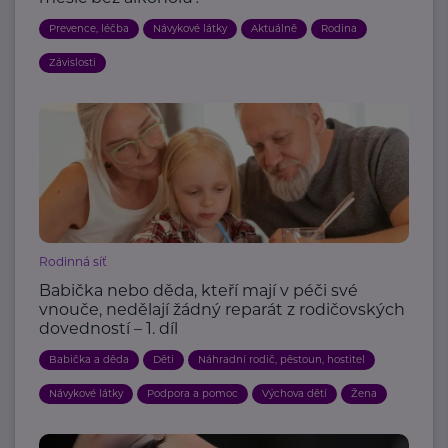
Prevence, léčba
Návykové látky
Aktuálně
Rodina
Závislosti
Rodinná síť
Babička nebo děda, kteří mají v péči své
vnouče, nedělají žádný reparát z rodičovských
dovedností – 1. díl
Babička a děda
Děti
Náhradní rodič, pěstoun, hostitel
Návykové látky
Podpora a pomoc
Výchova dětí
Žena