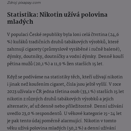
Zdroj: pixapay.com
Statistika: Nikotin užívá polovina
mladých
V populaci České republiky byla loni celá čtvrtina (24,6
%) kuřáků tradičních druhů tabákových výrobků, které
zahrnují cigarety (průmyslově vyráběné i ručně balené),
dýmky, doutníky, doutníčky a vodní dýmky. Denně kouří
pětina mužů (20,1 %) a 11,9 % žen starších 15 let.
Když se podíváme na statistiky těch, kteří užívají nikotin
i jinak než kouřením cigaret, čísla jsou ještě vyšší. V roce
2023 užívala v ČR jedna třetina osob (33,1 %) starších 15 let
nikotin z různých druhů tabákových výrobků a jejich
alternativ, ať už denně nebo příležitostně. Denní užívání
uvedlo 23,0 % respondentů. U věkové kategorie 15–24 let
je pak tento údaj poměrně alarmující. Nikotin v tomto
věku užívá polovina mladých (50,2 %) a denní užívání