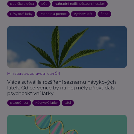
Babička a děda
Děti
Náhradní rodič, pěstoun, hostitel
Návykové látky
Podpora a pomoc
Výchova dětí
Žena
Ministerstvo zdravotnictví ČR
Vláda schválila rozšíření seznamu návykových
látek. Od července by na něj měly přibýt další
psychoaktivní látky
Bezpečnost
Návykové látky
Děti