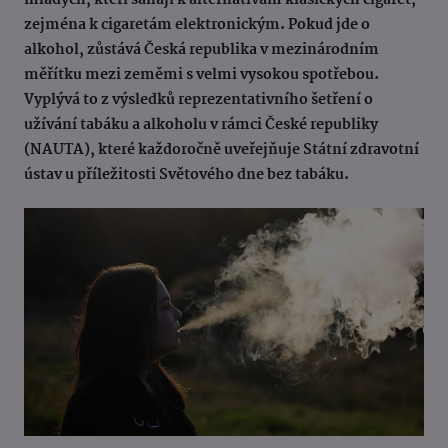
mladých, kteří sahají k alternativám klasických cigaret,
zejména k cigaretám elektronickým. Pokud jde o
alkohol, zůstává Česká republika v mezinárodním
měřítku mezi zeměmi s velmi vysokou spotřebou.
Vyplývá to z výsledků reprezentativního šetření o
užívání tabáku a alkoholu v rámci České republiky
(NAUTA), které každoročně uveřejňuje Státní zdravotní
ústav u příležitosti Světového dne bez tabáku.