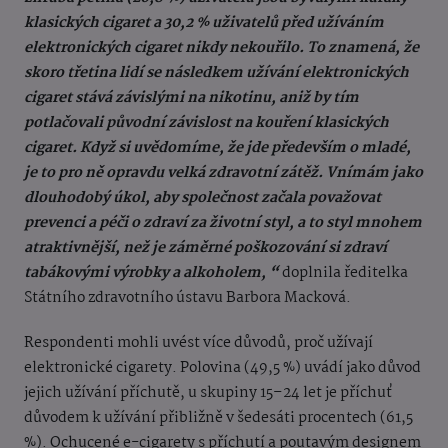
klasických cigaret a 30,2 % uživatelů před užíváním
elektronických cigaret nikdy nekouřilo. To znamená, že
skoro třetina lidí se následkem užívání elektronických
cigaret stává závislými na nikotinu, aniž by tím
potlačovali původní závislost na kouření klasických
cigaret. Když si uvědomíme, že jde především o mladé,
je to pro ně opravdu velká zdravotní zátěž. Vnímám jako
dlouhodobý úkol, aby společnost začala považovat
prevenci a péči o zdraví za životní styl, a to styl mnohem
atraktivnější, než je záměrné poškozování si zdraví
tabákovými výrobky a alkoholem, “
doplnila ředitelka
Státního zdravotního ústavu Barbora Macková.
Respondenti mohli uvést více důvodů, proč užívají
elektronické cigarety. Polovina (49,5 %) uvádí jako důvod
jejich užívání příchutě, u skupiny 15–24 let je příchuť
důvodem k užívání přibližně v šedesáti procentech (61,5
%). Ochucené e-cigarety s příchutí a poutavým designem