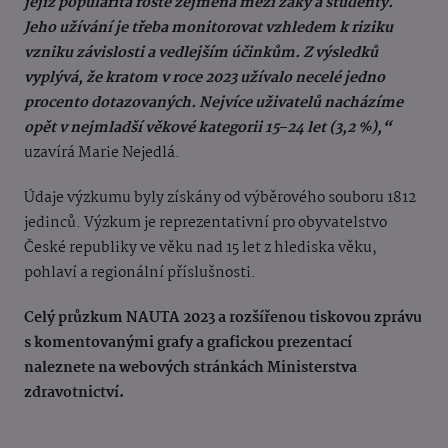
jejíž popularita roste zejména mezi žáky a studenty.
Jeho užívání je třeba monitorovat vzhledem k riziku
vzniku závislosti a vedlejším účinkům. Z výsledků
vyplývá, že kratom v roce 2023 užívalo necelé jedno
procento dotazovaných. Nejvíce uživatelů nacházíme
opět v nejmladší věkové kategorii 15‒24 let (3,2 %),“
uzavírá Marie Nejedlá.
Údaje výzkumu byly získány od výběrového souboru 1812
jedinců. Výzkum je reprezentativní pro obyvatelstvo
České republiky ve věku nad 15 let z hlediska věku,
pohlaví a regionální příslušnosti.
Celý průzkum NAUTA 2023 a rozšířenou tiskovou zprávu
s komentovanými grafy a grafickou prezentací
naleznete na webových stránkách Ministerstva
zdravotnictví.