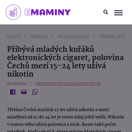
Domů
Magazín
Krizové situace
Alkohol, drogy a
Přibývá mladých kuřáků
elektronických cigaret, polovina
Čechů mezi 15-24 lety užívá
nikotin
04.06.2024
MINISTERSTVO ZDRAVOTNICTVÍ ČR
Třetina Čechů starších 15 let užívá nikotin a mezi
mladými od 15 do 24 let je tento údaj ještě vyšší. Nikotin
v tomto věku užívá polovina z nich. Roste také počet