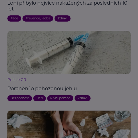
Loni přibylo nejvíce nakažených za posledních 10
let
Péče
Prevence, léčba
Zdraví
Policie ČR
Poranění o pohozenou jehlu
Bezpečnost
Děti
První pomoc
Zdraví