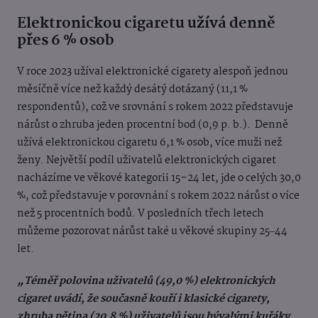
Elektronickou cigaretu užívá denně
přes 6 % osob
V roce 2023 užíval elektronické cigarety alespoň jednou
měsíčně více než každý desátý dotázaný (11,1 %
respondentů), což ve srovnání s rokem 2022 představuje
nárůst o zhruba jeden procentní bod (0,9 p. b.). Denně
užívá elektronickou cigaretu 6,1 % osob, více muži než
ženy. Největší podíl uživatelů elektronických cigaret
nacházíme ve věkové kategorii 15–24 let, jde o celých 30,0
%, což představuje v porovnání s rokem 2022 nárůst o více
než 5 procentních bodů. V posledních třech letech
můžeme pozorovat nárůst také u věkové skupiny 25‒44
let.
„Téměř polovina uživatelů (49,0 %) elektronických
cigaret uvádí, že současně kouří i klasické cigarety,
zhruba pětina (20,8 %) uživatelů jsou bývalými kuřáky