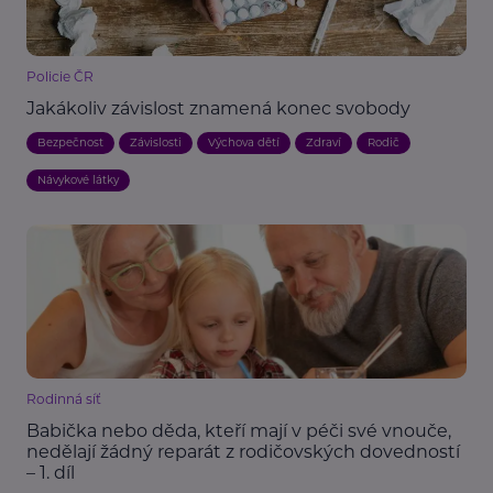
Policie ČR
Jakákoliv závislost znamená konec svobody
Bezpečnost
Závislosti
Výchova dětí
Zdraví
Rodič
Návykové látky
Rodinná síť
Babička nebo děda, kteří mají v péči své vnouče,
nedělají žádný reparát z rodičovských dovedností
– 1. díl