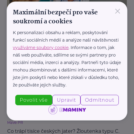
×
Maximální bezpečí pro vaše
soukromí a cookies
K personalizaci obsahu a reklam, poskytování
MaVe PR
funkcí sociálních médií a analýze naší návštěvnosti
využíváme soubory cookie
. Informace o tom, jak
Každý rok přibude 250 lidí nakažených virem HIV.
Roste počet pozitivních heterosexuálů
náš web používáte, sdílíme se svými partnery pro
sociální média, inzerci a analýzy. Partneři tyto údaje
Péče
Prevence, léčba
Zdraví
mohou zkombinovat s dalšími informacemi, které
jste jim poskytli nebo které získali v důsledku toho,
že používáte jejich služby.
Povolit vše
Upravit
Odmítnout
MaVe PR
Co trápí tisíce českých jater? Žloutenka typu C.