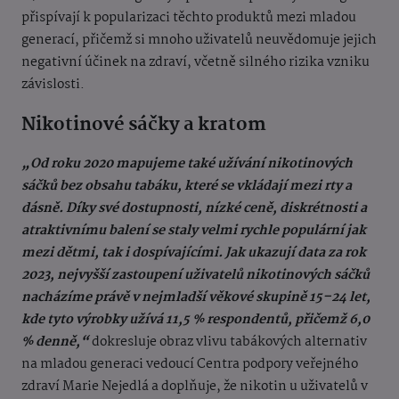
přispívají k popularizaci těchto produktů mezi mladou
generací, přičemž si mnoho uživatelů neuvědomuje jejich
negativní účinek na zdraví, včetně silného rizika vzniku
závislosti.
Nikotinové sáčky a kratom
„Od roku 2020 mapujeme také užívání nikotinových
sáčků bez obsahu tabáku, které se vkládají mezi rty a
dásně. Díky své dostupnosti, nízké ceně, diskrétnosti a
atraktivnímu balení se staly velmi rychle populární jak
mezi dětmi, tak i dospívajícími. Jak ukazují data za rok
2023, nejvyšší zastoupení uživatelů nikotinových sáčků
nacházíme právě v nejmladší věkové skupině 15–24 let,
kde tyto výrobky užívá 11,5 % respondentů, přičemž 6,0
% denně,“
dokresluje obraz vlivu tabákových alternativ
na mladou generaci vedoucí Centra podpory veřejného
zdraví Marie Nejedlá a doplňuje, že nikotin u uživatelů v