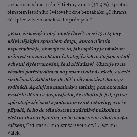
zaznamenáváme u téměř třetiny z nich (30,4 %). I proto je
tématem letošního Světového dne bez tabáku „Ochrana
dětí před vlivem tabákového průmyslu”.
„Fakt, že každý druhý mladý člověk mezi 15 a 24 lety
užívá nějakým způsobem drogu, kterou nikotin
nepochybně je, ukazuje na to, jak úspěšný je tabákový
průmysl se svou reklamní strategií a jak málo jsou mladí
ochotni slyšet varování, že si ničí zdraví. Ukazuje to na
zásadní potřebu důrazu na prevenci od nás všech, od celé
společnosti. Základ by ale děti měly dostávat doma, v
rodinách. Apeluji na maminky a tatínky, pomozte nám
vysvětlit dětem a dospívajícím, že nikotin je jed, rychle
způsobuje závislost a podporuje vznik rakoviny, a to i v
případě, že ho do těla dostanou zdánlivě neškodnou
elektronickou cigaretou, nebo ochuceným nikotinovým
sáčkem,“
zdůraznil ministr zdravotnictví Vlastimil
Válek.