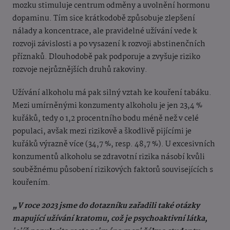
mozku stimuluje centrum odměny a uvolnění hormonu
dopaminu. Tím sice krátkodobě způsobuje zlepšení
nálady a koncentrace, ale pravidelné užívání vede k
rozvoji závislosti a po vysazení k rozvoji abstinenčních
příznaků. Dlouhodobě pak podporuje a zvyšuje riziko
rozvoje nejrůznějších druhů rakoviny.
Užívání alkoholu má pak silný vztah ke kouření tabáku.
Mezi umírněnými konzumenty alkoholu je jen 23,4 %
kuřáků, tedy o 1,2 procentního bodu méně než v celé
populaci, avšak mezi rizikově a škodlivě pijícími je
kuřáků výrazně více (34,7 %, resp. 48,7 %). U excesivních
konzumentů alkoholu se zdravotní rizika násobí kvůli
souběžnému působení rizikových faktorů souvisejících s
kouřením.
„V roce 2023 jsme do dotazníku zařadili také otázky
mapující užívání kratomu, což je psychoaktivní látka,