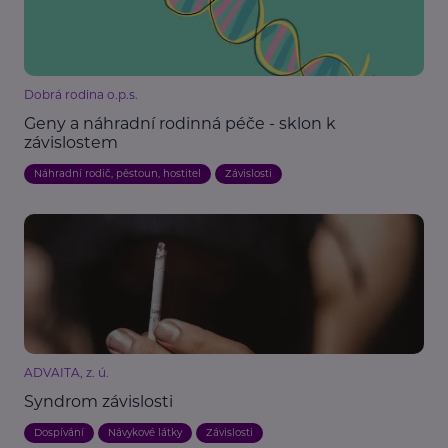
Dobrá rodina o.p.s.
Geny a náhradní rodinná péče - sklon k
závislostem
Náhradní rodič, pěstoun, hostitel
Závislosti
ADVAITA, z. ú.
Syndrom závislosti
Dospívání
Návykové látky
Závislosti