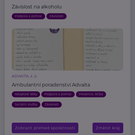
Závislost na alkoholu
Podpora a pomoc
Závislosti
ADVAITA, z. ú.
Ambulantní poradenství Advaita
Návykové látky
Podpora a pomoc
Prevence, léčba
Sociální služby
Závislosti
Zobrazit přehled společností
Změnit kraj