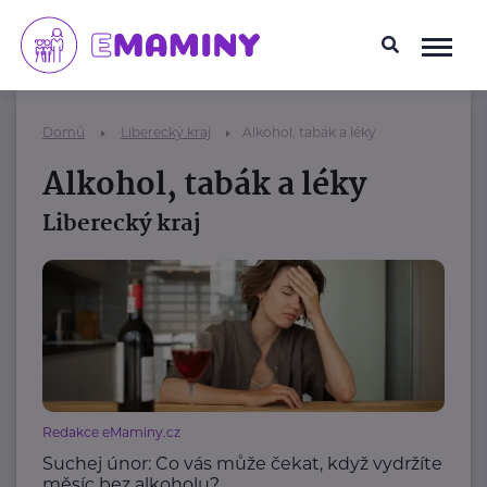
Domů
Liberecký kraj
Alkohol, tabák a léky
Alkohol, tabák a léky
Liberecký kraj
Redakce eMaminy.cz
Suchej únor: Co vás může čekat, když vydržíte
měsíc bez alkoholu?