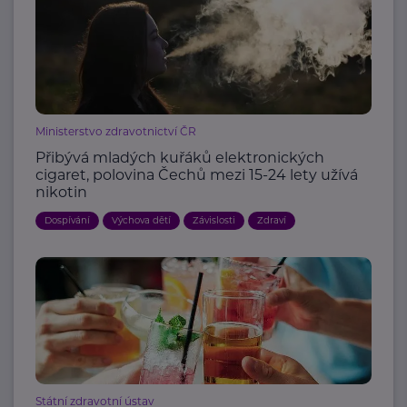
Ministerstvo zdravotnictví ČR
Přibývá mladých kuřáků elektronických
cigaret, polovina Čechů mezi 15-24 lety užívá
nikotin
Dospívání
Výchova dětí
Závislosti
Zdraví
Státní zdravotní ústav