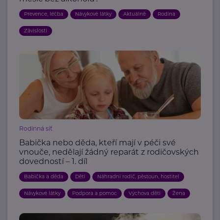
Prevence, léčba
Návykové látky
Aktuálně
Rodina
Závislosti
Rodinná síť
Babička nebo děda, kteří mají v péči své
vnouče, nedělají žádný reparát z rodičovských
dovedností – 1. díl
Babička a děda
Děti
Náhradní rodič, pěstoun, hostitel
Návykové látky
Podpora a pomoc
Výchova dětí
Žena