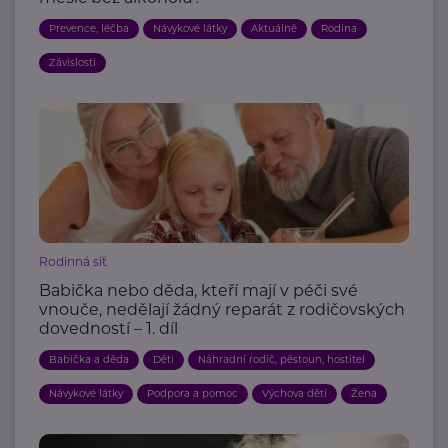
Prevence, léčba
Návykové látky
Aktuálně
Rodina
Závislosti
Rodinná síť
Babička nebo děda, kteří mají v péči své
vnouče, nedělají žádný reparát z rodičovských
dovedností – 1. díl
Babička a děda
Děti
Náhradní rodič, pěstoun, hostitel
Návykové látky
Podpora a pomoc
Výchova dětí
Žena