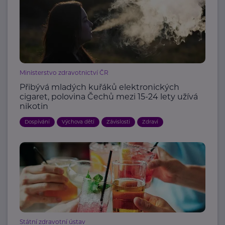
Ministerstvo zdravotnictví ČR
Přibývá mladých kuřáků elektronických
cigaret, polovina Čechů mezi 15-24 lety užívá
nikotin
Dospívání
Výchova dětí
Závislosti
Zdraví
Státní zdravotní ústav