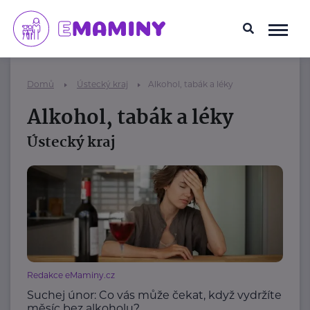
Domů
Ústecký kraj
Alkohol, tabák a léky
Alkohol, tabák a léky
Ústecký kraj
Redakce eMaminy.cz
Suchej únor: Co vás může čekat, když vydržíte
měsíc bez alkoholu?