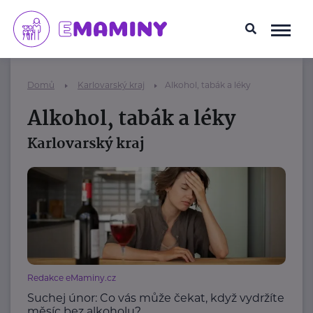
Domů
Karlovarský kraj
Alkohol, tabák a léky
Alkohol, tabák a léky
Karlovarský kraj
Redakce eMaminy.cz
Suchej únor: Co vás může čekat, když vydržíte
měsíc bez alkoholu?