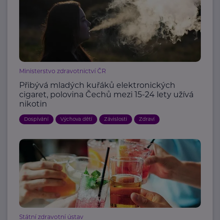
Ministerstvo zdravotnictví ČR
Přibývá mladých kuřáků elektronických
cigaret, polovina Čechů mezi 15-24 lety užívá
nikotin
Dospívání
Výchova dětí
Závislosti
Zdraví
Státní zdravotní ústav