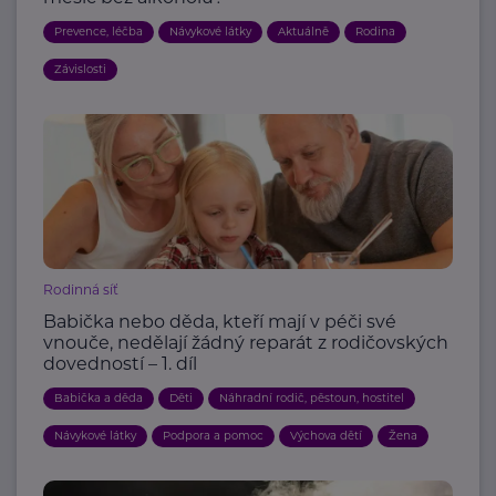
Prevence, léčba
Návykové látky
Aktuálně
Rodina
Závislosti
Rodinná síť
Babička nebo děda, kteří mají v péči své
vnouče, nedělají žádný reparát z rodičovských
dovedností – 1. díl
Babička a děda
Děti
Náhradní rodič, pěstoun, hostitel
Návykové látky
Podpora a pomoc
Výchova dětí
Žena