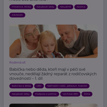
Prevence, léčba
Návykové látky
Aktuálně
Rodina
Závislosti
Rodinná síť
Babička nebo děda, kteří mají v péči své
vnouče, nedělají žádný reparát z rodičovských
dovedností – 1. díl
Babička a děda
Děti
Náhradní rodič, pěstoun, hostitel
Návykové látky
Podpora a pomoc
Výchova dětí
Žena