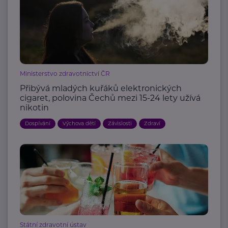
Ministerstvo zdravotnictví ČR
Přibývá mladých kuřáků elektronických
cigaret, polovina Čechů mezi 15-24 lety užívá
nikotin
Dospívání
Výchova dětí
Závislosti
Zdraví
Státní zdravotní ústav