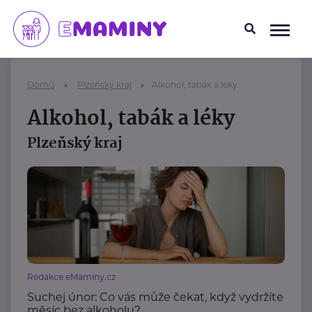
Domů
Plzeňský kraj
Alkohol, tabák a léky
Alkohol, tabák a léky
Plzeňský kraj
Redakce eMaminy.cz
Suchej únor: Co vás může čekat, když vydržíte
měsíc bez alkoholu?