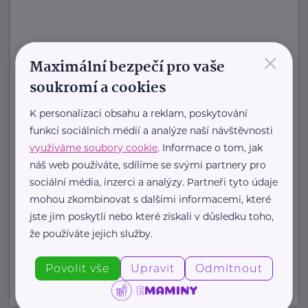
×
HARTMANN je odborník na
Maximální bezpečí pro vaše
zdravotnické pomůcky a hygienická
soukromí a cookies
řešení s dlouholetou tradicí.
Zaměřuje ...
K personalizaci obsahu a reklam, poskytování
funkcí sociálních médií a analýze naší návštěvnosti
https://hartmanndirect.com/cs-cz
využíváme soubory cookie
. Informace o tom, jak
+420 800 100 150
náš web používáte, sdílíme se svými partnery pro
info@hartmanndirect.cz
sociální média, inzerci a analýzy. Partneři tyto údaje
mohou zkombinovat s dalšími informacemi, které
jste jim poskytli nebo které získali v důsledku toho,
Zobrazit přehled společností
že používáte jejich služby.
Povolit vše
Upravit
Odmítnout