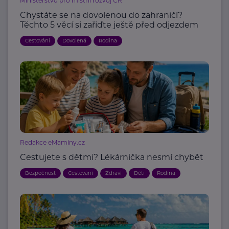
Ministerstvo pro místní rozvoj ČR
Chystáte se na dovolenou do zahraničí?
Těchto 5 věcí si zařiďte ještě před odjezdem
Cestování
Dovolená
Rodina
Redakce eMaminy.cz
Cestujete s dětmi? Lékárnička nesmí chybět
Bezpečnost
Cestování
Zdraví
Děti
Rodina