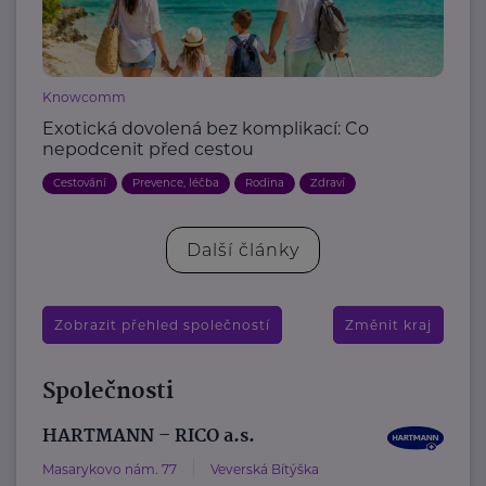
Knowcomm
Exotická dovolená bez komplikací: Co
nepodcenit před cestou
Cestování
Prevence, léčba
Rodina
Zdraví
Další články
Zobrazit přehled společností
Změnit kraj
Společnosti
HARTMANN – RICO a.s.
Masarykovo nám. 77
Veverská Bítýška