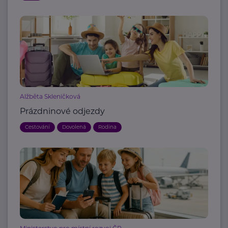
Alžběta Skleničková
Prázdninové odjezdy
Cestování
Dovolená
Rodina