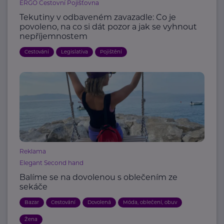
ERGO Cestovní Pojišťovna
Tekutiny v odbaveném zavazadle: Co je
povoleno, na co si dát pozor a jak se vyhnout
nepříjemnostem
Cestování
Legislativa
Pojištění
Reklama
Elegant Second hand
Balíme se na dovolenou s oblečením ze
sekáče
Bazar
Cestování
Dovolená
Móda, oblečení, obuv
Žena