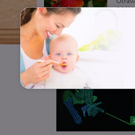
Otrav
pomo
První po