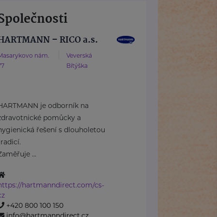
Společnosti
HARTMANN – RICO a.s.
Masarykovo nám.
Veverská
77
Bítýška
HARTMANN je odborník na
zdravotnické pomůcky a
hygienická řešení s dlouholetou
tradicí.
Zaměřuje ...
https://hartmanndirect.com/cs-
cz
+420 800 100 150
info@hartmanndirect.cz