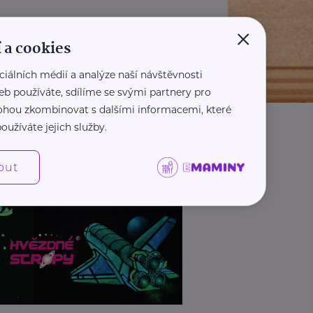
×
 a cookies
ciálních médií a analýze naší návštěvnosti
eb používáte, sdílíme se svými partnery pro
 mohou zkombinovat s dalšími informacemi, které
oužíváte jejich služby.
out