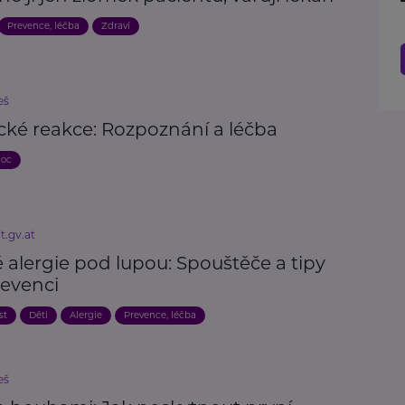
Prevence, léčba
Zdraví
eš
cké reakce: Rozpoznání a léčba
moc
t.gv.at
 alergie pod lupou: Spouštěče a tipy
revenci
st
Děti
Alergie
Prevence, léčba
eš