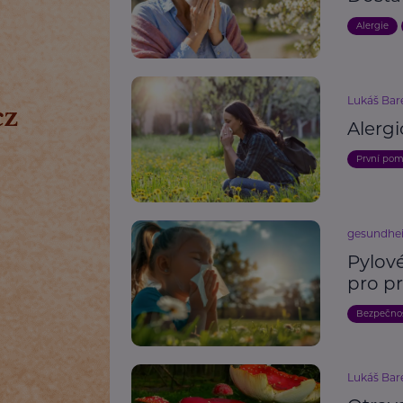
Alergie
Lukáš Bar
Alergi
První po
gesundhei
Pylové
pro p
Bezpečno
Lukáš Bar