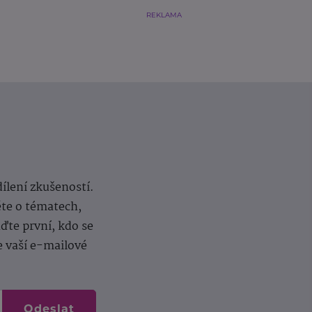
REKLAMA
dílení zkušeností.
ěte o tématech,
te první, kdo se
e vaší e-mailové
Odeslat