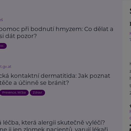
eš
 pomoc při bodnutí hmyzem: Co dělat a
si dát pozor?
moc
t.gv.at
cká kontaktní dermatitida: Jak poznat
těče a účinně se bránit?
Prevence, léčba
Zdraví
 léčba, která alergii skutečně vyléčí?
e ji jen zlomek pacientů, varují lékaři