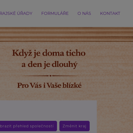
RAJSKÉ ÚŘADY
FORMULÁŘE
O NÁS
KONTAKT
brazit přehled společností
Změnit kraj