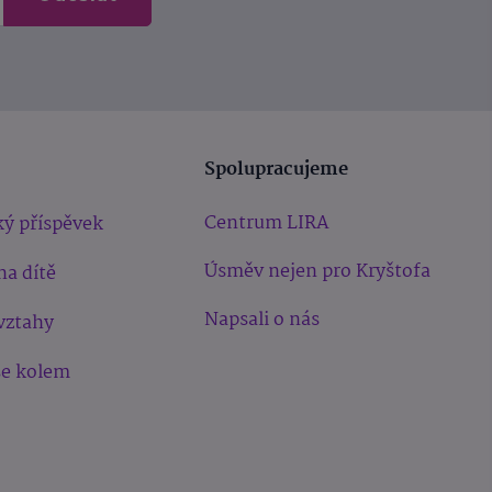
Spolupracujeme
Centrum LIRA
ý příspěvek
Úsměv nejen pro Kryštofa
na dítě
Napsali o nás
vztahy
še kolem