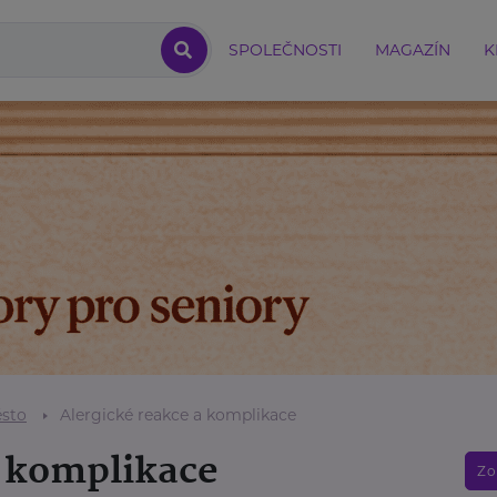
SPOLEČNOSTI
MAGAZÍN
K
sto
Alergické reakce a komplikace
a komplikace
Zo