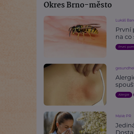
Okres Brno-město
Lukáš Bar
První
na co 
První po
gesundhei
Alergi
spouš
Alergie
MaVe PR
Jediná
Dostan