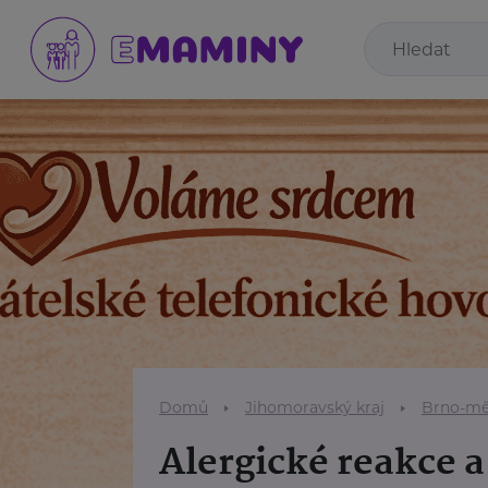
Domů
Jihomoravský kraj
Brno-mě
Alergické reakce 