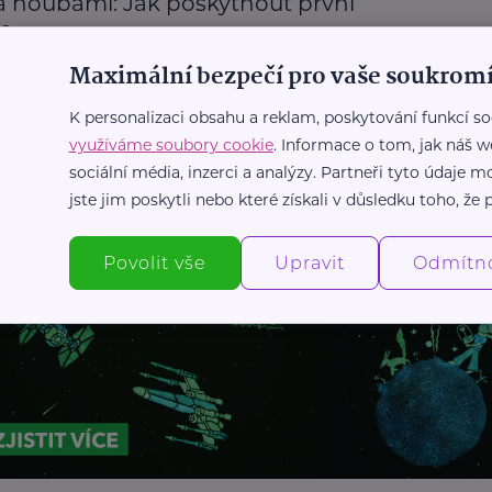
a houbami: Jak poskytnout první
c
Maximální bezpečí pro vaše soukromí
moc
K personalizaci obsahu a reklam, poskytování funkcí so
využíváme soubory cookie
. Informace o tom, jak náš w
Další články
sociální média, inzerci a analýzy. Partneři tyto údaje
jste jim poskytli nebo které získali v důsledku toho, že p
Povolit vše
Upravit
Odmítn