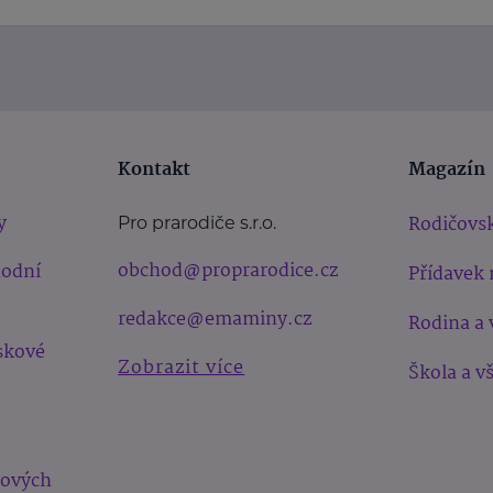
Kontakt
Magazín
y
Rodičovsk
Pro prarodiče s.r.o.
obchod@proprarodice.cz
hodní
Přídavek 
redakce@emaminy.cz
Rodina a 
skové
Zobrazit více
Škola a v
bových