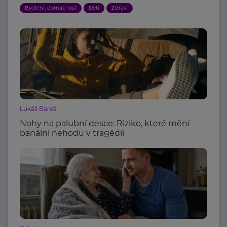
Bydlení, domácnost
Děti
Zdraví
Lukáš Bareš
Nohy na palubní desce: Riziko, které mění
banální nehodu v tragédii