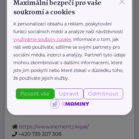
×
Maximální bezpečí pro vaše
info@adrenalinerace.cz
soukromí a cookies
ADRIA DATABANKA s.r.o.
K personalizaci obsahu a reklam, poskytování
funkcí sociálních médií a analýze naší návštěvnosti
Panská
Brno - Brno-město
využíváme soubory cookie
. Informace o tom, jak
náš web používáte, sdílíme se svými partnery pro
Advokátní kancelář ELEMENTZ
sociální média, inzerci a analýzy. Partneři tyto údaje
LEGAL
mohou zkombinovat s dalšími informacemi, které
Nám. I. P. Pavlova
Praha 2 – Nové
jste jim poskytli nebo které získali v důsledku toho,
1785/3
Město
že používáte jejich služby.
Povolit vše
Upravit
Odmítnout
Advokátní kancelář ELEMENTZ LEGAL
sdružuje tři advokáty s odlišnými
specializacemi tak, aby se vzájemně ...
https://www.elementz.legal/
+420 739 307 308