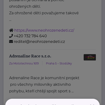
ohrožených dětí.
Za ohrožené děti považujeme takové
...
https://www.neohrozenedeti.cz/
+420 732 784 640
reditel@neohrozenedeti.cz
Adrenaline Race s.r.o.
Za Mototechnou 1619
Praha 5 – Stodůlky
Adrenaline Race je komunitní projekt
pro všechny milovníky aktivního
pohybu, kteří chtějí spojit sport s ...
https://adrenalinerace.cz/