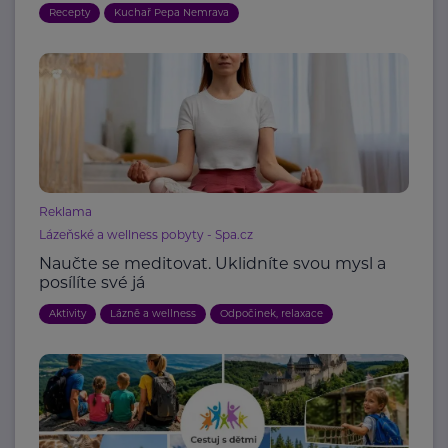
Recepty
Kuchař Pepa Nemrava
Reklama
Lázeňské a wellness pobyty - Spa.cz
Naučte se meditovat. Uklidníte svou mysl a
posílíte své já
Aktivity
Lázně a wellness
Odpočinek, relaxace