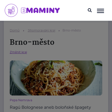
Domů
Jihomoravský kraj
Brno-město
Brno-město
Změnit kraj
Pepa Nemrava
Ragú Bolognese aneb boloňské špagety