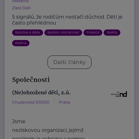
Reklama
Zlaté Stáří
5 signálů, že rodičům nestačí důchod. Děti je
často přehlédnou
Babička a děda
Bydlení, domácnost
Finance
Reality
Rodina
Další články
Společnosti
(Ne)ohrožené děti, z.ú.
Chudenická 1059/30
Praha
Jsme
neziskovou organizací, jejímž
posláním je ochrana a pomoc