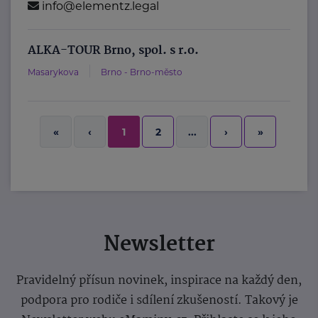
info@elementz.legal
ALKA-TOUR Brno, spol. s r.o.
Masarykova
Brno - Brno-město
2
›
»
«
‹
1
...
Newsletter
Pravidelný přísun novinek, inspirace na každý den,
podpora pro rodiče i sdílení zkušeností. Takový je