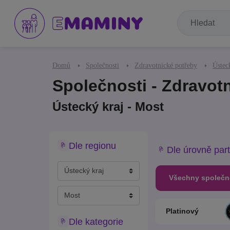
Domů
Společnosti
Zdravotnické potřeby
Ústec
Společnosti - Zdravot
Ústecký kraj - Most
Dle regionu
Dle úrovně part
Všechny společn
Platinový
Dle kategorie