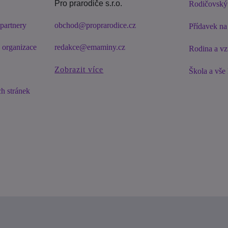
Pro prarodiče s.r.o.
Rodičovský
partnery
obchod@proprarodice.cz
Přídavek na 
é organizace
redakce@emaminy.cz
Rodina a vz
Zobrazit více
Škola a vše
h stránek