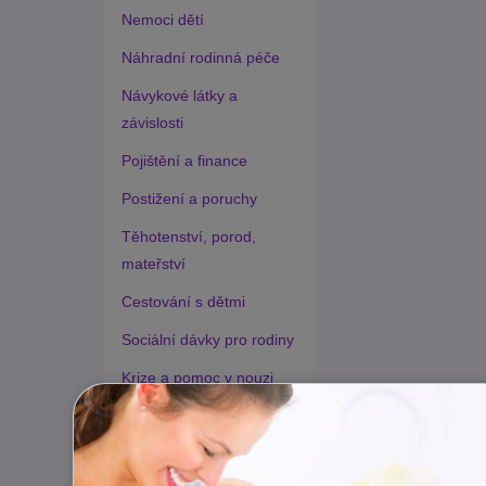
Nemoci dětí
Náhradní rodinná péče
Návykové látky a
závislosti
Pojištění a finance
Postižení a poruchy
Těhotenství, porod,
mateřství
Cestování s dětmi
Sociální dávky pro rodiny
Krize a pomoc v nouzi
Paliativní péče
Rady a tipy