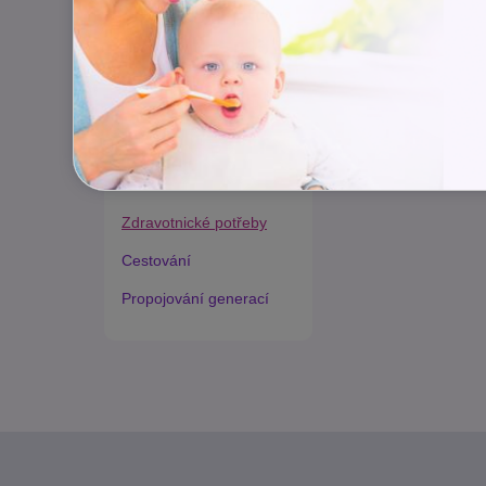
Harmonie duše a těla
Zaměstnávání osob ze
zdravotním postižením
Lázeňství a wellness
Zdravé spaní a sezení
Zdravé obutí
Zdravotnické potřeby
Cestování
Propojování generací