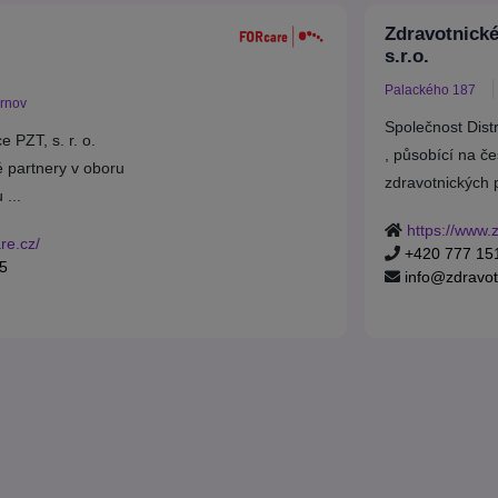
Zdravotnické
s.r.o.
Palackého 187
rnov
Společnost Distr
e PZT, s. r. o.
, působící na če
é partnery v oboru
zdravotnických p
 ...
https://www.
re.cz/
+420 777 15
5
info@zdravot