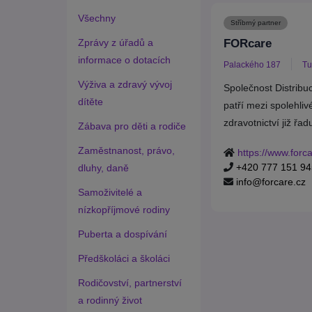
Všechny
Stříbrný partner
Zprávy z úřadů a
FORcare
informace o dotacích
Palackého 187
Tu
Výživa a zdravý vývoj
Společnost Distribuc
dítěte
patří mezi spolehliv
zdravotnictví již řadu
Zábava pro děti a rodiče
Zaměstnanost, právo,
https://www.forca
+420 777 151 94
dluhy, daně
info@forcare.cz
Samoživitelé a
nízkopříjmové rodiny
Puberta a dospívání
Předškoláci a školáci
Rodičovství, partnerství
a rodinný život