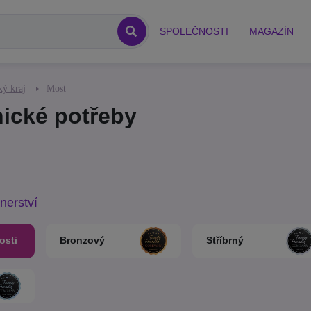
SPOLEČNOSTI
MAGAZÍN
ký kraj
Most
nické potřeby
nerství
osti
Bronzový
Stříbrný