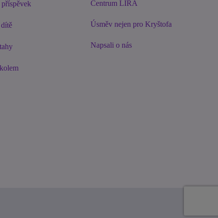
Centrum LIRA
 příspěvek
Úsměv nejen pro Kryštofa
dítě
Napsali o nás
tahy
 kolem