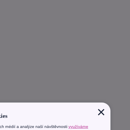
×
ies
ích médií a analýze naší návštěvnosti
využíváme