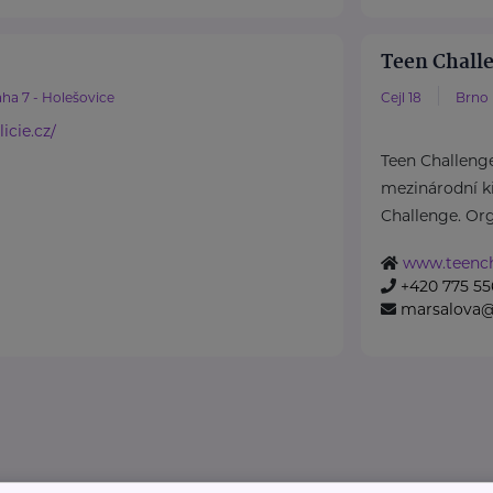
Teen Challe
ha 7 - Holešovice
Cejl 18
Brno
icie.cz/
Teen Challenge
mezinárodní k
Challenge. Org
www.teench
+420 775 55
marsalova@