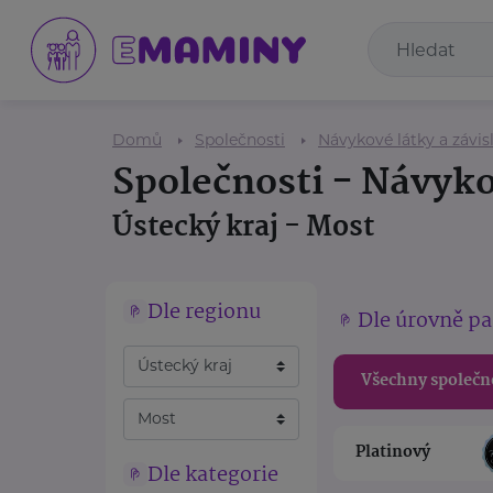
Domů
Společnosti
Návykové látky a závisl
Společnosti - Návykov
Ústecký kraj - Most
Dle regionu
Dle úrovně pa
Všechny společn
Platinový
Dle kategorie