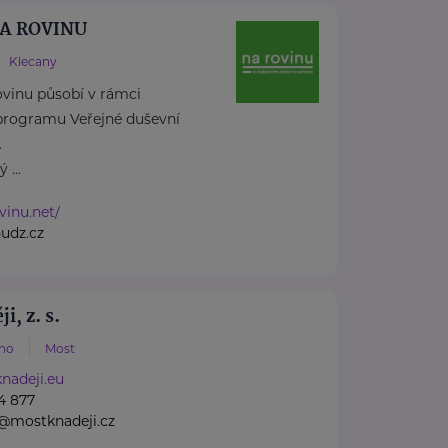
 NA ROVINU
Klecany
rovinu působí v rámci
rogramu Veřejné duševní
.
 ...
vinu.net/
udz.cz
i, z. s.
ého
Most
adeji.eu
4 877
k@mostknadeji.cz