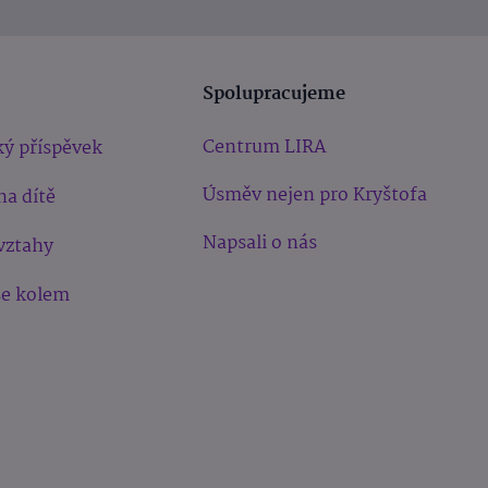
Spolupracujeme
Centrum LIRA
ý příspěvek
Úsměv nejen pro Kryštofa
na dítě
Napsali o nás
vztahy
še kolem