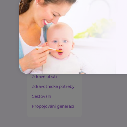
Paliativní péče
Rady a tipy
Harmonie duše a těla
Zaměstnávání osob ze
zdravotním
postižením
Lázeňství a wellness
Zdravé spaní a sezení
Zdravé obutí
Zdravotnické potřeby
Cestování
Propojování generací