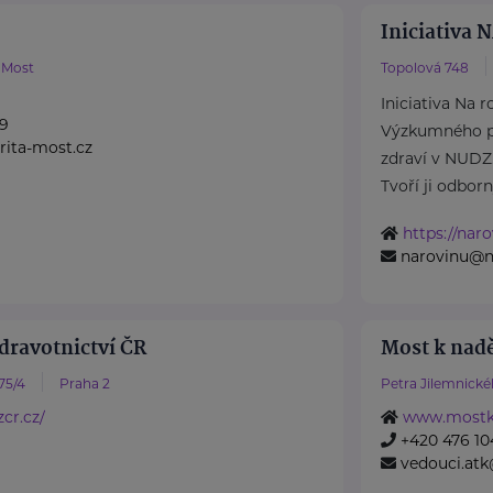
Iniciativa
Most
Topolová 748
Iniciativa Na 
99
Výzkumného p
ita-most.cz
zdraví v NUDZ
Tvoří ji odborný
https://naro
narovinu@n
dravotnictví ČR
Most k naděj
75/4
Praha 2
Petra Jilemnick
cr.cz/
www.mostkn
+420 476 10
vedouci.at