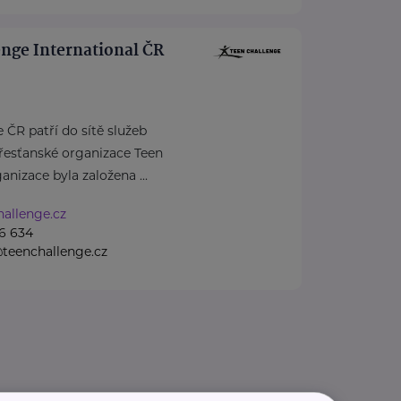
nge International ČR
 ČR patří do sítě služeb
řesťanské organizace Teen
anizace byla založena ...
allenge.cz
6 634
teenchallenge.cz