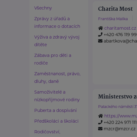
Charita Most
Všechny
Zprávy z úřadů a
Františka Malíka
informace o dotacích
charitamost.cz
+420 476 119 9
Výživa a zdravý vývoj
abartkova@char
dítěte
Zábava pro děti a
rodiče
Zaměstnanost, právo,
dluhy, daně
Samoživitelé a
Ministerstvo z
nízkopříjmové rodiny
Palackého náměstí 3
Puberta a dospívání
https://www.mz
Předškoláci a školáci
+420 224 971 111
mzcr@mzcr.cz
Rodičovství,