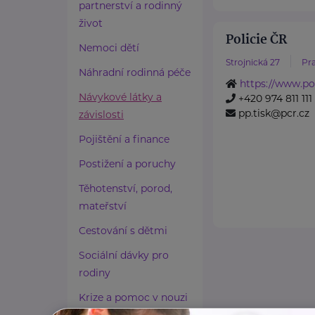
partnerství a rodinný
život
Policie ČR
Nemoci dětí
Strojnická 27
Pra
Náhradní rodinná péče
https://www.pol
Návykové látky a
+420 974 811 111
pp.tisk@pcr.cz
závislosti
Pojištění a finance
Postižení a poruchy
Těhotenství, porod,
mateřství
Cestování s dětmi
Sociální dávky pro
rodiny
Krize a pomoc v nouzi