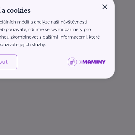
×
 a cookies
ciálních médií a analýze naší návštěvnosti
eb používáte, sdílíme se svými partnery pro
 mohou zkombinovat s dalšími informacemi, které
oužíváte jejich služby.
out