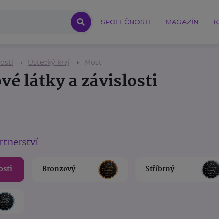
SPOLEČNOSTI
MAGAZÍN
K
osti
Ústecký kraj
Most
é látky a závislosti
rtnerství
osti
Bronzový
Stříbrný