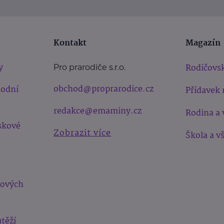
Kontakt
Magazín
y
Rodičovsk
Pro prarodiče s.r.o.
obchod@proprarodice.cz
hodní
Přídavek 
redakce@emaminy.cz
Rodina a 
skové
Zobrazit více
Škola a v
bových
těží