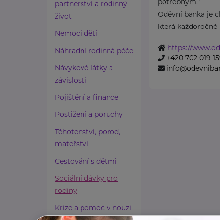
potřebným."
partnerství a rodinný
Oděvní banka je ch
život
která každoročně p
Nemoci dětí
https://www.od
Náhradní rodinná péče
+420 702 019 15
Návykové látky a
info@odevniba
závislosti
Pojištění a finance
Postižení a poruchy
Těhotenství, porod,
mateřství
Cestování s dětmi
Sociální dávky pro
rodiny
Krize a pomoc v nouzi