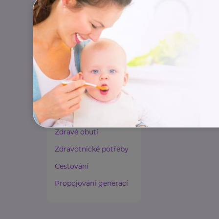
Paliativní péče
Rady a tipy
Harmonie duše a těla
Zaměstnávání osob ze
zdravotním
postižením
Lázeňství a wellness
Zdravé spaní a sezení
Zdravé obutí
Zdravotnické potřeby
Cestování
Propojování generací