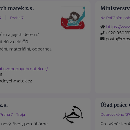
ch matek z.s.
Ministerstv
4
Praha 7
Na Poříčním práv
https://ww
+420 950 191
m a jejich dětem."
posta@mps
elů z celé ČR
ční, materiální, odbornou
lubsvobodnychmatek.cz/
11
odnychmatek.cz
.s.
Úřad práce 
Praha 7 – Troja
Dobrovského 127
 nový život, pomáháme
Pro výběr konk