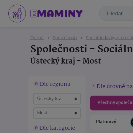
Domů
Společnosti
Sociální dávky pro rod
Společnosti - Sociáln
Ústecký kraj - Most
Dle regionu
Dle úrovně pa
Všechny společn
Platinový
Dle kategorie