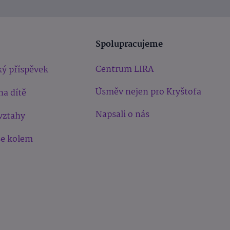
Spolupracujeme
Centrum LIRA
ý příspěvek
Úsměv nejen pro Kryštofa
na dítě
Napsali o nás
vztahy
še kolem