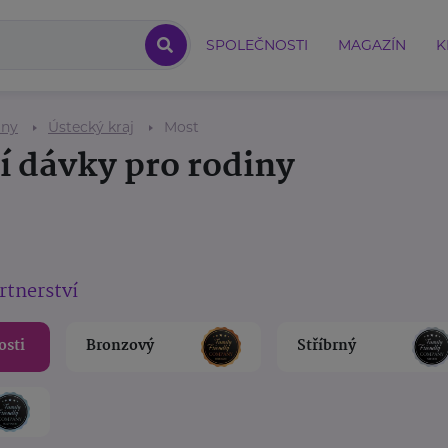
SPOLEČNOSTI
MAGAZÍN
K
iny
Ústecký kraj
Most
í dávky pro rodiny
rtnerství
osti
Bronzový
Stříbrný