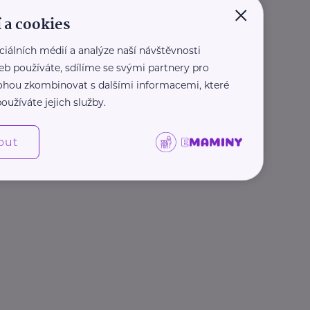
×
 a cookies
ciálních médií a analýze naší návštěvnosti
eb používáte, sdílíme se svými partnery pro
 mohou zkombinovat s dalšími informacemi, které
oužíváte jejich služby.
out