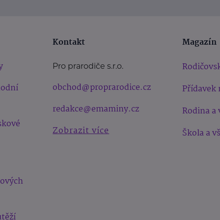
Kontakt
Magazín
y
Rodičovsk
Pro prarodiče s.r.o.
obchod@proprarodice.cz
hodní
Přídavek 
redakce@emaminy.cz
Rodina a 
skové
Zobrazit více
Škola a v
bových
těží