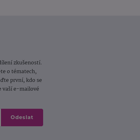
dílení zkušeností.
ěte o tématech,
te první, kdo se
e vaší e-mailové
Odeslat