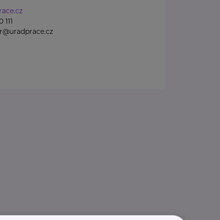
ace.cz
 111
gr@uradprace.cz