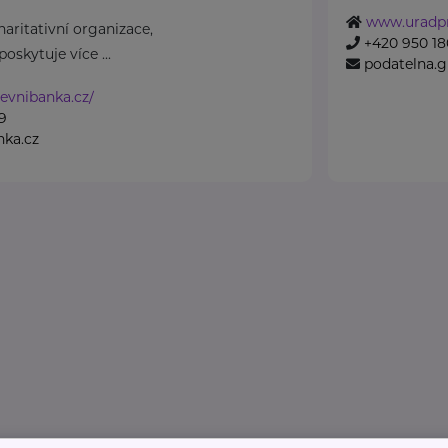
www.uradpr
aritativní organizace,
+420 950 180
oskytuje více ...
podatelna.
evnibanka.cz/
9
nka.cz