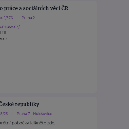
o práce a sociálních věcí ČR
u 1/376
Praha 2
w.mpsv.cz/
 111
v.cz
České republiky
8/25
Praha 7 - Holešovice
rétní pobočky klikněte zde.