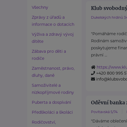
Klub svobodný
Všechny
Zprávy z úřadů a
Dukelských hrdinů 3
informace o dotacích
"Pomáháme rodičů
Výživa a zdravý vývoj
Rodinám samoživit
dítěte
poskytujeme finan
Zábava pro děti a
právní ...
rodiče
https://www.k
Zaměstnanost, právo,
+420 800 995 5
dluhy, daně
info@klubsvob
Samoživitelé a
nízkopříjmové rodiny
Oděvní banka z
Puberta a dospívání
Předškoláci a školáci
Povltavská 5/74
"Dáváme oblečení
Rodičovství,