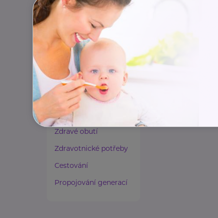
Paliativní péče
Rady a tipy
Harmonie duše a těla
Zaměstnávání osob ze
zdravotním
postižením
Lázeňství a wellness
Zdravé spaní a sezení
Zdravé obutí
Zdravotnické potřeby
Cestování
Propojování generací