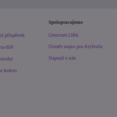
Spolupracujeme
Centrum LIRA
ý příspěvek
Úsměv nejen pro Kryštofa
na dítě
Napsali o nás
vztahy
še kolem