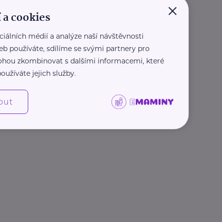
×
 a cookies
ciálních médií a analýze naší návštěvnosti
eb používáte, sdílíme se svými partnery pro
 mohou zkombinovat s dalšími informacemi, které
oužíváte jejich služby.
out