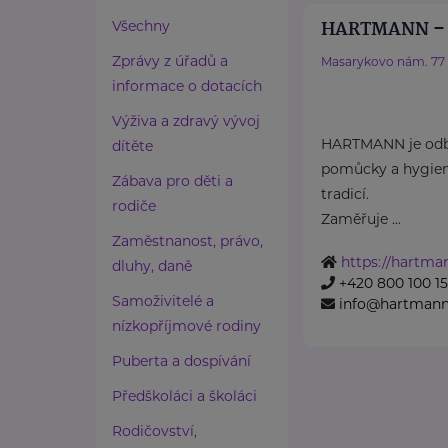
HARTMANN – R
Všechny
Zprávy z úřadů a
Masarykovo nám. 77
informace o dotacích
Výživa a zdravý vývoj
HARTMANN je odbo
dítěte
pomůcky a hygieni
Zábava pro děti a
tradicí.
rodiče
Zaměřuje ...
Zaměstnanost, právo,
https://hartma
dluhy, daně
+420 800 100 1
Samoživitelé a
info@hartmannd
nízkopříjmové rodiny
Puberta a dospívání
Předškoláci a školáci
Rodičovství,