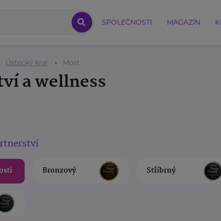
SPOLEČNOSTI
MAGAZÍN
K
Ústecký kraj
Most
tví a wellness
rtnerství
osti
Bronzový
Stříbrný