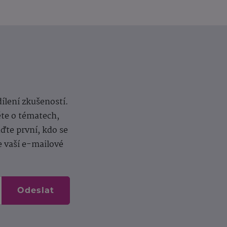
dílení zkušeností.
ěte o tématech,
te první, kdo se
e vaší e-mailové
Odeslat