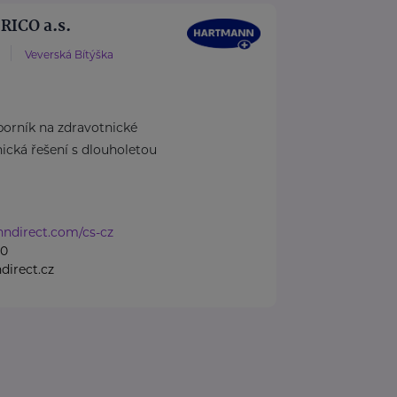
ICO a.s.
Veverská Bítýška
rník na zdravotnické
cká řešení s dlouholetou
nndirect.com/cs-cz
50
irect.cz