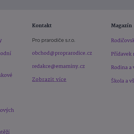
Kontakt
Magazín
y
Rodičovsk
Pro prarodiče s.r.o.
obchod@proprarodice.cz
hodní
Přídavek 
redakce@emaminy.cz
Rodina a 
skové
Zobrazit více
Škola a v
bových
těží