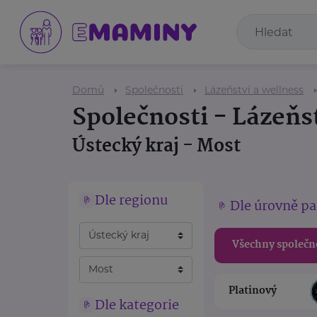
Domů
Společnosti
Lázeňství a wellness
Společnosti - Lázeňs
Ústecký kraj - Most
Dle regionu
Dle úrovně pa
Všechny společn
Platinový
Dle kategorie