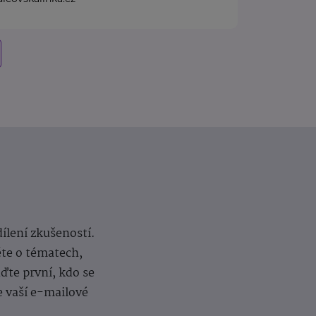
dílení zkušeností.
ěte o tématech,
te první, kdo se
e vaší e-mailové