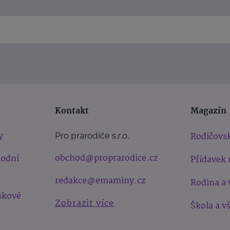
Kontakt
Magazín
y
Rodičovsk
Pro prarodiče s.r.o.
obchod@proprarodice.cz
hodní
Přídavek 
redakce@emaminy.cz
Rodina a 
skové
Zobrazit více
Škola a v