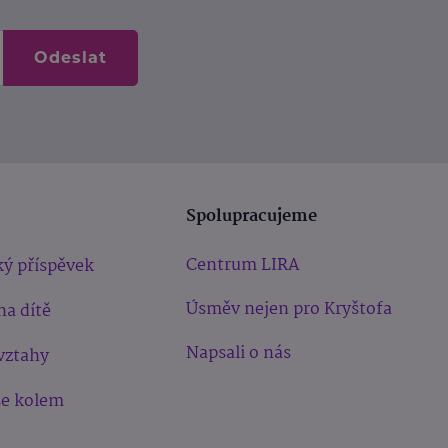
Odeslat
Spolupracujeme
Centrum LIRA
ý příspěvek
Úsměv nejen pro Kryštofa
na dítě
Napsali o nás
vztahy
še kolem