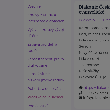
Diakonie Česk
Všechny
evangelické
Zprávy z úřadů a
Belgická 22
Prah
informace o dotacích
Komu pomáhám
Výživa a zdravý vývoj
Děti, mládež, rodi
dítěte
Lidé se znevýhod
Zábava pro děti a
Senioři
rodiče
Nevyléčitelně nem
Lidé v nouzi
Zaměstnanost, právo,
Jiná pomoc
dluhy, daně
Naše služby
Samoživitelé a
Diakonie ČCE je ...
nízkopříjmové rodiny
https://diakonie
Puberta a dospívání
+420 242 487 8
Předškoláci a školáci
info@diakonie.
Rodičovství,