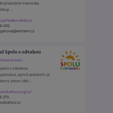
dvojnásobná maminka.
kuji ...
w.pohadkovalida.cz
76 002
ingerova@seznam.cz
nd Spolu s odvahou
Mladá Boleslav
Spolu s odvahou
rganizace, jejímž posláním je
vní zdraví dětí ...
lusodvahou.org/cz/
5 273
sodvahou.cz