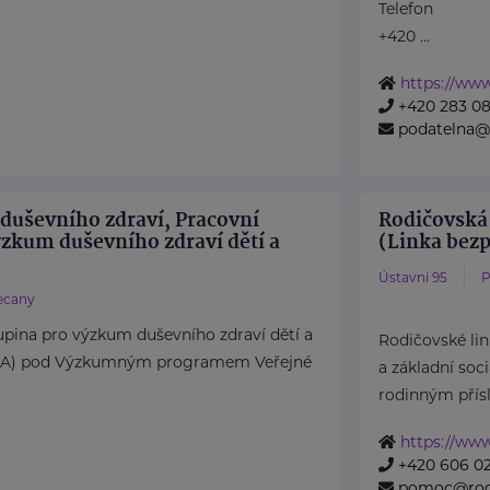
Telefon
+420 ...
https://www
+420 283 08
podatelna@
 duševního zdraví, Pracovní
Rodičovská 
ýzkum duševního zdraví dětí a
(Linka bezpe
Ústavní 95
P
ecany
pina pro výzkum duševního zdraví dětí a
Rodičovské li
DA) pod Výzkumným programem Veřejné
a základní soc
rodinným přísl
https://www
+420 606 02
pomoc@rodi