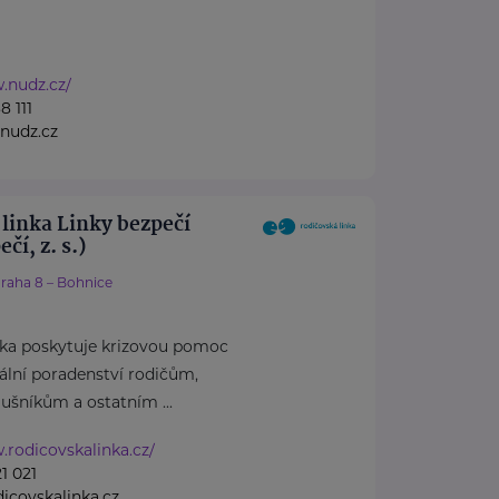
.nudz.cz/
8 111
nudz.cz
linka Linky bezpečí
čí, z. s.)
raha 8 – Bohnice
nka poskytuje krizovou pomoc
iální poradenství rodičům,
ušníkům a ostatním ...
.rodicovskalinka.cz/
1 021
covskalinka.cz