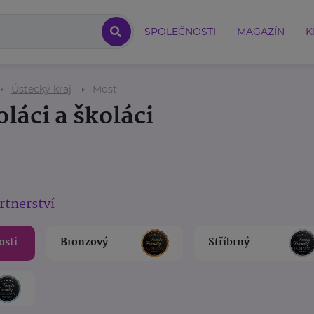
SPOLEČNOSTI
MAGAZÍN
K
Ústecký kraj
Most
láci a školáci
rtnerství
osti
Bronzový
Stříbrný