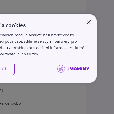
×
av duševního zdraví
 a cookies
Klecany
ciálních médií a analýze naší návštěvnosti
akty
eb používáte, sdílíme se svými partnery pro
kt pro pacienty, objednávání)
 mohou zkombinovat s dalšími informacemi, které
oužíváte jejich služby.
244
out
dz.cz
kumentace
11
ka: uehpcbb