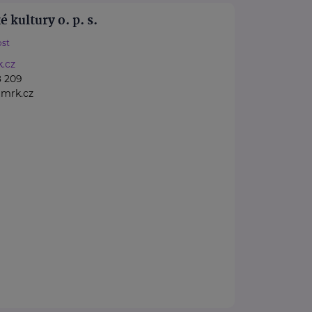
kultury o. p. s.
st
.cz
8 209
mrk.cz