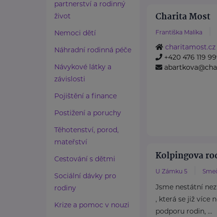
partnerství a rodinný
Charita Most
život
Nemoci dětí
Františka Malíka
charitamost.cz
Náhradní rodinná péče
+420 476 119 9
Návykové látky a
abartkova@char
závislosti
Pojištění a finance
Postižení a poruchy
Těhotenství, porod,
mateřství
Kolpingova r
Cestování s dětmi
U Zámku 5
Sme
Sociální dávky pro
Jsme nestátní nez
rodiny
, která se již více
Krize a pomoc v nouzi
podporu rodin, ...