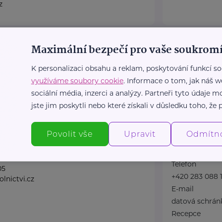
z
ace dobrovolnictví
Národní úst
Maximální bezpečí pro vaše soukromí
Topolová 748
K personalizaci obsahu a reklam, poskytování funkcí so
Plzeň
Důležité kont
využíváme soubory cookie
. Informace o tom, jak náš w
Klinika (konta
sociální média, inzerci a analýzy. Partneři tyto údaje
obrovolnictví, z.s. je
Telefon
jste jim poskytli nebo které získali v důsledku toho, že p
volnou, neziskovou,
+420 283 088 
itickou organizací.
E-mail
Povolit vše
Upravit
Odmítn
lnické ...
ambulance@nu
Zdravotní do
lnictvi.cz
Telefon
05
+420 283 088 1
lnictvi.cz
E-mail
datová schrán
Recepce