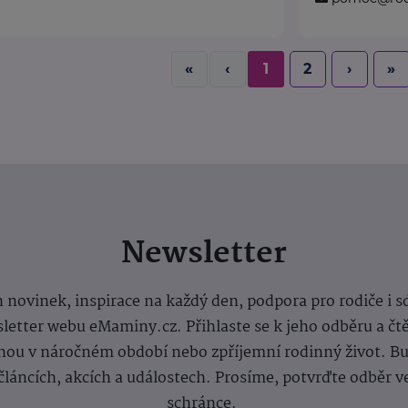
«
‹
1
2
›
»
Newsletter
 novinek, inspirace na každý den, podpora pro rodiče i s
letter webu eMaminy.cz. Přihlaste se k jeho odběru a čt
ou v náročném období nebo zpříjemní rodinný život. Buď
článcích, akcích a událostech. Prosíme, potvrďte odběr v
schránce.