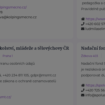
pedagožka a 
lpingsmecno.cz/
Pravidelně publi
78
rova@kolpingsmecno.cz
https://ww
+420 602 5
ludmilasel
kolství, mládeže a tělovýchovy ČR
Nadační fo
Praha 1
Žižkova 403
hranu osobních údajů
Nadační fond 
je nezisková o
á, +420 234 811 105, gdpr@msmt.cz
podporovat duše
le zákona o ochraně oznamovatelů
https://spo
+420 725 56
info@spolu
smt.cz/