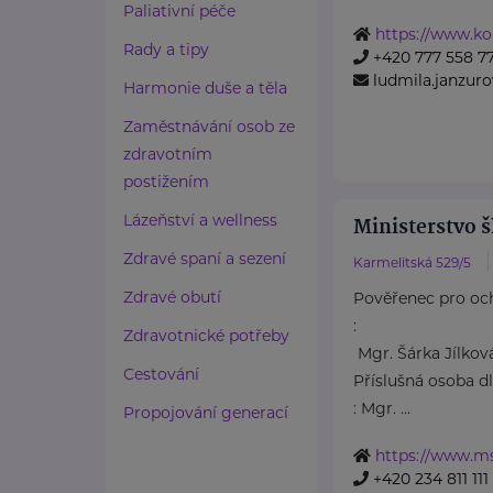
Paliativní péče
https://www.ko
Rady a tipy
+420 777 558 7
ludmila.janzu
Harmonie duše a těla
Zaměstnávání osob ze
zdravotním
postižením
Lázeňství a wellness
Ministerstvo š
Zdravé spaní a sezení
Karmelitská 529/5
Zdravé obutí
Pověřenec pro oc
:
Zdravotnické potřeby
Mgr. Šárka Jílkov
Cestování
Příslušná osoba d
: Mgr. ...
Propojování generací
https://www.m
+420 234 811 111