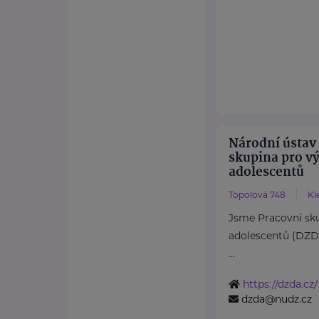
Národní ústav
skupina pro v
adolescentů
Topolová 748
Kl
Jsme Pracovní sku
adolescentů (DZ
...
https://dzda.cz/
dzda@nudz.cz