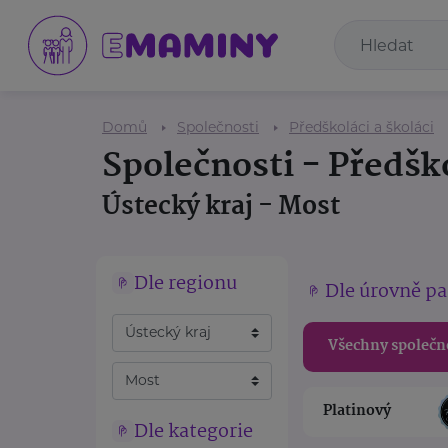
Domů
Společnosti
Předškoláci a školáci
Společnosti - Předško
Ústecký kraj - Most
Dle regionu
Dle úrovně pa
Všechny společn
Platinový
Dle kategorie