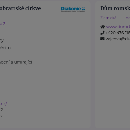
obratrské církve
Dům romské 
Zlatnická
Mo
a 2
www.dumrk
+420 476 11
e
vajcova@du
ny
něním
ocní a umírající
.cz/
12
cz