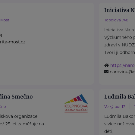
Iniciativa
Most
Topolová 748
Iniciativa Na 
99
Výzkumného p
ita-most.cz
zdraví v NUDZ
Tvoří ji odborný
https://naro
narovinu@n
odina Smečno
Ludmila Ba
čno
Velký bor 17
isková organizace
Ludmila Bakony
 než 25 let zaměřuje na
s více než dva
děti,