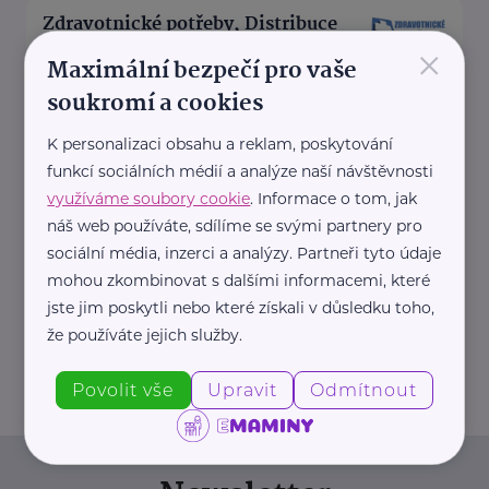
Zdravotnické potřeby, Distribuce
PZT, s.r.o.
×
Maximální bezpečí pro vaše
Palackého 187
Turnov
soukromí a cookies
Společnost Distribuce PZT, s.r.o.
K personalizaci obsahu a reklam, poskytování
, působící na českém trhu v
funkcí sociálních médií a analýze naší návštěvnosti
oblasti zdravotnických potřeb již
využíváme soubory cookie
. Informace o tom, jak
od roku ...
náš web používáte, sdílíme se svými partnery pro
sociální média, inzerci a analýzy. Partneři tyto údaje
https://www.zdravotnicke-
mohou zkombinovat s dalšími informacemi, které
potreby.cz/
jste jim poskytli nebo které získali v důsledku toho,
+420 777 151 911
že používáte jejich služby.
info@zdravotnicke-potreby.cz
Povolit vše
Upravit
Odmítnout