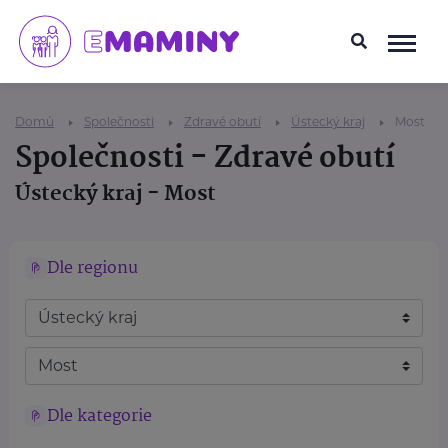
Domů
Společnosti
Zdravé obutí
Ústecký kraj
Most
Společnosti - Zdravé obutí
Ústecký kraj - Most
Dle regionu
Dle kategorie