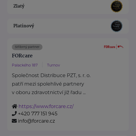
Zlatý
Platinový
Stříbrný partner
FORcare
Palackého 187
Turnov
Společnost Distribuce PZT, s. r. o.
patří mezi spolehlivé partnery
v oboru zdravotnictví již řadu ...
https://www.forcare.cz/
+420 777 151 945
info@forcare.cz