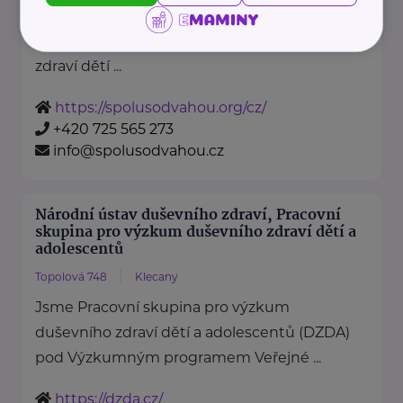
je nezisková organizace, jejímž
posláním je podporovat duševní
zdraví dětí ...
https://spolusodvahou.org/cz/
+420 725 565 273
info@spolusodvahou.cz
Národní ústav duševního zdraví, Pracovní
skupina pro výzkum duševního zdraví dětí a
adolescentů
Topolová 748
Klecany
Jsme Pracovní skupina pro výzkum
duševního zdraví dětí a adolescentů (DZDA)
pod Výzkumným programem Veřejné ...
https://dzda.cz/