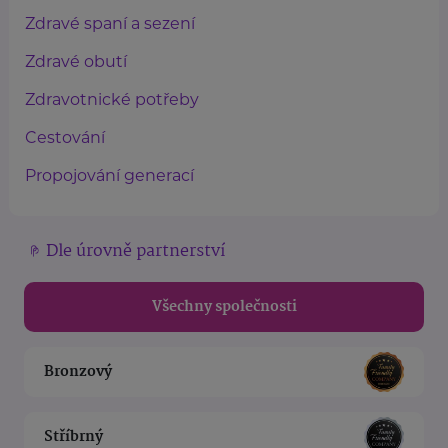
Zdravé spaní a sezení
Zdravé obutí
Zdravotnické potřeby
Cestování
Propojování generací
Dle úrovně partnerství
Všechny společnosti
Bronzový
Stříbrný