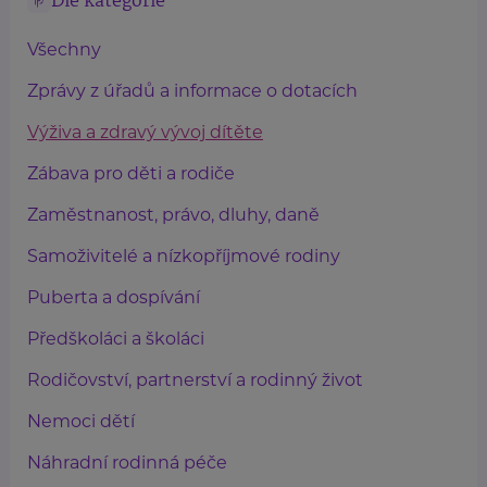
Dle kategorie
Všechny
Zprávy z úřadů a informace o dotacích
Výživa a zdravý vývoj dítěte
Zábava pro děti a rodiče
Zaměstnanost, právo, dluhy, daně
Samoživitelé a nízkopříjmové rodiny
Puberta a dospívání
Předškoláci a školáci
Rodičovství, partnerství a rodinný život
Nemoci dětí
Náhradní rodinná péče