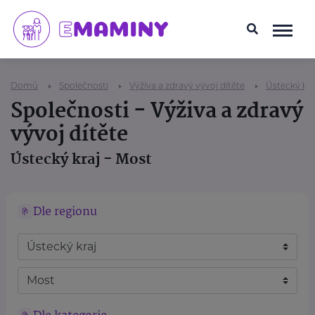
Domů
Společnosti
Výživa a zdravý vývoj dítěte
Ústecký kra
Společnosti - Výživa a zdravý
vývoj dítěte
Ústecký kraj - Most
Dle regionu