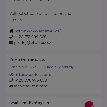
textilu v ČR i zahraničí
.
Velkoobchod, kde denně přetřídí
50 tun ...
https://www.etcimex.cz/
+420 731 999 666
prodej@etcimex.cz
Fresh Online s.r.o.
Bělehradská 858/23
Praha 2 – Vinohrady
https://soufek.com/
+420 776 776 699
info@soufek.com
Grada Publishing a.s.