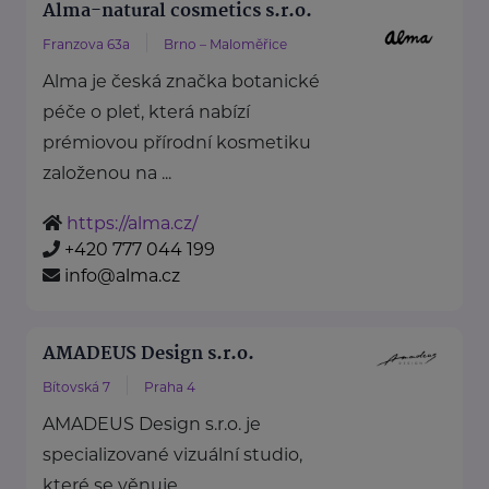
Alma-natural cosmetics s.r.o.
Franzova 63a
Brno – Maloměřice
Alma je česká značka botanické
péče o pleť, která nabízí
prémiovou přírodní kosmetiku
založenou na ...
https://alma.cz/
+420 777 044 199
info@alma.cz
AMADEUS Design s.r.o.
Bítovská 7
Praha 4
AMADEUS Design s.r.o. je
specializované vizuální studio,
které se věnuje