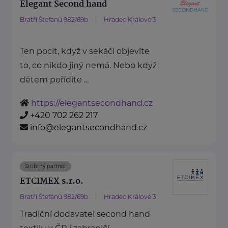
Elegant Second hand
Bratří Štefanů 982/69b
Hradec Králové 3
Ten pocit, když v sekáči objevíte
to, co nikdo jiný nemá. Nebo když
dětem pořídíte ...
https://elegantsecondhand.cz
+420 702 262 217
info@elegantsecondhand.cz
Stříbrný partner
ETCIMEX s.r.o.
Bratří Štefanů 982/69b
Hradec Králové 3
Tradiční dodavatel second hand