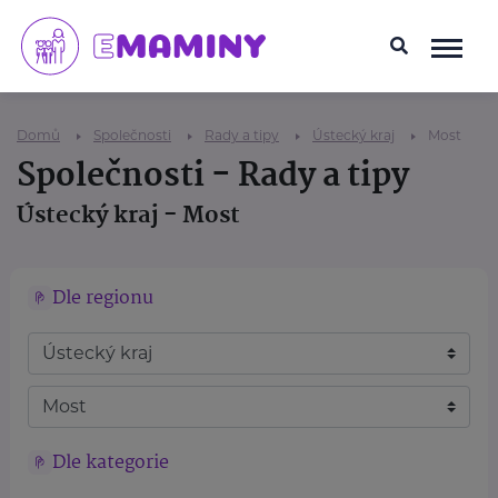
Domů
Společnosti
Rady a tipy
Ústecký kraj
Most
Společnosti - Rady a tipy
Ústecký kraj - Most
Dle regionu
Dle kategorie