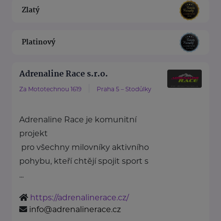
Zlatý
Platinový
Adrenaline Race s.r.o.
Za Mototechnou 1619
Praha 5 – Stodůlky
Adrenaline Race je komunitní
projekt
pro všechny milovníky aktivního
pohybu, kteří chtějí spojit sport s
...
https://adrenalinerace.cz/
info@adrenalinerace.cz