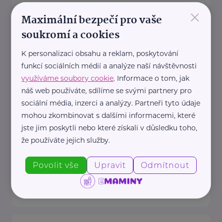
×
Maximální bezpečí pro vaše
Český zahrádkářský svaz, z.s.
soukromí a cookies
Rokycanova 318/15
Praha 3 - Žižkov
K personalizaci obsahu a reklam, poskytování
Redakce webu iZahrádkář.cz
funkcí sociálních médií a analýze naší návštěvnosti
e-mail: tomasek@zahradkari.cz
využíváme soubory cookie
. Informace o tom, jak
Redakce časopisu
náš web používáte, sdílíme se svými partnery pro
Rokycanova 15, 130 00 Praha 3e-
sociální média, inzerci a analýzy. Partneři tyto údaje
mohou zkombinovat s dalšími informacemi, které
mail: redakce@zahradkari.cz
jste jim poskytli nebo které získali v důsledku toho,
tel.: 222 781 773
že používáte jejich služby.
fax: ...
Povolit vše
Upravit
Odmítnout
https://www.zahradkari.cz/
+420 222 782 710
ustredi@zahradkari.cz