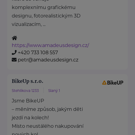
komplexnímu grafickému
designu, fotorealistickým 3D
vizualizacím, ...
https://www.amadeusdesign.cz/
+420 733 108 557
petr@amadeusdesign.cz
BikeUp s.r.o.
Stehlíkova 1233
Slaný 1
Jsme BikeUP
– měníme způsob, jakým děti
jezdí na kolech!
Místo neustálého nakupování
nových kol ...