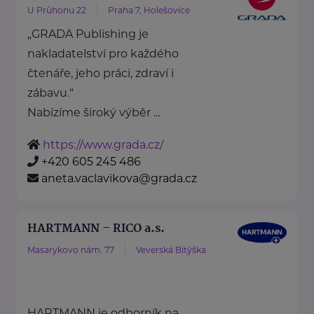
U Průhonu 22
Praha 7, Holešovice
„GRADA Publishing je
nakladatelství pro každého
čtenáře, jeho práci, zdraví i
zábavu.“
Nabízíme široký výběr ...
https://www.grada.cz/
+420 605 245 486
aneta.vaclavikova@grada.cz
HARTMANN – RICO a.s.
Masarykovo nám. 77
Veverská Bítýška
HARTMANN je odborník na